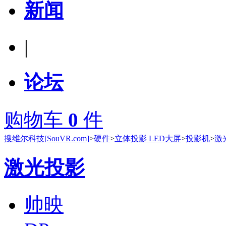
新闻
|
论坛
购物车
0
件
搜维尔科技[SouVR.com]
>
硬件
>
立体投影 LED大屏
>
投影机
>
激
激光投影
帅映