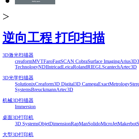
>
逆向工程 打印扫描
3D激光扫描器
creaform
MVT
Faro
FastSCAN Cobra
Surface Imaging
Arius3D
Technology
NDI
Intricad
Leica
Roland
RIEGL
Scantech
Artec3D
3D光学扫描器
Solutionix
Creaform
3D Digital
3D Camega
ExactMetrology
Ster
Systems
Breuckmann
Artec3D
机械3D扫描器
Immersion
桌面3D打印机
3D Systems
Objet
Dimension
RapMan
Solido
MicroJet
Makerbot
S
大型3D打印机