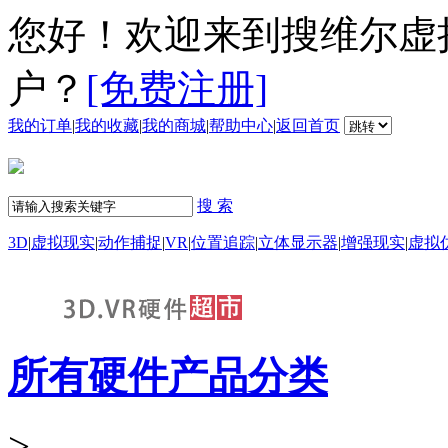
您好！欢迎来到搜维尔虚
户？
[免费注册]
我的订单
|
我的收藏
|
我的商城
|
帮助中心
|
返回首页
搜 索
3D
|
虚拟现实
|
动作捕捉
|
VR
|
位置追踪
|
立体显示器
|
增强现实
|
虚拟
所有硬件产品分类
>