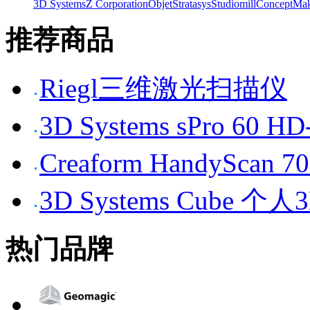
3D Systems
Z Corporation
Objet
Stratasys
Studiomill
Concept
Mak
推荐商品
Riegl三维激光扫描仪
3D Systems sPro 6
Creaform HandySc
3D Systems Cube 
热门品牌