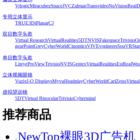
Vrlogic
Miracube
zSpace
JVC
Zalman
Transvideo
NuVision
Real
专用立体显示
TRUE3Di
Planar
CJ
双目数字头盔
Virtual Research
VirtualRealities
5DT
NVIS
Fakespace
Trivisio
Oc
gear
PointGrey
CyberWorld
Cinoptics
VIVE
vrgineers
SouVR
Sta
单目数字头盔
Liteye
ProView
Trivisio
NVIS
Gentex
VirtualRealities
Est
RealWea
立体视频眼镜
Vuzix
I-O Displays
Myvu
Headplay
CyberWorld
CarlZeiss
Virtual
虚拟望远镜
5DT
Virtual Binocular
Trivisio
Cybermind
推荐商品
NewTop裸眼3D广告机