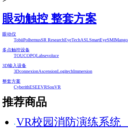
眼动触控 整套方案
眼动仪
Tobii
Polhemus
SR Research
EyeTech
ASL
SmartEye
SMI
Mango
多点触控设备
TOUCO
PQLabs
evoluce
3D输入设备
3Dconnexion
Ascension
Logitech
Immersion
整套方案
Cyberith
ESEEVR
SouVR
推荐商品
VR校园消防演练系统