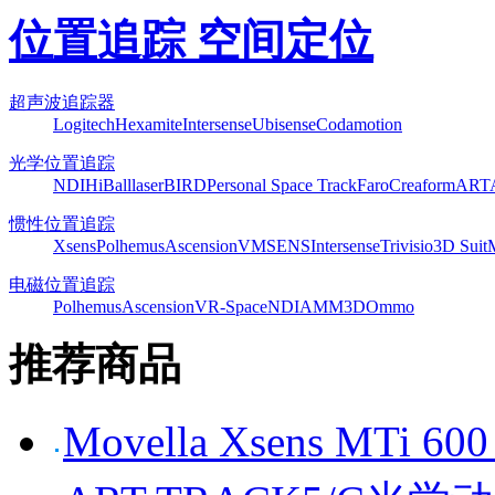
位置追踪 空间定位
超声波追踪器
Logitech
Hexamite
Intersense
Ubisense
Codamotion
光学位置追踪
NDI
HiBall
laserBIRD
Personal Space Track
Faro
Creaform
ART
惯性位置追踪
Xsens
Polhemus
Ascension
VMSENS
Intersense
Trivisio
3D Suit
电磁位置追踪
Polhemus
Ascension
VR-Space
NDI
AMM3D
Ommo
推荐商品
Movella Xsens MT