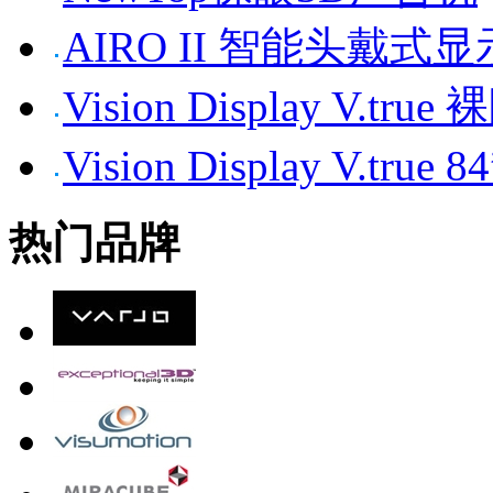
AIRO II 智能头戴式
Vision Display V.tr
Vision Display V.t
热门品牌