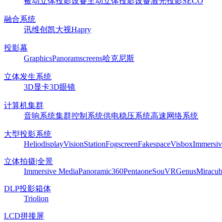
被动立体投影设备
主动立体投影设备
激光投影
SECO
融合系统
讯维
创凯
大视
Hapry
投影幕
Graphics
Panoram
screens
哈克尼斯
立体发生系统
3D显卡
3D眼镜
计算机集群
音响系统
集群控制系统
供电稳压系统
高速网络系统
大型投影系统
Heliodisplay
VisionStation
Fogscreen
Fakespace
Visbox
Immersiv
立体拍摄|全景
Immersive Media
Panoramic360
Pentaone
SouVR
Genus
Miracu
DLP投影箱体
Triolion
LCD拼接屏