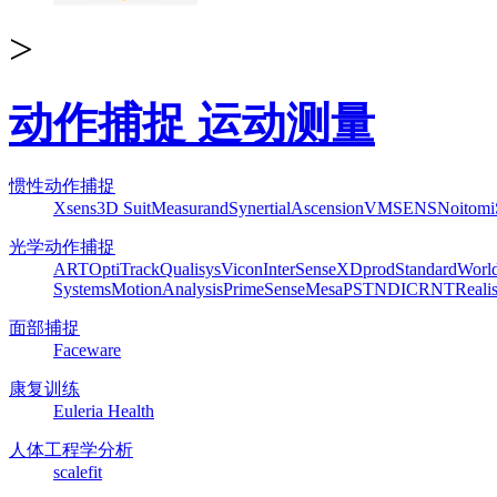
>
动作捕捉 运动测量
惯性动作捕捉
Xsens
3D Suit
Measurand
Synertial
Ascension
VMSENS
Noitom
光学动作捕捉
ART
OptiTrack
Qualisys
Vicon
InterSense
XDprod
Standard
Worl
Systems
MotionAnalysis
PrimeSense
Mesa
PST
NDI
CRNT
Reali
面部捕捉
Faceware
康复训练
Euleria Health
人体工程学分析
scalefit