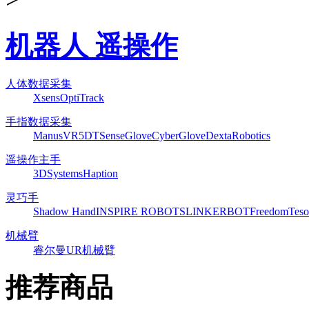
机器人 遥操作
人体数据采集
Xsens
OptiTrack
手指数据采集
ManusVR
5DT
SenseGlove
CyberGlove
DextaRobotics
遥操作主手
3DSystems
Haption
灵巧手
Shadow Hand
INSPIRE ROBOTS
LINKERBOT
Freedom
Teso
机械臂
睿尔曼
UR机械臂
推荐商品