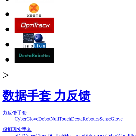
>
数据手套 力反馈
力反馈手套
CyberGlove
Dobot
NullTouch
DextaRobotics
SenseGlove
虚拟现实手套
5DT
CyberGlove
DGTech
Measurand
Fakespace
CyberWorld
Pha