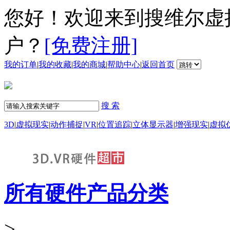
您好！欢迎来到搜维尔虚
户？
[免费注册]
我的订单
|
我的收藏
|
我的商城
|
帮助中心
|
返回首页
搜 索
3D
|
虚拟现实
|
动作捕捉
|
VR
|
位置追踪
|
立体显示器
|
增强现实
|
虚拟
所有硬件产品分类
>