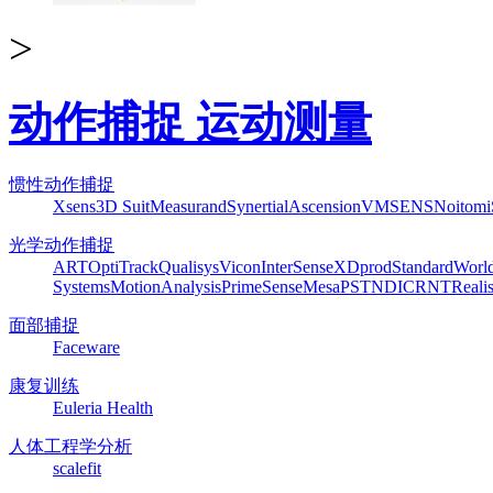
>
动作捕捉 运动测量
惯性动作捕捉
Xsens
3D Suit
Measurand
Synertial
Ascension
VMSENS
Noitom
光学动作捕捉
ART
OptiTrack
Qualisys
Vicon
InterSense
XDprod
Standard
Worl
Systems
MotionAnalysis
PrimeSense
Mesa
PST
NDI
CRNT
Reali
面部捕捉
Faceware
康复训练
Euleria Health
人体工程学分析
scalefit