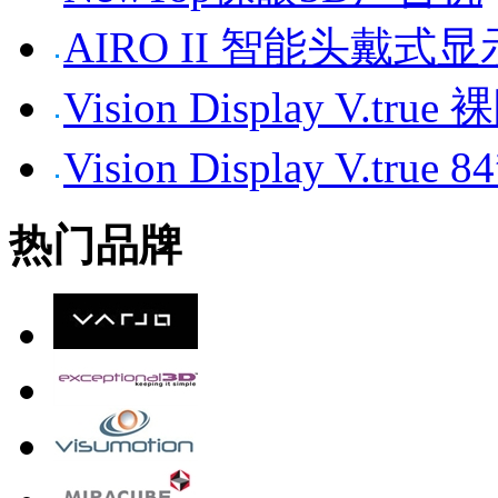
AIRO II 智能头戴式
Vision Display V.tr
Vision Display V.t
热门品牌