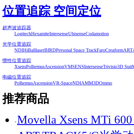
位置追踪 空间定位
超声波追踪器
Logitech
Hexamite
Intersense
Ubisense
Codamotion
光学位置追踪
NDI
HiBall
laserBIRD
Personal Space Track
Faro
Creaform
ART
惯性位置追踪
Xsens
Polhemus
Ascension
VMSENS
Intersense
Trivisio
3D Suit
电磁位置追踪
Polhemus
Ascension
VR-Space
NDI
AMM3D
Ommo
推荐商品
Movella Xsens MT