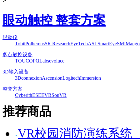
眼动触控 整套方案
眼动仪
Tobii
Polhemus
SR Research
EyeTech
ASL
SmartEye
SMI
Mango
多点触控设备
TOUCO
PQLabs
evoluce
3D输入设备
3Dconnexion
Ascension
Logitech
Immersion
整套方案
Cyberith
ESEEVR
SouVR
推荐商品
VR校园消防演练系统