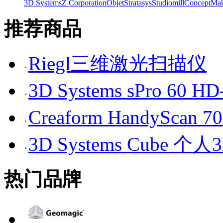
3D Systems
Z Corporation
Objet
Stratasys
Studiomill
Concept
Mak
推荐商品
Riegl三维激光扫描仪
3D Systems sPro 6
Creaform HandySc
3D Systems Cube 
热门品牌