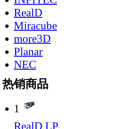
RealD
Miracube
more3D
Planar
NEC
热销商品
1
RealD LP