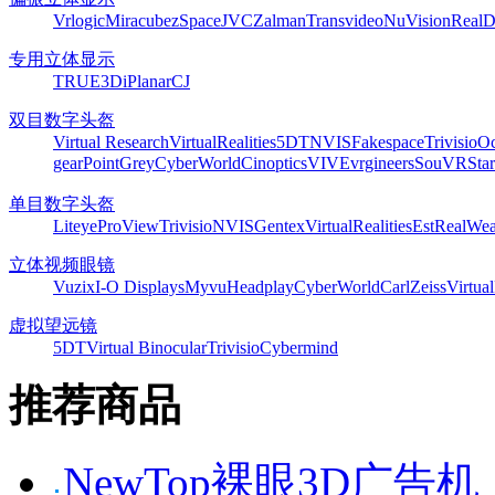
Vrlogic
Miracube
zSpace
JVC
Zalman
Transvideo
NuVision
Real
专用立体显示
TRUE3Di
Planar
CJ
双目数字头盔
Virtual Research
VirtualRealities
5DT
NVIS
Fakespace
Trivisio
Oc
gear
PointGrey
CyberWorld
Cinoptics
VIVE
vrgineers
SouVR
Sta
单目数字头盔
Liteye
ProView
Trivisio
NVIS
Gentex
VirtualRealities
Est
RealWea
立体视频眼镜
Vuzix
I-O Displays
Myvu
Headplay
CyberWorld
CarlZeiss
Virtual
虚拟望远镜
5DT
Virtual Binocular
Trivisio
Cybermind
推荐商品
NewTop裸眼3D广告机