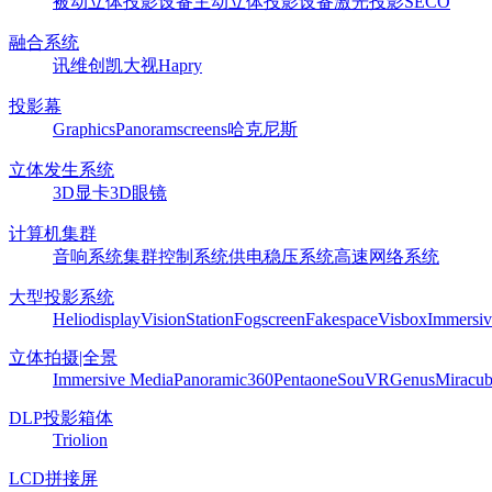
被动立体投影设备
主动立体投影设备
激光投影
SECO
融合系统
讯维
创凯
大视
Hapry
投影幕
Graphics
Panoram
screens
哈克尼斯
立体发生系统
3D显卡
3D眼镜
计算机集群
音响系统
集群控制系统
供电稳压系统
高速网络系统
大型投影系统
Heliodisplay
VisionStation
Fogscreen
Fakespace
Visbox
Immersiv
立体拍摄|全景
Immersive Media
Panoramic360
Pentaone
SouVR
Genus
Miracu
DLP投影箱体
Triolion
LCD拼接屏