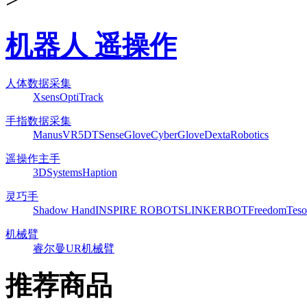
机器人 遥操作
人体数据采集
Xsens
OptiTrack
手指数据采集
ManusVR
5DT
SenseGlove
CyberGlove
DextaRobotics
遥操作主手
3DSystems
Haption
灵巧手
Shadow Hand
INSPIRE ROBOTS
LINKERBOT
Freedom
Teso
机械臂
睿尔曼
UR机械臂
推荐商品