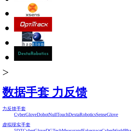
>
数据手套 力反馈
力反馈手套
CyberGlove
Dobot
NullTouch
DextaRobotics
SenseGlove
虚拟现实手套
5DT
CyberGlove
DGTech
Measurand
Fakespace
CyberWorld
Pha