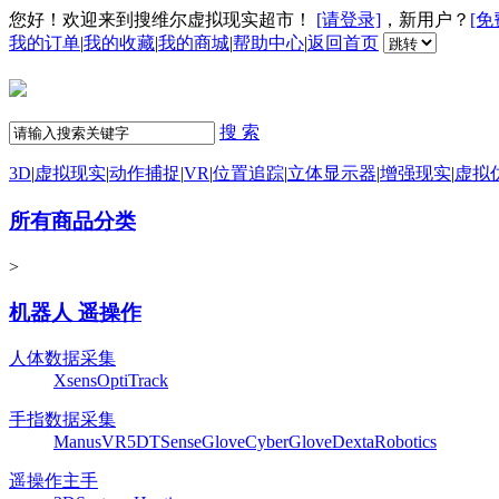
您好！欢迎来到搜维尔虚拟现实超市！
[请登录]
，新用户？
[免
我的订单
|
我的收藏
|
我的商城
|
帮助中心
|
返回首页
搜 索
3D
|
虚拟现实
|
动作捕捉
|
VR
|
位置追踪
|
立体显示器
|
增强现实
|
虚拟
所有商品分类
>
机器人 遥操作
人体数据采集
Xsens
OptiTrack
手指数据采集
ManusVR
5DT
SenseGlove
CyberGlove
DextaRobotics
遥操作主手