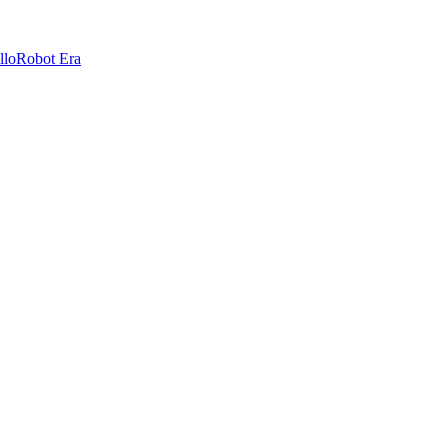
llo
Robot Era