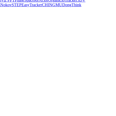
dViz PPT
PhaseSpace
ReActor
Organic
IoTracker
3DV
s
Nokov
STEP
EasyTracker
CHINGMU
DongThink