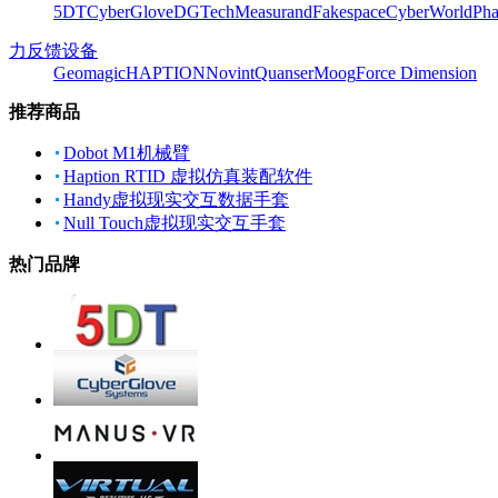
5DT
CyberGlove
DGTech
Measurand
Fakespace
CyberWorld
Pha
力反馈设备
Geomagic
HAPTION
Novint
Quanser
Moog
Force Dimension
推荐商品
Dobot M1机械臂
Haption RTID 虚拟仿真装配软件
Handy虚拟现实交互数据手套
Null Touch虚拟现实交互手套
热门品牌