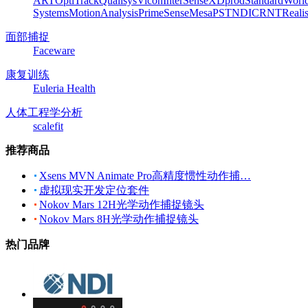
ART
OptiTrack
Qualisys
Vicon
InterSense
XDprod
Standard
Worl
Systems
MotionAnalysis
PrimeSense
Mesa
PST
NDI
CRNT
Reali
面部捕捉
Faceware
康复训练
Euleria Health
人体工程学分析
scalefit
推荐商品
Xsens MVN Animate Pro高精度惯性动作捕…
虚拟现实开发定位套件
Nokov Mars 12H光学动作捕捉镜头
Nokov Mars 8H光学动作捕捉镜头
热门品牌