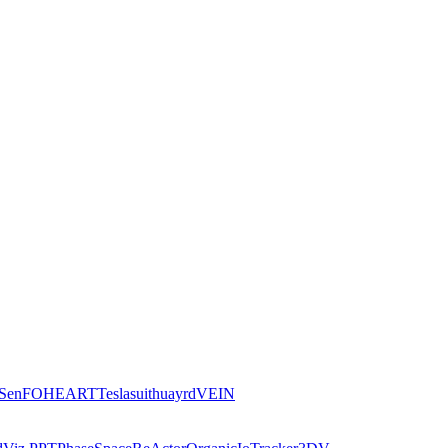
iSen
FOHEART
Teslasuit
huayrd
VEIN