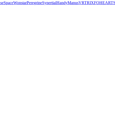
seSpace
Wonstar
Peregrine
Synertial
Handy
Manus
VRTRIX
FOHEART
S