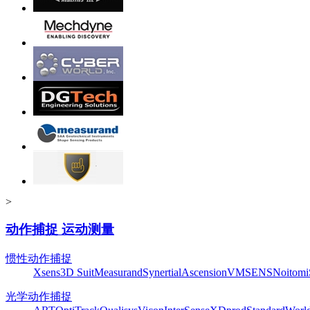
>
动作捕捉 运动测量
惯性动作捕捉
Xsens
3D Suit
Measurand
Synertial
Ascension
VMSENS
Noitom
光学动作捕捉