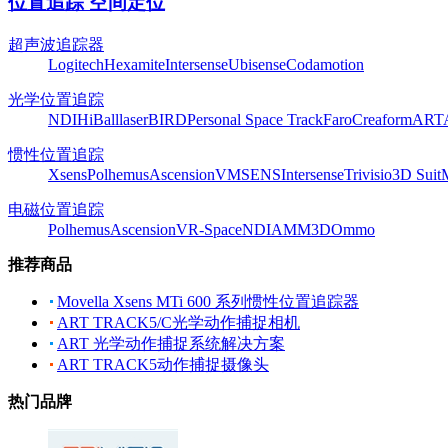
位置追踪 空间定位
超声波追踪器
Logitech
Hexamite
Intersense
Ubisense
Codamotion
光学位置追踪
NDI
HiBall
laserBIRD
Personal Space Track
Faro
Creaform
ART
惯性位置追踪
Xsens
Polhemus
Ascension
VMSENS
Intersense
Trivisio
3D Suit
电磁位置追踪
Polhemus
Ascension
VR-Space
NDI
AMM3D
Ommo
推荐商品
Movella Xsens MTi 600 系列惯性位置追踪器
ART TRACK5/C光学动作捕捉相机
ART 光学动作捕捉系统解决方案
ART TRACK5动作捕捉摄像头
热门品牌