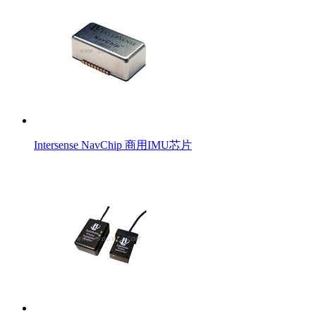
Intersense NavChip 商用IMU芯片