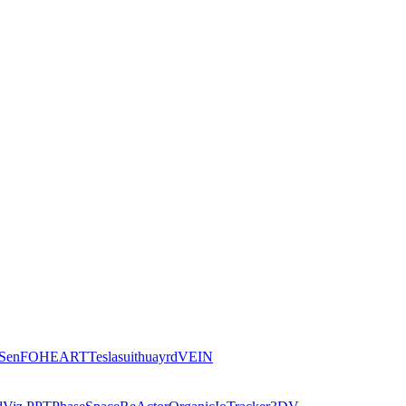
iSen
FOHEART
Teslasuit
huayrd
VEIN