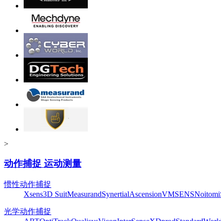
>
动作捕捉 运动测量
惯性动作捕捉
Xsens
3D Suit
Measurand
Synertial
Ascension
VMSENS
Noitom
光学动作捕捉