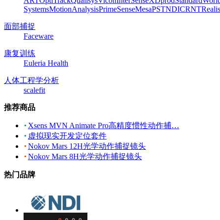
ART
OptiTrack
Qualisys
Vicon
InterSense
XDprod
Standard
Worl
Systems
MotionAnalysis
PrimeSense
Mesa
PST
NDI
CRNT
Reali
面部捕捉
Faceware
康复训练
Euleria Health
人体工程学分析
scalefit
推荐商品
Xsens MVN Animate Pro高精度惯性动作捕…
虚拟现实开发定位套件
Nokov Mars 12H光学动作捕捉镜头
Nokov Mars 8H光学动作捕捉镜头
热门品牌