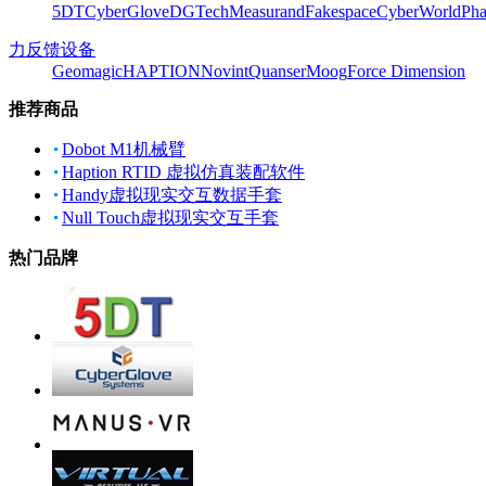
5DT
CyberGlove
DGTech
Measurand
Fakespace
CyberWorld
Pha
力反馈设备
Geomagic
HAPTION
Novint
Quanser
Moog
Force Dimension
推荐商品
Dobot M1机械臂
Haption RTID 虚拟仿真装配软件
Handy虚拟现实交互数据手套
Null Touch虚拟现实交互手套
热门品牌