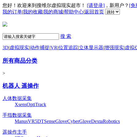
您好！欢迎来到搜维尔虚拟现实超市！
[请登录]
，新用户？
[免
我的订单
|
我的收藏
|
我的商城
|
帮助中心
|
返回首页
搜 索
3D
|
虚拟现实
|
动作捕捉
|
VR
|
位置追踪
|
立体显示器
|
增强现实
|
虚拟
所有商品分类
>
机器人 遥操作
人体数据采集
Xsens
OptiTrack
手指数据采集
ManusVR
5DT
SenseGlove
CyberGlove
DextaRobotics
遥操作主手