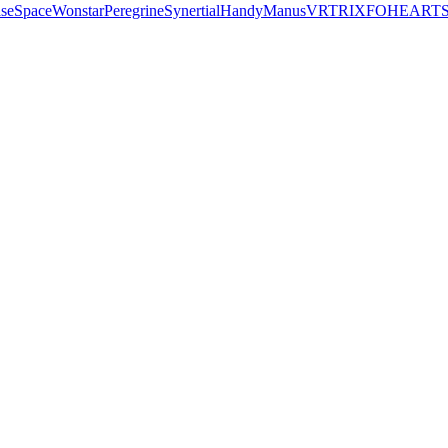
seSpace
Wonstar
Peregrine
Synertial
Handy
Manus
VRTRIX
FOHEART
S