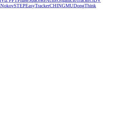
dViz PPT
PhaseSpace
ReActor
Organic
IoTracker
3DV
s
Nokov
STEP
EasyTracker
CHINGMU
DongThink