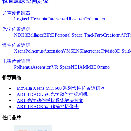
位置追踪 空间定位
超声波追踪器
Logitech
Hexamite
Intersense
Ubisense
Codamotion
光学位置追踪
NDI
HiBall
laserBIRD
Personal Space Track
Faro
Creaform
ART
惯性位置追踪
Xsens
Polhemus
Ascension
VMSENS
Intersense
Trivisio
3D Suit
电磁位置追踪
Polhemus
Ascension
VR-Space
NDI
AMM3D
Ommo
推荐商品
Movella Xsens MTi 600 系列惯性位置追踪器
ART TRACK5/C光学动作捕捉相机
ART 光学动作捕捉系统解决方案
ART TRACK5动作捕捉摄像头
热门品牌