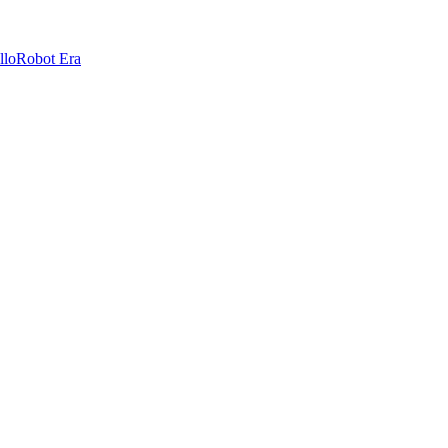
llo
Robot Era