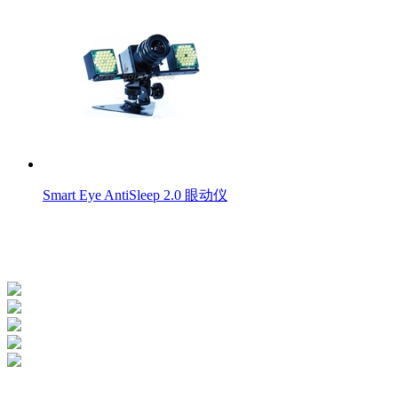
Smart Eye AntiSleep 2.0 眼动仪