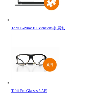
Tobii E-Prime® Extensions 扩展包
Tobii Pro Glasses 3 API