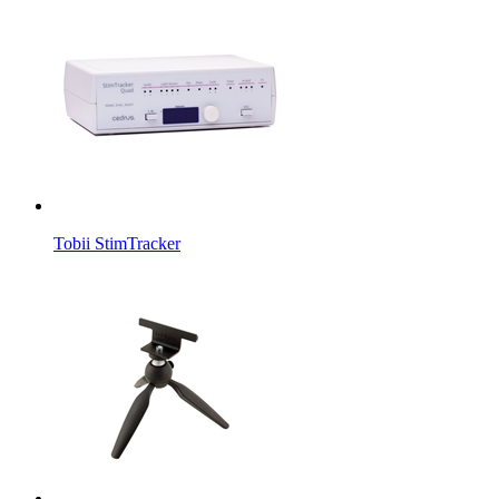
Tobii StimTracker