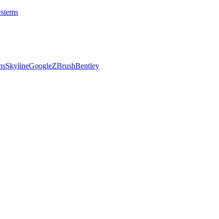
stems
ns
Skyline
Google
ZBrush
Bentley