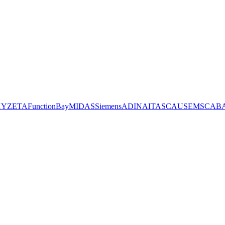
XYZ
ETA
FunctionBay
MIDAS
Siemens
ADINA
ITASCA
USE
MSC
AB