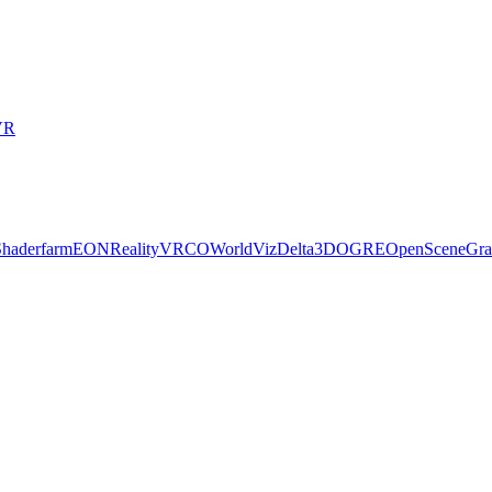
VR
Shaderfarm
EONReality
VRCO
WorldViz
Delta3D
OGRE
OpenSceneGra