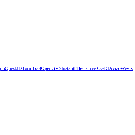
ph
Quest3D
Turn Tool
OpenGVS
InstantEffects
Tree C
GDI
Avizo
Weviz