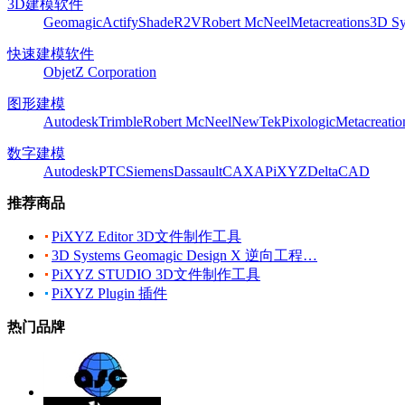
3D建模软件
Geomagic
Actify
Shade
R2V
Robert McNeel
Metacreations
3D Sy
快速建模软件
Objet
Z Corporation
图形建模
Autodesk
Trimble
Robert McNeel
NewTek
Pixologic
Metacreatio
数字建模
Autodesk
PTC
Siemens
Dassault
CAXA
PiXYZ
DeltaCAD
推荐商品
PiXYZ Editor 3D文件制作工具
3D Systems Geomagic Design X 逆向工程…
PiXYZ STUDIO 3D文件制作工具
PiXYZ Plugin 插件
热门品牌