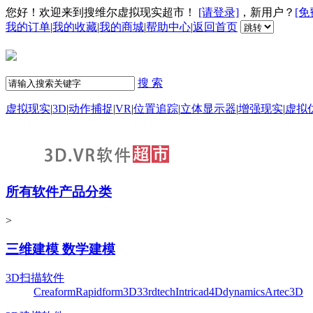
您好！欢迎来到搜维尔虚拟现实超市！
[请登录]
，新用户？
[免
我的订单
|
我的收藏
|
我的商城
|
帮助中心
|
返回首页
搜 索
虚拟现实
|
3D
|
动作捕捉
|
VR
|
位置追踪
|
立体显示器
|
增强现实
|
虚拟
所有软件产品分类
>
三维建模 数学建模
3D扫描软件
Creaform
Rapidform
3D3
3rdtech
Intricad
4Ddynamics
Artec3D