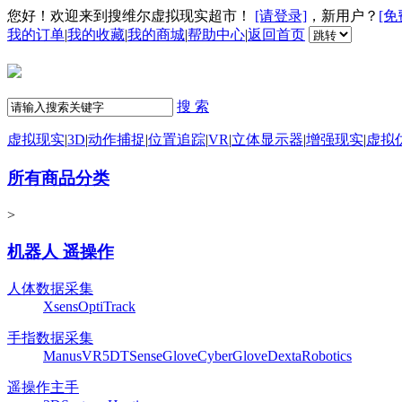
您好！欢迎来到搜维尔虚拟现实超市！
[请登录]
，新用户？
[免
我的订单
|
我的收藏
|
我的商城
|
帮助中心
|
返回首页
搜 索
虚拟现实
|
3D
|
动作捕捉
|
位置追踪
|
VR
|
立体显示器
|
增强现实
|
虚拟
所有商品分类
>
机器人 遥操作
人体数据采集
Xsens
OptiTrack
手指数据采集
ManusVR
5DT
SenseGlove
CyberGlove
DextaRobotics
遥操作主手