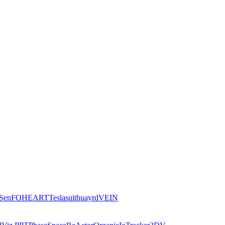
iSen
FOHEART
Teslasuit
huayrd
VEIN