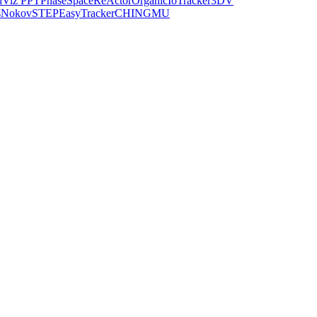
dViz PPT
PhaseSpace
ReActor
Organic
IoTracker
3DV
s
Nokov
STEP
EasyTracker
CHINGMU