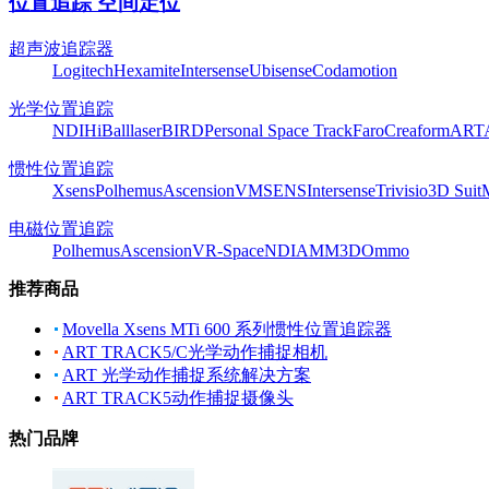
位置追踪 空间定位
超声波追踪器
Logitech
Hexamite
Intersense
Ubisense
Codamotion
光学位置追踪
NDI
HiBall
laserBIRD
Personal Space Track
Faro
Creaform
ART
惯性位置追踪
Xsens
Polhemus
Ascension
VMSENS
Intersense
Trivisio
3D Suit
电磁位置追踪
Polhemus
Ascension
VR-Space
NDI
AMM3D
Ommo
推荐商品
Movella Xsens MTi 600 系列惯性位置追踪器
ART TRACK5/C光学动作捕捉相机
ART 光学动作捕捉系统解决方案
ART TRACK5动作捕捉摄像头
热门品牌