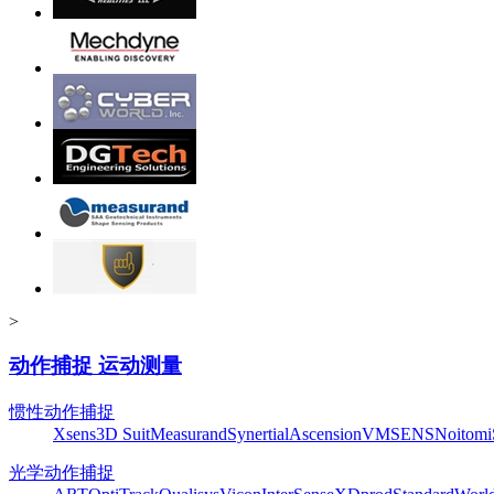
>
动作捕捉 运动测量
惯性动作捕捉
Xsens
3D Suit
Measurand
Synertial
Ascension
VMSENS
Noitom
光学动作捕捉