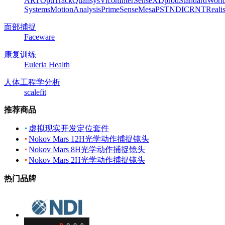
ART
OptiTrack
Qualisys
Vicon
InterSense
XDprod
Standard
Worl
Systems
MotionAnalysis
PrimeSense
Mesa
PST
NDI
CRNT
Reali
面部捕捉
Faceware
康复训练
Euleria Health
人体工程学分析
scalefit
推荐商品
虚拟现实开发定位套件
Nokov Mars 12H光学动作捕捉镜头
Nokov Mars 8H光学动作捕捉镜头
Nokov Mars 2H光学动作捕捉镜头
热门品牌