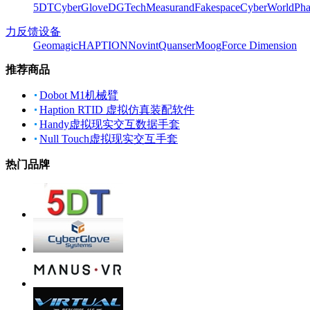
5DT
CyberGlove
DGTech
Measurand
Fakespace
CyberWorld
Pha
力反馈设备
Geomagic
HAPTION
Novint
Quanser
Moog
Force Dimension
推荐商品
Dobot M1机械臂
Haption RTID 虚拟仿真装配软件
Handy虚拟现实交互数据手套
Null Touch虚拟现实交互手套
热门品牌