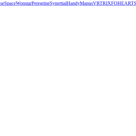
seSpace
Wonstar
Peregrine
Synertial
Handy
Manus
VRTRIX
FOHEART
S