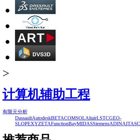
>
计算机辅助工程
有限元分析
Dassault
Autodesk
BETA
COMSOL
Altair
LSTC
GEO-
SLOPE
XYZ
ETA
FunctionBay
MIDAS
Siemens
ADINA
ITAS
推荐商品