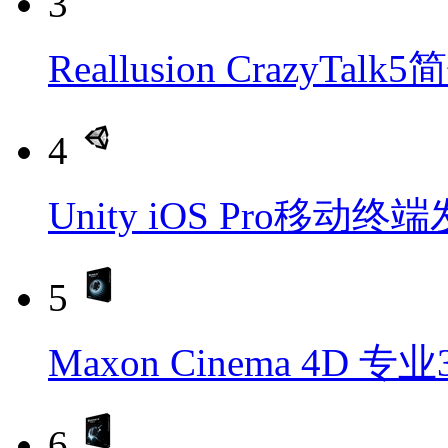
3
Reallusion CrazyTa
4
Unity iOS Pro移动
5
Maxon Cinema 4D 
6