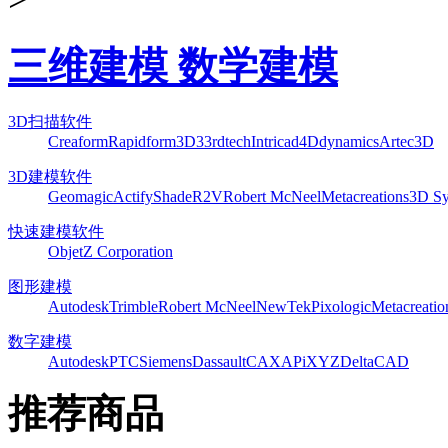
三维建模 数学建模
3D扫描软件
Creaform
Rapidform
3D3
3rdtech
Intricad
4Ddynamics
Artec3D
3D建模软件
Geomagic
Actify
Shade
R2V
Robert McNeel
Metacreations
3D Sy
快速建模软件
Objet
Z Corporation
图形建模
Autodesk
Trimble
Robert McNeel
NewTek
Pixologic
Metacreatio
数字建模
Autodesk
PTC
Siemens
Dassault
CAXA
PiXYZ
DeltaCAD
推荐商品