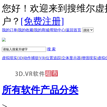
您好！欢迎来到搜维尔虚
户？
[免费注册]
我的订单
|
我的收藏
|
我的商城
|
帮助中心
|
返回首页
搜 索
虚拟现实
|
3D
|
动作捕捉
|
VR
|
位置追踪
|
立体显示器
|
增强现实
|
虚拟
所有软件产品分类
>