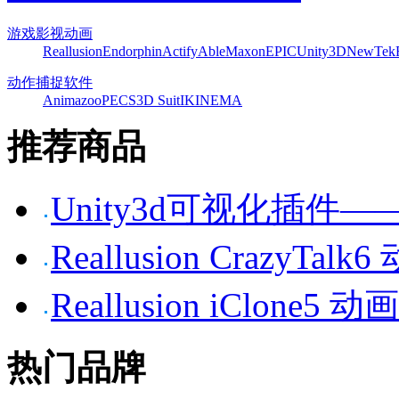
游戏影视动画
Reallusion
Endorphin
Actify
Able
Maxon
EPIC
Unity3D
NewTek
动作捕捉软件
Animazoo
PECS
3D Suit
IKINEMA
推荐商品
Unity3d可视化插件——P
Reallusion CrazyTa
Reallusion iClone
热门品牌