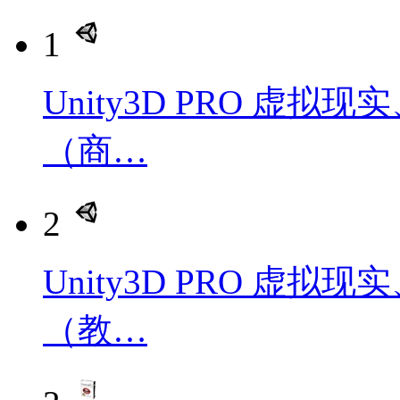
1
Unity3D PRO 虚
（商…
2
Unity3D PRO 虚
（教…