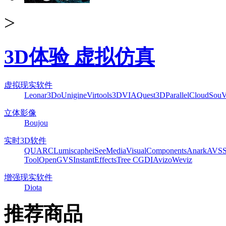
>
3D体验 虚拟仿真
虚拟现实软件
Leonar3Do
Unigine
Virtools
3DVIA
Quest3D
ParallelCloud
Sou
立体影像
Boujou
实时3D软件
QUARC
Lumiscaphe
iSeeMedia
VisualComponents
Anark
AVS
Tool
OpenGVS
InstantEffects
Tree C
GDI
Avizo
Weviz
增强现实软件
Diota
推荐商品