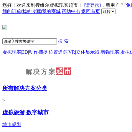
您好！欢迎来到搜维尔虚拟现实超市！
[请登录]
，新用户？
[免
我的订单
|
我的收藏
|
我的商城
|
帮助中心
|
返回首页
搜 索
虚拟现实
|
3D
|
动作捕捉
|
位置追踪
|
VR
|
立体显示器
|
增强现实
|
虚拟
所有解决方案分类
>
虚拟旅游 数字城市
城市规划