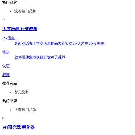
热门品牌
没有热门品牌！
>
人才培养 行业赛事
VR盟主
最新动态
关于大赛
历届作品
大赛实况
VR人才库
VR专家库
培训
软件
硬件
集成
项目开发
种子讲师
认证
赛事
推荐商品
暂无资料
热门品牌
没有热门品牌！
>
VR研究院 孵化器