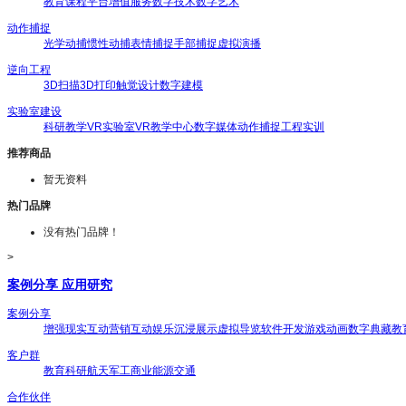
教育课程
平台增值服务
数字技术
数字艺术
动作捕捉
光学动捕
惯性动捕
表情捕捉
手部捕捉
虚拟演播
逆向工程
3D扫描
3D打印
触觉设计
数字建模
实验室建设
科研教学
VR实验室
VR教学中心
数字媒体
动作捕捉
工程实训
推荐商品
暂无资料
热门品牌
没有热门品牌！
>
案例分享 应用研究
案例分享
增强现实
互动营销
互动娱乐
沉浸展示
虚拟导览
软件开发
游戏动画
数字典藏
教
客户群
教育
科研
航天
军工
商业
能源
交通
合作伙伴