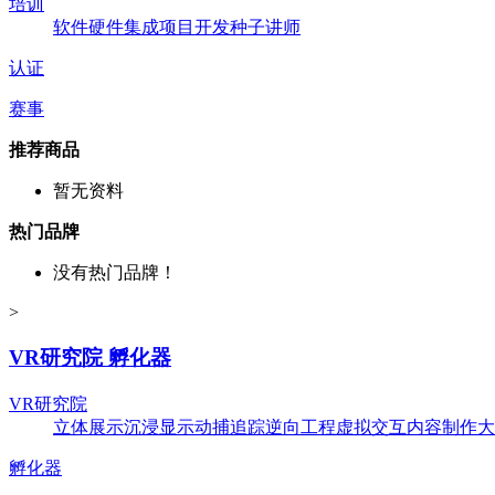
培训
软件
硬件
集成
项目开发
种子讲师
认证
赛事
推荐商品
暂无资料
热门品牌
没有热门品牌！
>
VR研究院 孵化器
VR研究院
立体展示
沉浸显示
动捕追踪
逆向工程
虚拟交互
内容制作
大
孵化器