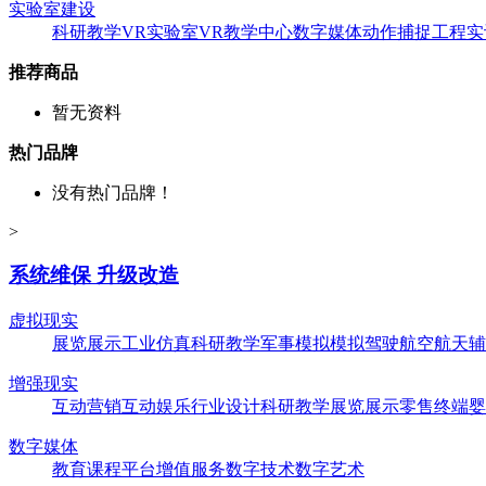
实验室建设
科研教学
VR实验室
VR教学中心
数字媒体
动作捕捉
工程实
推荐商品
暂无资料
热门品牌
没有热门品牌！
>
系统维保 升级改造
虚拟现实
展览展示
工业仿真
科研教学
军事模拟
模拟驾驶
航空航天
辅
增强现实
互动营销
互动娱乐
行业设计
科研教学
展览展示
零售终端
婴
数字媒体
教育课程
平台增值服务
数字技术
数字艺术