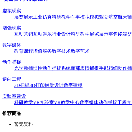
虚拟现实
展览展示
工业仿真
科研教学
军事模拟
模拟驾驶
航空航天
辅
增强现实
互动营销
互动娱乐
行业设计
科研教学
展览展示
零售终端
婴
数字媒体
教育课程
增值服务
数字技术
数字艺术
动作捕捉
光学动捕
惯性动作捕捉系统
面部表情捕捉
手部精细动作捕
逆向工程
3D扫描
3D打印
触觉设计
数字建模
实验室建设
科研教学
VR实验室
VR教学中心
数字媒体
动作捕捉
工程实
推荐商品
暂无资料