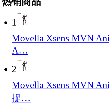
热销商品
1
Movella Xsens M
A…
2
Movella Xsens MVN
捉…