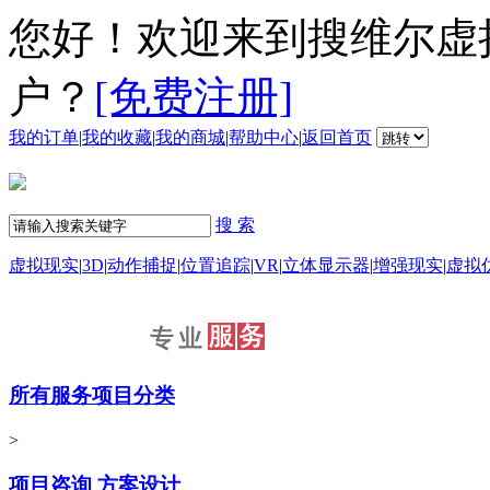
您好！欢迎来到搜维尔虚
户？
[免费注册]
我的订单
|
我的收藏
|
我的商城
|
帮助中心
|
返回首页
搜 索
虚拟现实
|
3D
|
动作捕捉
|
位置追踪
|
VR
|
立体显示器
|
增强现实
|
虚拟
所有服务项目分类
>
项目咨询 方案设计