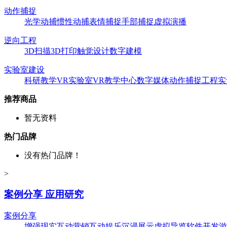
动作捕捉
光学动捕
惯性动捕
表情捕捉
手部捕捉
虚拟演播
逆向工程
3D扫描
3D打印
触觉设计
数字建模
实验室建设
科研教学
VR实验室
VR教学中心
数字媒体
动作捕捉
工程实
推荐商品
暂无资料
热门品牌
没有热门品牌！
>
案例分享 应用研究
案例分享
增强现实
互动营销
互动娱乐
沉浸展示
虚拟导览
软件开发
游