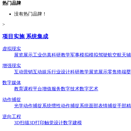
热门品牌
没有热门品牌！
>
项目实施 系统集成
虚拟现实
展览展示
工业仿真
科研教学
军事模拟
模拟驾驶
航空航天
辅
增强现实
互动营销
互动娱乐
行业设计
科研教学
展览展示
零售终端
婴
数字媒体
教育课程
平台增值服务
数字技术
数字艺术
动作捕捉
光学动作捕捉系统
惯性动作捕捉系统
面部表情捕捉
手部精
逆向工程
3D扫描
3D打印
触觉设计
数字建模