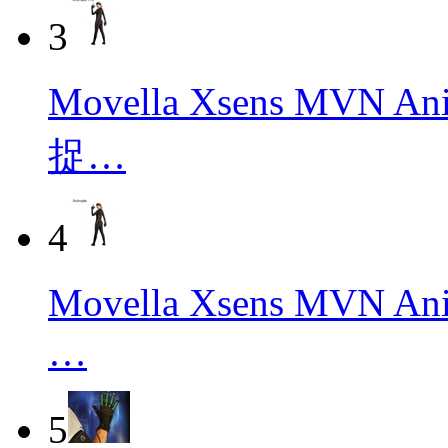
3
Movella Xsens MVN
捉…
4
Movella Xsens M
…
5