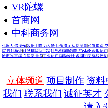
VR陀螺
首商网
中科商务网
机器人 遥操作
|
数据手套 力反馈
|
动作捕捉 运动测量
|
位置追踪 
审 设计验证
|
计算机辅助工程
|
计算机辅助制造
|
3D体验 虚拟仿真
|
城市
|
军事模拟 应急演练
|
工业仿真 辅助设计
|
虚拟医疗 远程控制
|
立体频道
项目制作
资料
我们
联系我们
诚征英才
请入