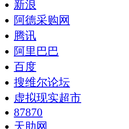
新浪
阿德采购网
腾讯
阿里巴巴
百度
搜维尔论坛
虚拟现实超市
87870
天助网