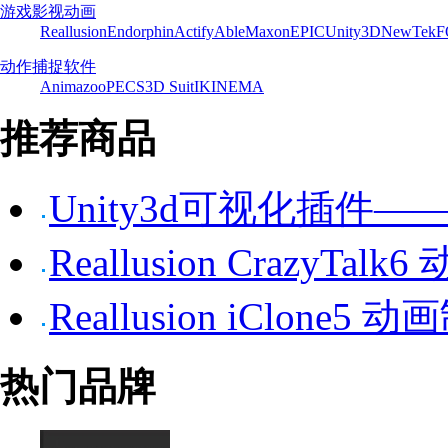
游戏影视动画
Reallusion
Endorphin
Actify
Able
Maxon
EPIC
Unity3D
NewTek
F
动作捕捉软件
Animazoo
PECS
3D Suit
IKINEMA
推荐商品
Unity3d可视化插件——P
Reallusion CrazyTa
Reallusion iClone5
热门品牌