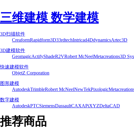
三维建模 数学建模
3D扫描软件
Creaform
Rapidform
3D3
3rdtech
Intricad
4Ddynamics
Artec3D
3D建模软件
Geomagic
Actify
Shade
R2V
Robert McNeel
Metacreations
3D Sys
快速建模软件
Objet
Z Corporation
图形建模
Autodesk
Trimble
Robert McNeel
NewTek
Pixologic
Metacreation
数字建模
Autodesk
PTC
Siemens
Dassault
CAXA
PiXYZ
DeltaCAD
推荐商品