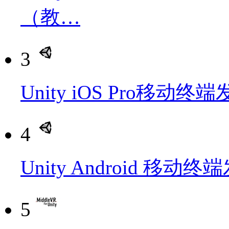
（教…
3
Unity iOS Pro移动
4
Unity Android 移动
5