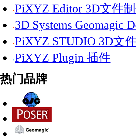
PiXYZ Editor 3D文
3D Systems Geomagi
PiXYZ STUDIO 3D
PiXYZ Plugin 插件
热门品牌