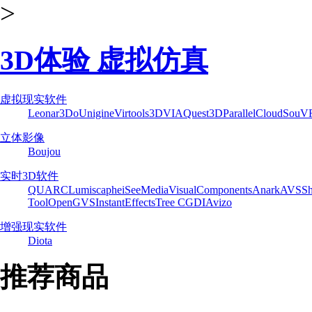
>
3D体验 虚拟仿真
虚拟现实软件
Leonar3Do
Unigine
Virtools
3DVIA
Quest3D
ParallelCloud
SouV
立体影像
Boujou
实时3D软件
QUARC
Lumiscaphe
iSeeMedia
VisualComponents
Anark
AVS
Sh
Tool
OpenGVS
InstantEffects
Tree C
GDI
Avizo
增强现实软件
Diota
推荐商品