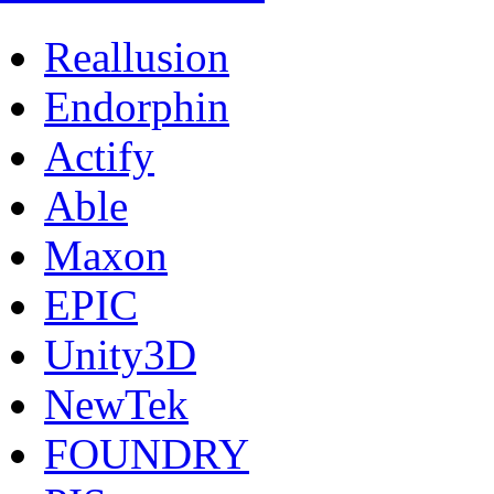
Reallusion
Endorphin
Actify
Able
Maxon
EPIC
Unity3D
NewTek
FOUNDRY