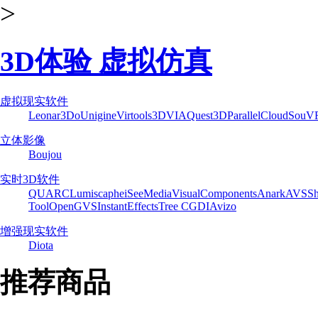
>
3D体验 虚拟仿真
虚拟现实软件
Leonar3Do
Unigine
Virtools
3DVIA
Quest3D
ParallelCloud
SouV
立体影像
Boujou
实时3D软件
QUARC
Lumiscaphe
iSeeMedia
VisualComponents
Anark
AVS
Sh
Tool
OpenGVS
InstantEffects
Tree C
GDI
Avizo
增强现实软件
Diota
推荐商品