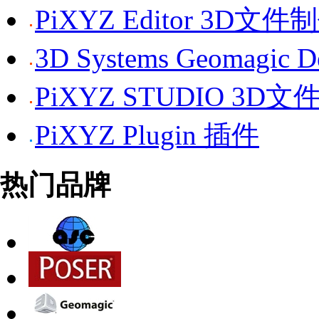
PiXYZ Editor 3D文
3D Systems Geomagi
PiXYZ STUDIO 3D
PiXYZ Plugin 插件
热门品牌