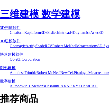
三维建模 数学建模
3D扫描软件
Creaform
Rapidform
3D3
3rdtech
Intricad
4Ddynamics
Artec3D
3D建模软件
Geomagic
Actify
Shade
R2V
Robert McNeel
Metacreations
3D Sys
快速建模软件
Objet
Z Corporation
图形建模
Autodesk
Trimble
Robert McNeel
NewTek
Pixologic
Metacreation
数字建模
Autodesk
PTC
Siemens
Dassault
CAXA
PiXYZ
DeltaCAD
推荐商品