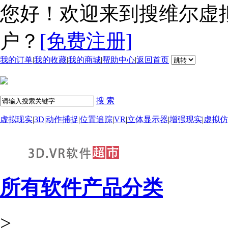
您好！欢迎来到搜维尔虚
户？
[免费注册]
我的订单
|
我的收藏
|
我的商城
|
帮助中心
|
返回首页
搜 索
虚拟现实
|
3D
|
动作捕捉
|
位置追踪
|
VR
|
立体显示器
|
增强现实
|
虚拟仿
所有软件产品分类
>