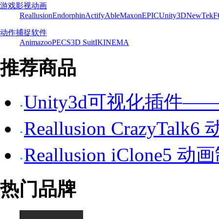
游戏影视动画
Reallusion
Endorphin
Actify
Able
Maxon
EPIC
Unity3D
NewTek
F
动作捕捉软件
Animazoo
PECS
3D Suit
IKINEMA
推荐商品
Unity3d可视化插件——P
Reallusion CrazyTa
Reallusion iClone5
热门品牌