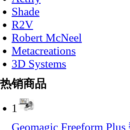
Shade
R2V
Robert McNeel
Metacreations
3D Systems
热销商品
1
Geomagic Freeform 