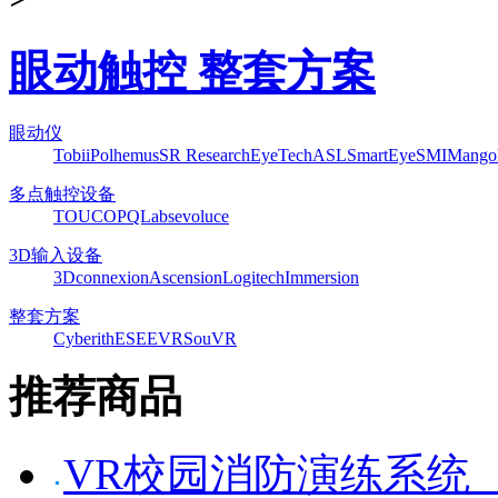
眼动触控 整套方案
眼动仪
Tobii
Polhemus
SR Research
EyeTech
ASL
SmartEye
SMI
Mango
多点触控设备
TOUCO
PQLabs
evoluce
3D输入设备
3Dconnexion
Ascension
Logitech
Immersion
整套方案
Cyberith
ESEEVR
SouVR
推荐商品
VR校园消防演练系统