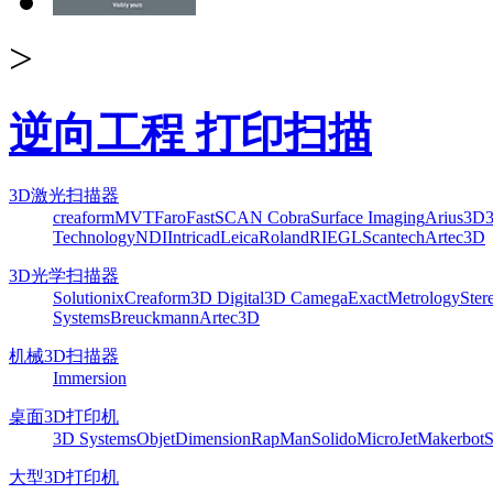
>
逆向工程 打印扫描
3D激光扫描器
creaform
MVT
Faro
FastSCAN Cobra
Surface Imaging
Arius3D
Technology
NDI
Intricad
Leica
Roland
RIEGL
Scantech
Artec3D
3D光学扫描器
Solutionix
Creaform
3D Digital
3D Camega
ExactMetrology
Ster
Systems
Breuckmann
Artec3D
机械3D扫描器
Immersion
桌面3D打印机
3D Systems
Objet
Dimension
RapMan
Solido
MicroJet
Makerbot
S
大型3D打印机