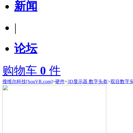
新闻
|
论坛
购物车
0
件
搜维尔科技[SouVR.com]
>
硬件
>
3D显示器 数字头盔
>
双目数字