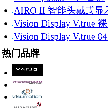
AIRO II 智能头戴式
Vision Display V.tr
Vision Display V.t
热门品牌