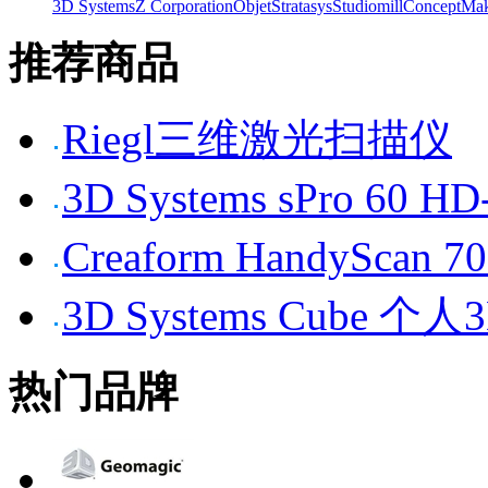
3D Systems
Z Corporation
Objet
Stratasys
Studiomill
Concept
Mak
推荐商品
Riegl三维激光扫描仪
3D Systems sPro 6
Creaform HandySc
3D Systems Cube 
热门品牌