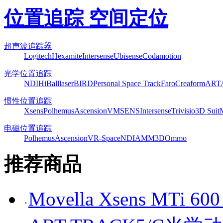
位置追踪 空间定位
超声波追踪器
Logitech
Hexamite
Intersense
Ubisense
Codamotion
光学位置追踪
NDI
HiBall
laserBIRD
Personal Space Track
Faro
Creaform
ART
惯性位置追踪
Xsens
Polhemus
Ascension
VMSENS
Intersense
Trivisio
3D Suit
电磁位置追踪
Polhemus
Ascension
VR-Space
NDI
AMM3D
Ommo
推荐商品
Movella Xsens MT