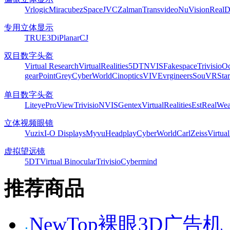
Vrlogic
Miracube
zSpace
JVC
Zalman
Transvideo
NuVision
Real
专用立体显示
TRUE3Di
Planar
CJ
双目数字头盔
Virtual Research
VirtualRealities
5DT
NVIS
Fakespace
Trivisio
Oc
gear
PointGrey
CyberWorld
Cinoptics
VIVE
vrgineers
SouVR
Sta
单目数字头盔
Liteye
ProView
Trivisio
NVIS
Gentex
VirtualRealities
Est
RealWea
立体视频眼镜
Vuzix
I-O Displays
Myvu
Headplay
CyberWorld
CarlZeiss
Virtual
虚拟望远镜
5DT
Virtual Binocular
Trivisio
Cybermind
推荐商品
NewTop裸眼3D广告机