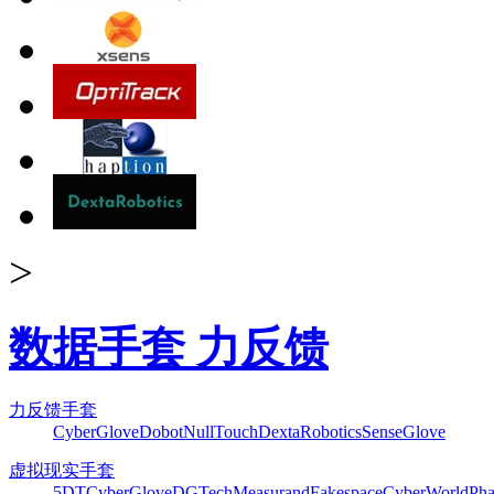
>
数据手套 力反馈
力反馈手套
CyberGlove
Dobot
NullTouch
DextaRobotics
SenseGlove
虚拟现实手套
5DT
CyberGlove
DGTech
Measurand
Fakespace
CyberWorld
Pha