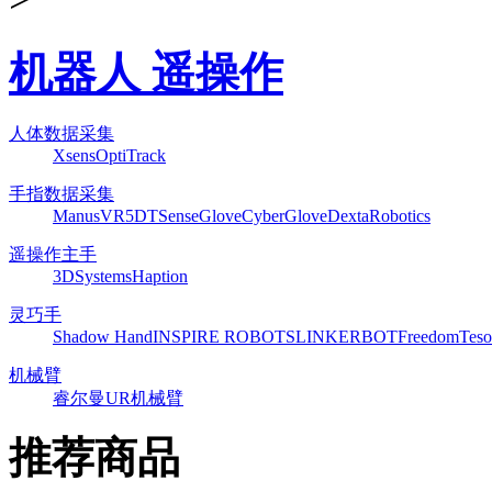
机器人 遥操作
人体数据采集
Xsens
OptiTrack
手指数据采集
ManusVR
5DT
SenseGlove
CyberGlove
DextaRobotics
遥操作主手
3DSystems
Haption
灵巧手
Shadow Hand
INSPIRE ROBOTS
LINKERBOT
Freedom
Teso
机械臂
睿尔曼
UR机械臂
推荐商品