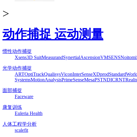
>
动作捕捉 运动测量
惯性动作捕捉
Xsens
3D Suit
Measurand
Synertial
Ascension
VMSENS
Noitom
光学动作捕捉
ART
OptiTrack
Qualisys
Vicon
InterSense
XDprod
Standard
Worl
Systems
MotionAnalysis
PrimeSense
Mesa
PST
NDI
CRNT
Reali
面部捕捉
Faceware
康复训练
Euleria Health
人体工程学分析
scalefit