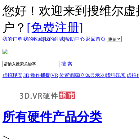
您好！欢迎来到搜维尔虚
户？
[免费注册]
我的订单
|
我的收藏
|
我的商城
|
帮助中心
|
返回首页
搜 索
虚拟现实
|
3D
|
动作捕捉
|
VR
|
位置追踪
|
立体显示器
|
增强现实
|
虚拟
所有硬件产品分类
>