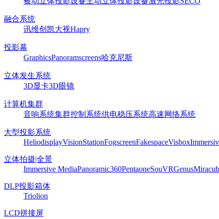
被动立体投影设备
主动立体投影设备
激光投影
SECO
融合系统
讯维
创凯
大视
Hapry
投影幕
Graphics
Panoram
screens
哈克尼斯
立体发生系统
3D显卡
3D眼镜
计算机集群
音响系统
集群控制系统
供电稳压系统
高速网络系统
大型投影系统
Heliodisplay
VisionStation
Fogscreen
Fakespace
Visbox
Immersiv
立体拍摄|全景
Immersive Media
Panoramic360
Pentaone
SouVR
Genus
Miracu
DLP投影箱体
Triolion
LCD拼接屏