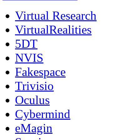
Virtual Research
VirtualRealities
5DT
NVIS
Fakespace
Trivisio
Oculus
Cybermind
eMagin