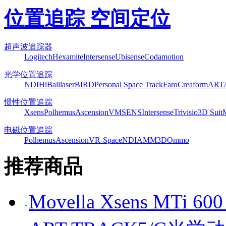
位置追踪 空间定位
超声波追踪器
Logitech
Hexamite
Intersense
Ubisense
Codamotion
光学位置追踪
NDI
HiBall
laserBIRD
Personal Space Track
Faro
Creaform
ART
惯性位置追踪
Xsens
Polhemus
Ascension
VMSENS
Intersense
Trivisio
3D Suit
电磁位置追踪
Polhemus
Ascension
VR-Space
NDI
AMM3D
Ommo
推荐商品
Movella Xsens MT