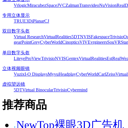
Vrlogic
Miracube
zSpace
JVC
Zalman
Transvideo
NuVision
Real
专用立体显示
TRUE3Di
Planar
CJ
双目数字头盔
Virtual Research
VirtualRealities
5DT
NVIS
Fakespace
Trivisio
Oc
gear
PointGrey
CyberWorld
Cinoptics
VIVE
vrgineers
SouVR
Sta
单目数字头盔
Liteye
ProView
Trivisio
NVIS
Gentex
VirtualRealities
Est
RealWea
立体视频眼镜
Vuzix
I-O Displays
Myvu
Headplay
CyberWorld
CarlZeiss
Virtual
虚拟望远镜
5DT
Virtual Binocular
Trivisio
Cybermind
推荐商品
NewTop裸眼3D广告机