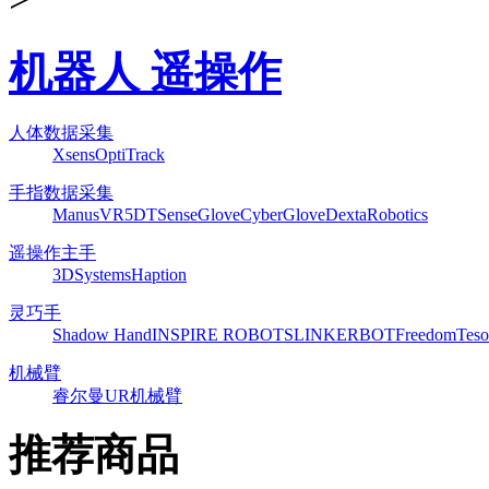
机器人 遥操作
人体数据采集
Xsens
OptiTrack
手指数据采集
ManusVR
5DT
SenseGlove
CyberGlove
DextaRobotics
遥操作主手
3DSystems
Haption
灵巧手
Shadow Hand
INSPIRE ROBOTS
LINKERBOT
Freedom
Teso
机械臂
睿尔曼
UR机械臂
推荐商品