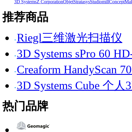
3D Systems
Z Corporation
Objet
Stratasys
Studiomill
Concept
Mak
推荐商品
Riegl三维激光扫描仪
3D Systems sPro 6
Creaform HandySc
3D Systems Cube 
热门品牌