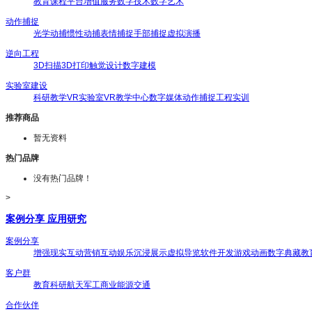
教育课程
平台增值服务
数字技术
数字艺术
动作捕捉
光学动捕
惯性动捕
表情捕捉
手部捕捉
虚拟演播
逆向工程
3D扫描
3D打印
触觉设计
数字建模
实验室建设
科研教学
VR实验室
VR教学中心
数字媒体
动作捕捉
工程实训
推荐商品
暂无资料
热门品牌
没有热门品牌！
>
案例分享 应用研究
案例分享
增强现实
互动营销
互动娱乐
沉浸展示
虚拟导览
软件开发
游戏动画
数字典藏
教
客户群
教育
科研
航天
军工
商业
能源
交通
合作伙伴