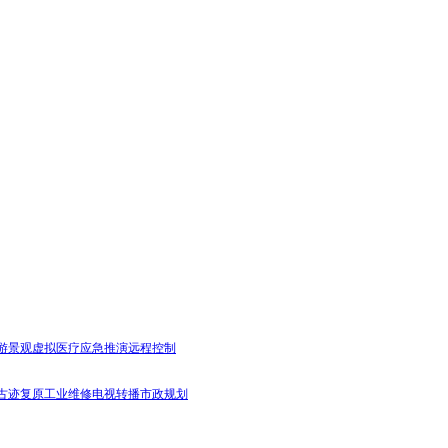
游景观
虚拟医疗
应急推演
远程控制
古迹复原
工业维修
电视转播
市政规划