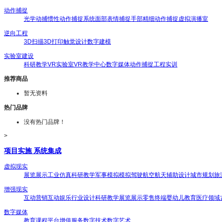
动作捕捉
光学动捕
惯性动作捕捉系统
面部表情捕捉
手部精细动作捕捉
虚拟演播室
逆向工程
3D扫描
3D打印
触觉设计
数字建模
实验室建设
科研教学
VR实验室
VR教学中心
数字媒体
动作捕捉
工程实训
推荐商品
暂无资料
热门品牌
没有热门品牌！
>
项目实施 系统集成
虚拟现实
展览展示
工业仿真
科研教学
军事模拟
模拟驾驶
航空航天
辅助设计
城市规划
旅
增强现实
互动营销
互动娱乐
行业设计
科研教学
展览展示
零售终端
婴幼儿教育
医疗领域
数字媒体
教育课程
平台增值服务
数字技术
数字艺术