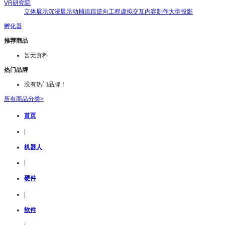
VR研究院
立体展示
沉浸显示
动捕追踪
逆向工程
虚拟交互
内容制作
大型投影
孵化器
推荐商品
暂无资料
热门品牌
没有热门品牌！
所有商品分类>
首页
|
机器人
|
硬件
|
软件