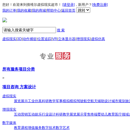
您好！欢迎来到搜维尔虚拟现实超市！
[请登录]
，新用户？
[免费注册]
我的订单
|
我的收藏
|
我的商城
|
帮助中心
|
返回首页
搜 索
虚拟现实
|
3D
|
动作捕捉
|
位置追踪
|
VR
|
立体显示器
|
增强现实
|
虚拟仿真
所有服务项目分类
>
项目咨询 方案设计
虚拟现实
展览展示
工业仿真
科研教学
军事模拟
模拟驾驶
航空航天
辅助设计
城市规划
旅
增强现实
互动营销
互动娱乐
行业设计
科研教学
展览展示
零售终端
婴幼儿教育
医疗领域
数字媒体
教育课程
增值服务
数字技术
数字艺术