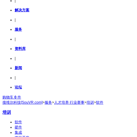
|
解决方案
|
服务
|
资料库
|
新闻
|
论坛
购物车
0
件
搜维尔科技[SouVR.com]
>
服务
>
人才培养 行业赛事
>
培训
>
软件
培训
软件
硬件
集成