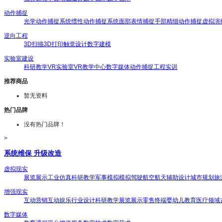
动作捕捉
光学动作捕捉系统
惯性动作捕捉系统
面部表情捕捉
手部精细动作捕捉
虚拟演
逆向工程
3D扫描
3D打印
触觉设计
数字建模
实验室建设
科研教学
VR实验室
VR教学中心
数字媒体
动作捕捉
工程实训
推荐商品
暂无资料
热门品牌
没有热门品牌！
>
系统维保 升级改造
虚拟现实
展览展示
工业仿真
科研教学
军事模拟
模拟驾驶
航空航天
辅助设计
城市规划
旅
增强现实
互动营销
互动娱乐
行业设计
科研教学
展览展示
零售终端
婴幼儿教育
医疗领域
数字媒体