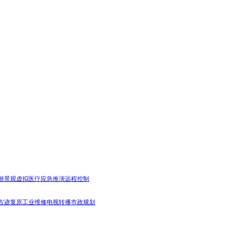
游景观
虚拟医疗
应急推演
远程控制
古迹复原
工业维修
电视转播
市政规划