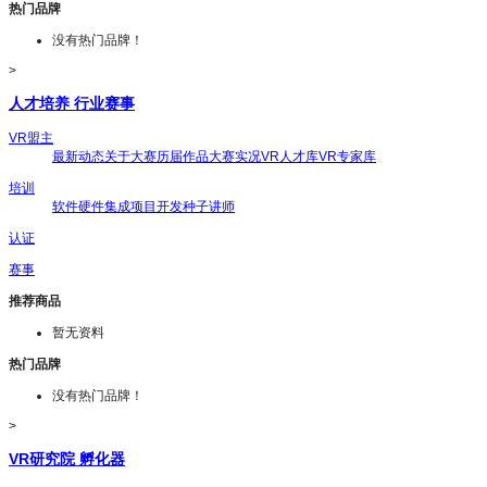
热门品牌
没有热门品牌！
>
人才培养 行业赛事
VR盟主
最新动态
关于大赛
历届作品
大赛实况
VR人才库
VR专家库
培训
软件
硬件
集成
项目开发
种子讲师
认证
赛事
推荐商品
暂无资料
热门品牌
没有热门品牌！
>
VR研究院 孵化器