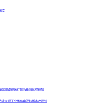
播室
游景观
虚拟医疗
应急推演
远程控制
古迹复原
工业维修
电视转播
市政规划