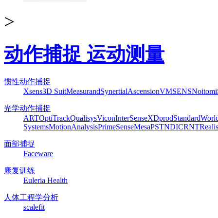
>
动作捕捉 运动测量
惯性动作捕捉
Xsens
3D Suit
Measurand
Synertial
Ascension
VMSENS
Noitom
光学动作捕捉
ART
OptiTrack
Qualisys
Vicon
InterSense
XDprod
Standard
Worl
Systems
MotionAnalysis
PrimeSense
Mesa
PST
NDI
CRNT
Reali
面部捕捉
Faceware
康复训练
Euleria Health
人体工程学分析
scalefit