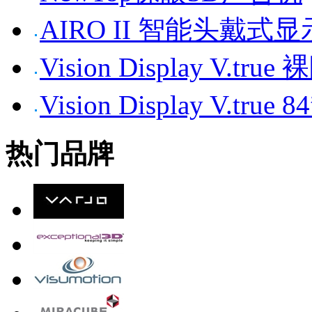
AIRO II 智能头戴式
Vision Display V.tr
Vision Display V.t
热门品牌