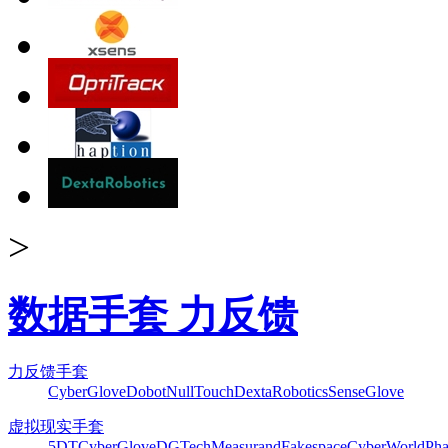
>
数据手套 力反馈
力反馈手套
CyberGlove
Dobot
NullTouch
DextaRobotics
SenseGlove
虚拟现实手套
5DT
CyberGlove
DGTech
Measurand
Fakespace
CyberWorld
Pha