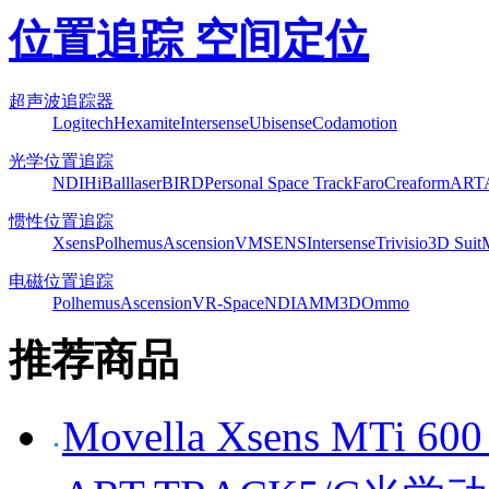
位置追踪 空间定位
超声波追踪器
Logitech
Hexamite
Intersense
Ubisense
Codamotion
光学位置追踪
NDI
HiBall
laserBIRD
Personal Space Track
Faro
Creaform
ART
惯性位置追踪
Xsens
Polhemus
Ascension
VMSENS
Intersense
Trivisio
3D Suit
电磁位置追踪
Polhemus
Ascension
VR-Space
NDI
AMM3D
Ommo
推荐商品
Movella Xsens MT