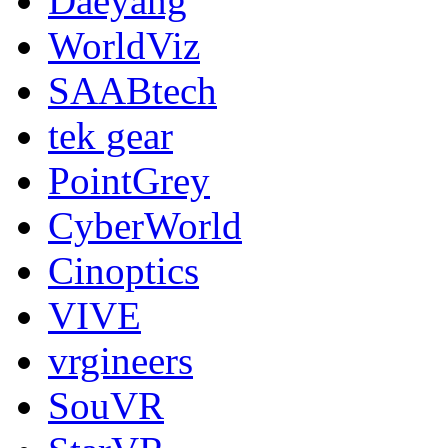
Daeyang
WorldViz
SAABtech
tek gear
PointGrey
CyberWorld
Cinoptics
VIVE
vrgineers
SouVR