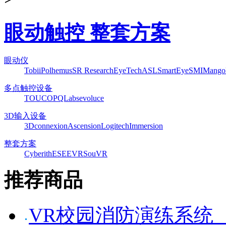
眼动触控 整套方案
眼动仪
Tobii
Polhemus
SR Research
EyeTech
ASL
SmartEye
SMI
Mango
多点触控设备
TOUCO
PQLabs
evoluce
3D输入设备
3Dconnexion
Ascension
Logitech
Immersion
整套方案
Cyberith
ESEEVR
SouVR
推荐商品
VR校园消防演练系统