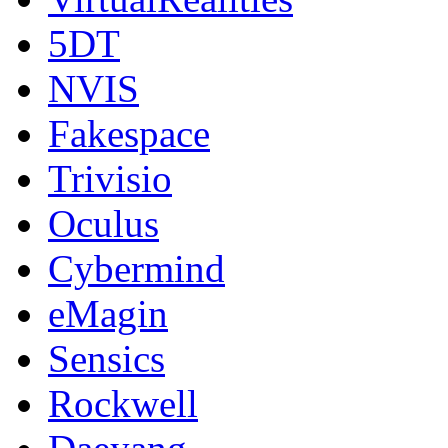
5DT
NVIS
Fakespace
Trivisio
Oculus
Cybermind
eMagin
Sensics
Rockwell