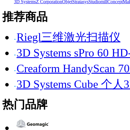
3D Systems
Z Corporation
Objet
Stratasys
Studiomill
Concept
Mak
推荐商品
Riegl三维激光扫描仪
3D Systems sPro 6
Creaform HandySc
3D Systems Cube 
热门品牌