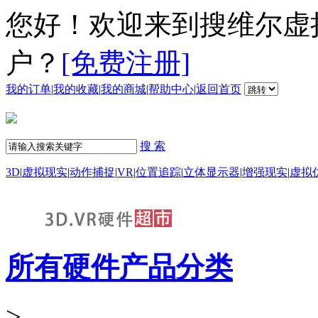
您好！欢迎来到搜维尔虚
户？
[免费注册]
我的订单
|
我的收藏
|
我的商城
|
帮助中心
|
返回首页
搜 索
3D
|
虚拟现实
|
动作捕捉
|
VR
|
位置追踪
|
立体显示器
|
增强现实
|
虚拟
所有硬件产品分类
>