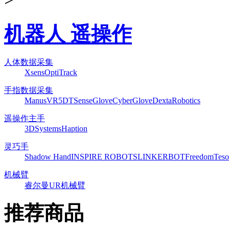
机器人 遥操作
人体数据采集
Xsens
OptiTrack
手指数据采集
ManusVR
5DT
SenseGlove
CyberGlove
DextaRobotics
遥操作主手
3DSystems
Haption
灵巧手
Shadow Hand
INSPIRE ROBOTS
LINKERBOT
Freedom
Teso
机械臂
睿尔曼
UR机械臂
推荐商品