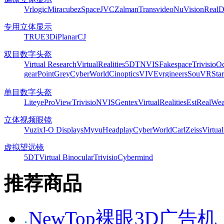
Vrlogic
Miracube
zSpace
JVC
Zalman
Transvideo
NuVision
Real
专用立体显示
TRUE3Di
Planar
CJ
双目数字头盔
Virtual Research
VirtualRealities
5DT
NVIS
Fakespace
Trivisio
Oc
gear
PointGrey
CyberWorld
Cinoptics
VIVE
vrgineers
SouVR
Sta
单目数字头盔
Liteye
ProView
Trivisio
NVIS
Gentex
VirtualRealities
Est
RealWea
立体视频眼镜
Vuzix
I-O Displays
Myvu
Headplay
CyberWorld
CarlZeiss
Virtual
虚拟望远镜
5DT
Virtual Binocular
Trivisio
Cybermind
推荐商品
NewTop裸眼3D广告机