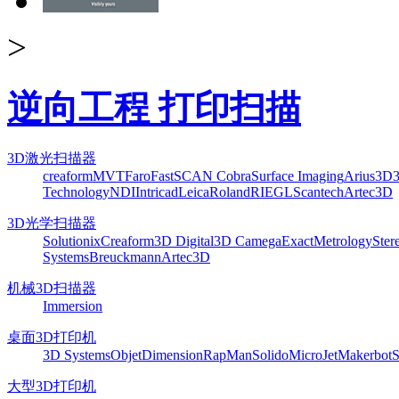
>
逆向工程 打印扫描
3D激光扫描器
creaform
MVT
Faro
FastSCAN Cobra
Surface Imaging
Arius3D
Technology
NDI
Intricad
Leica
Roland
RIEGL
Scantech
Artec3D
3D光学扫描器
Solutionix
Creaform
3D Digital
3D Camega
ExactMetrology
Ster
Systems
Breuckmann
Artec3D
机械3D扫描器
Immersion
桌面3D打印机
3D Systems
Objet
Dimension
RapMan
Solido
MicroJet
Makerbot
S
大型3D打印机