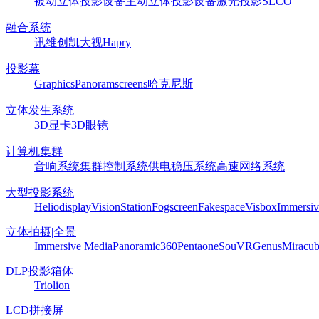
被动立体投影设备
主动立体投影设备
激光投影
SECO
融合系统
讯维
创凯
大视
Hapry
投影幕
Graphics
Panoram
screens
哈克尼斯
立体发生系统
3D显卡
3D眼镜
计算机集群
音响系统
集群控制系统
供电稳压系统
高速网络系统
大型投影系统
Heliodisplay
VisionStation
Fogscreen
Fakespace
Visbox
Immersiv
立体拍摄|全景
Immersive Media
Panoramic360
Pentaone
SouVR
Genus
Miracu
DLP投影箱体
Triolion
LCD拼接屏