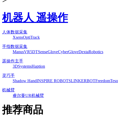
机器人 遥操作
人体数据采集
Xsens
OptiTrack
手指数据采集
ManusVR
5DT
SenseGlove
CyberGlove
DextaRobotics
遥操作主手
3DSystems
Haption
灵巧手
Shadow Hand
INSPIRE ROBOTS
LINKERBOT
Freedom
Teso
机械臂
睿尔曼
UR机械臂
推荐商品