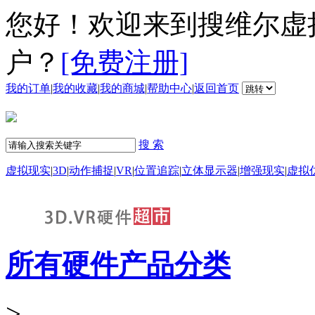
您好！欢迎来到搜维尔虚
户？
[免费注册]
我的订单
|
我的收藏
|
我的商城
|
帮助中心
|
返回首页
搜 索
虚拟现实
|
3D
|
动作捕捉
|
VR
|
位置追踪
|
立体显示器
|
增强现实
|
虚拟
所有硬件产品分类
>