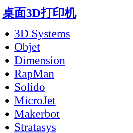
桌面3D打印机
3D Systems
Objet
Dimension
RapMan
Solido
MicroJet
Makerbot
Stratasys