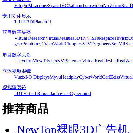
Vrlogic
Miracube
zSpace
JVC
Zalman
Transvideo
NuVision
Real
专用立体显示
TRUE3Di
Planar
CJ
双目数字头盔
Virtual Research
VirtualRealities
5DT
NVIS
Fakespace
Trivisio
Oc
gear
PointGrey
CyberWorld
Cinoptics
VIVE
vrgineers
SouVR
Sta
单目数字头盔
Liteye
ProView
Trivisio
NVIS
Gentex
VirtualRealities
Est
RealWea
立体视频眼镜
Vuzix
I-O Displays
Myvu
Headplay
CyberWorld
CarlZeiss
Virtual
虚拟望远镜
5DT
Virtual Binocular
Trivisio
Cybermind
推荐商品
NewTop裸眼3D广告机