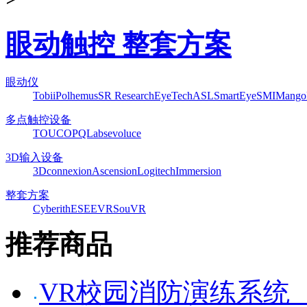
眼动触控 整套方案
眼动仪
Tobii
Polhemus
SR Research
EyeTech
ASL
SmartEye
SMI
Mango
多点触控设备
TOUCO
PQLabs
evoluce
3D输入设备
3Dconnexion
Ascension
Logitech
Immersion
整套方案
Cyberith
ESEEVR
SouVR
推荐商品
VR校园消防演练系统