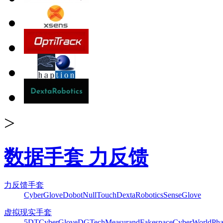
>
数据手套 力反馈
力反馈手套
CyberGlove
Dobot
NullTouch
DextaRobotics
SenseGlove
虚拟现实手套
5DT
CyberGlove
DGTech
Measurand
Fakespace
CyberWorld
Pha