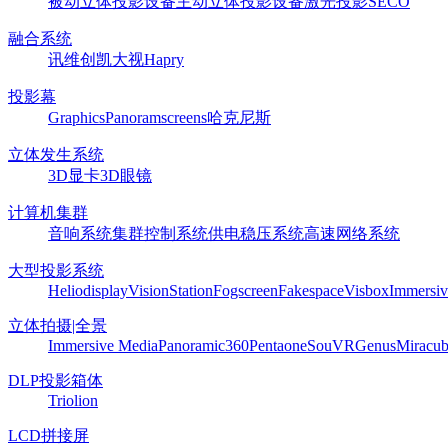
被动立体投影设备
主动立体投影设备
激光投影
SECO
融合系统
讯维
创凯
大视
Hapry
投影幕
Graphics
Panoram
screens
哈克尼斯
立体发生系统
3D显卡
3D眼镜
计算机集群
音响系统
集群控制系统
供电稳压系统
高速网络系统
大型投影系统
Heliodisplay
VisionStation
Fogscreen
Fakespace
Visbox
Immersiv
立体拍摄|全景
Immersive Media
Panoramic360
Pentaone
SouVR
Genus
Miracu
DLP投影箱体
Triolion
LCD拼接屏