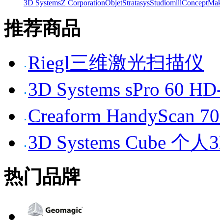
3D Systems
Z Corporation
Objet
Stratasys
Studiomill
Concept
Mak
推荐商品
Riegl三维激光扫描仪
3D Systems sPro 6
Creaform HandySc
3D Systems Cube 
热门品牌