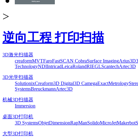
>
逆向工程 打印扫描
3D激光扫描器
creaform
MVT
Faro
FastSCAN Cobra
Surface Imaging
Arius3D
Technology
NDI
Intricad
Leica
Roland
RIEGL
Scantech
Artec3D
3D光学扫描器
Solutionix
Creaform
3D Digital
3D Camega
ExactMetrology
Ster
Systems
Breuckmann
Artec3D
机械3D扫描器
Immersion
桌面3D打印机
3D Systems
Objet
Dimension
RapMan
Solido
MicroJet
Makerbot
S
大型3D打印机