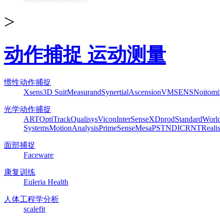
>
动作捕捉 运动测量
惯性动作捕捉
Xsens
3D Suit
Measurand
Synertial
Ascension
VMSENS
Noitom
光学动作捕捉
ART
OptiTrack
Qualisys
Vicon
InterSense
XDprod
Standard
Worl
Systems
MotionAnalysis
PrimeSense
Mesa
PST
NDI
CRNT
Reali
面部捕捉
Faceware
康复训练
Euleria Health
人体工程学分析
scalefit