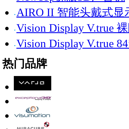
AIRO II 智能头戴式
Vision Display V.tr
Vision Display V.t
热门品牌