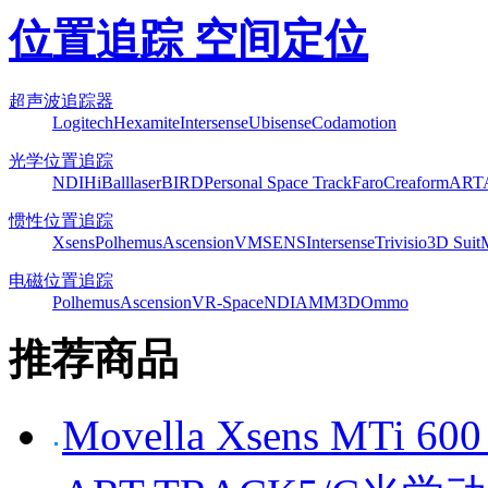
位置追踪 空间定位
超声波追踪器
Logitech
Hexamite
Intersense
Ubisense
Codamotion
光学位置追踪
NDI
HiBall
laserBIRD
Personal Space Track
Faro
Creaform
ART
惯性位置追踪
Xsens
Polhemus
Ascension
VMSENS
Intersense
Trivisio
3D Suit
电磁位置追踪
Polhemus
Ascension
VR-Space
NDI
AMM3D
Ommo
推荐商品
Movella Xsens MT