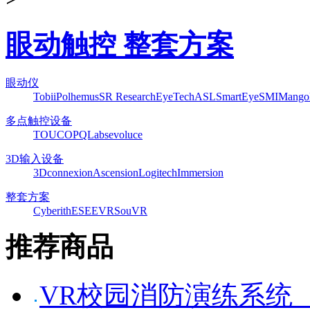
眼动触控 整套方案
眼动仪
Tobii
Polhemus
SR Research
EyeTech
ASL
SmartEye
SMI
Mango
多点触控设备
TOUCO
PQLabs
evoluce
3D输入设备
3Dconnexion
Ascension
Logitech
Immersion
整套方案
Cyberith
ESEEVR
SouVR
推荐商品
VR校园消防演练系统