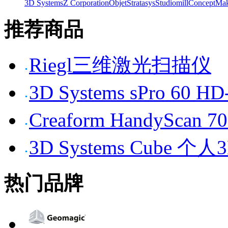
3D Systems
Z Corporation
Objet
Stratasys
Studiomill
Concept
Mak
推荐商品
Riegl三维激光扫描仪
3D Systems sPro 6
Creaform HandySc
3D Systems Cube 
热门品牌