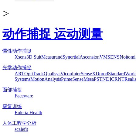
>
动作捕捉 运动测量
惯性动作捕捉
Xsens
3D Suit
Measurand
Synertial
Ascension
VMSENS
Noitom
光学动作捕捉
ART
OptiTrack
Qualisys
Vicon
InterSense
XDprod
Standard
Worl
Systems
MotionAnalysis
PrimeSense
Mesa
PST
NDI
CRNT
Reali
面部捕捉
Faceware
康复训练
Euleria Health
人体工程学分析
scalefit