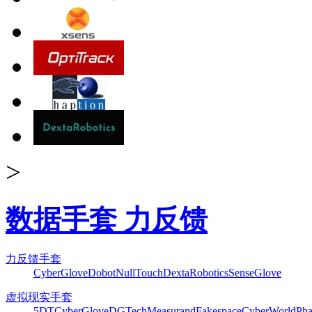
>
数据手套 力反馈
力反馈手套
CyberGlove
Dobot
NullTouch
DextaRobotics
SenseGlove
虚拟现实手套
5DT
CyberGlove
DGTech
Measurand
Fakespace
CyberWorld
Pha