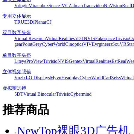
Vrlogic
Miracube
zSpace
JVC
Zalman
Transvideo
NuVision
Real
专用立体显示
TRUE3Di
Planar
CJ
双目数字头盔
Virtual Research
VirtualRealities
5DT
NVIS
Fakespace
Trivisio
Oc
gear
PointGrey
CyberWorld
Cinoptics
VIVE
vrgineers
SouVR
Sta
单目数字头盔
Liteye
ProView
Trivisio
NVIS
Gentex
VirtualRealities
Est
RealWea
立体视频眼镜
Vuzix
I-O Displays
Myvu
Headplay
CyberWorld
CarlZeiss
Virtual
虚拟望远镜
5DT
Virtual Binocular
Trivisio
Cybermind
推荐商品
NewTop裸眼3D广告机