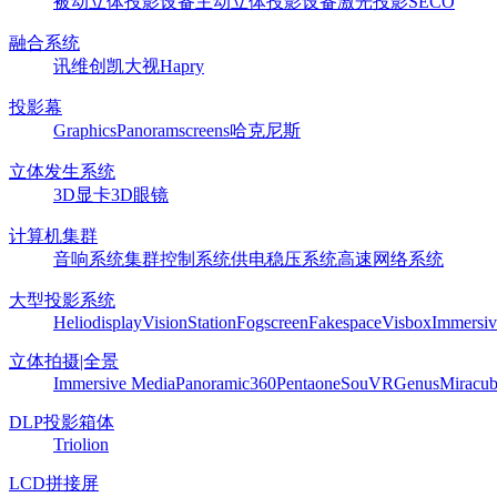
被动立体投影设备
主动立体投影设备
激光投影
SECO
融合系统
讯维
创凯
大视
Hapry
投影幕
Graphics
Panoram
screens
哈克尼斯
立体发生系统
3D显卡
3D眼镜
计算机集群
音响系统
集群控制系统
供电稳压系统
高速网络系统
大型投影系统
Heliodisplay
VisionStation
Fogscreen
Fakespace
Visbox
Immersiv
立体拍摄|全景
Immersive Media
Panoramic360
Pentaone
SouVR
Genus
Miracu
DLP投影箱体
Triolion
LCD拼接屏