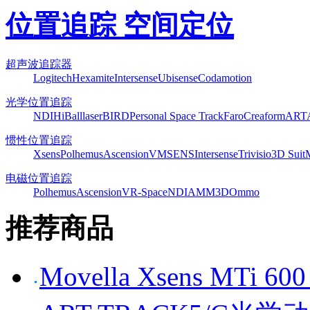
位置追踪 空间定位
超声波追踪器
Logitech
Hexamite
Intersense
Ubisense
Codamotion
光学位置追踪
NDI
HiBall
laserBIRD
Personal Space Track
Faro
Creaform
ART
惯性位置追踪
Xsens
Polhemus
Ascension
VMSENS
Intersense
Trivisio
3D Suit
电磁位置追踪
Polhemus
Ascension
VR-Space
NDI
AMM3D
Ommo
推荐商品
Movella Xsens MT