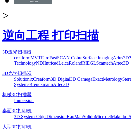
>
逆向工程 打印扫描
3D激光扫描器
creaform
MVT
Faro
FastSCAN Cobra
Surface Imaging
Arius3D
Technology
NDI
Intricad
Leica
Roland
RIEGL
Scantech
Artec3D
3D光学扫描器
Solutionix
Creaform
3D Digital
3D Camega
ExactMetrology
Ster
Systems
Breuckmann
Artec3D
机械3D扫描器
Immersion
桌面3D打印机
3D Systems
Objet
Dimension
RapMan
Solido
MicroJet
Makerbot
S
大型3D打印机