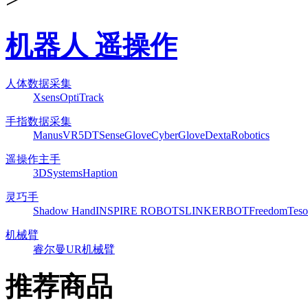
机器人 遥操作
人体数据采集
Xsens
OptiTrack
手指数据采集
ManusVR
5DT
SenseGlove
CyberGlove
DextaRobotics
遥操作主手
3DSystems
Haption
灵巧手
Shadow Hand
INSPIRE ROBOTS
LINKERBOT
Freedom
Teso
机械臂
睿尔曼
UR机械臂
推荐商品