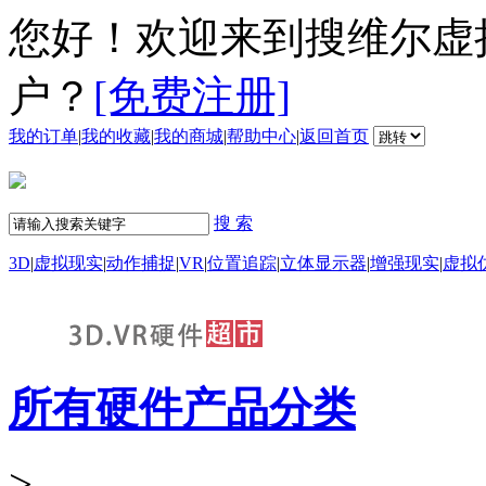
您好！欢迎来到搜维尔虚
户？
[免费注册]
我的订单
|
我的收藏
|
我的商城
|
帮助中心
|
返回首页
搜 索
3D
|
虚拟现实
|
动作捕捉
|
VR
|
位置追踪
|
立体显示器
|
增强现实
|
虚拟
所有硬件产品分类
>