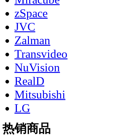
zSpace
JVC
Zalman
Transvideo
NuVision
RealD
Mitsubishi
LG
热销商品