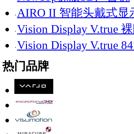
AIRO II 智能头戴式
Vision Display V.tr
Vision Display V.t
热门品牌