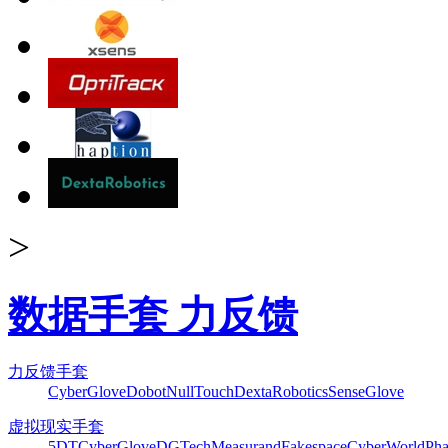
>
数据手套 力反馈
力反馈手套
CyberGlove
Dobot
NullTouch
DextaRobotics
SenseGlove
虚拟现实手套
5DT
CyberGlove
DGTech
Measurand
Fakespace
CyberWorld
Pha