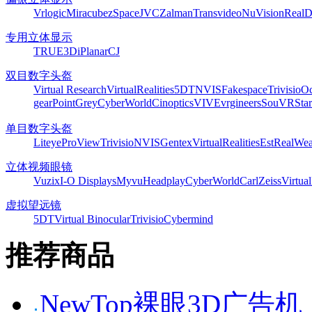
Vrlogic
Miracube
zSpace
JVC
Zalman
Transvideo
NuVision
Real
专用立体显示
TRUE3Di
Planar
CJ
双目数字头盔
Virtual Research
VirtualRealities
5DT
NVIS
Fakespace
Trivisio
Oc
gear
PointGrey
CyberWorld
Cinoptics
VIVE
vrgineers
SouVR
Sta
单目数字头盔
Liteye
ProView
Trivisio
NVIS
Gentex
VirtualRealities
Est
RealWea
立体视频眼镜
Vuzix
I-O Displays
Myvu
Headplay
CyberWorld
CarlZeiss
Virtual
虚拟望远镜
5DT
Virtual Binocular
Trivisio
Cybermind
推荐商品
NewTop裸眼3D广告机