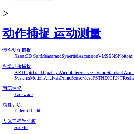
>
动作捕捉 运动测量
惯性动作捕捉
Xsens
3D Suit
Measurand
Synertial
Ascension
VMSENS
Noitom
光学动作捕捉
ART
OptiTrack
Qualisys
Vicon
InterSense
XDprod
Standard
Worl
Systems
MotionAnalysis
PrimeSense
Mesa
PST
NDI
CRNT
Reali
面部捕捉
Faceware
康复训练
Euleria Health
人体工程学分析
scalefit