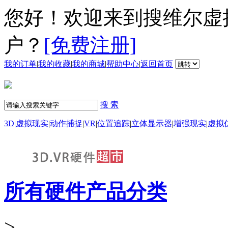
您好！欢迎来到搜维尔虚
户？
[免费注册]
我的订单
|
我的收藏
|
我的商城
|
帮助中心
|
返回首页
搜 索
3D
|
虚拟现实
|
动作捕捉
|
VR
|
位置追踪
|
立体显示器
|
增强现实
|
虚拟
所有硬件产品分类
>