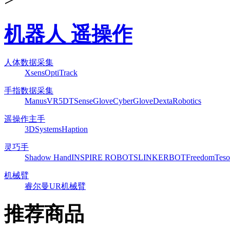
机器人 遥操作
人体数据采集
Xsens
OptiTrack
手指数据采集
ManusVR
5DT
SenseGlove
CyberGlove
DextaRobotics
遥操作主手
3DSystems
Haption
灵巧手
Shadow Hand
INSPIRE ROBOTS
LINKERBOT
Freedom
Teso
机械臂
睿尔曼
UR机械臂
推荐商品