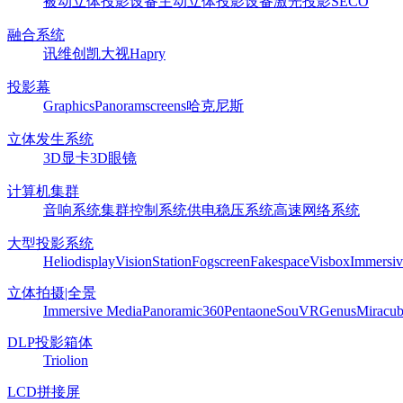
被动立体投影设备
主动立体投影设备
激光投影
SECO
融合系统
讯维
创凯
大视
Hapry
投影幕
Graphics
Panoram
screens
哈克尼斯
立体发生系统
3D显卡
3D眼镜
计算机集群
音响系统
集群控制系统
供电稳压系统
高速网络系统
大型投影系统
Heliodisplay
VisionStation
Fogscreen
Fakespace
Visbox
Immersiv
立体拍摄|全景
Immersive Media
Panoramic360
Pentaone
SouVR
Genus
Miracu
DLP投影箱体
Triolion
LCD拼接屏