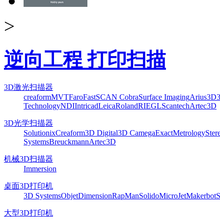
>
逆向工程 打印扫描
3D激光扫描器
creaform
MVT
Faro
FastSCAN Cobra
Surface Imaging
Arius3D
Technology
NDI
Intricad
Leica
Roland
RIEGL
Scantech
Artec3D
3D光学扫描器
Solutionix
Creaform
3D Digital
3D Camega
ExactMetrology
Ster
Systems
Breuckmann
Artec3D
机械3D扫描器
Immersion
桌面3D打印机
3D Systems
Objet
Dimension
RapMan
Solido
MicroJet
Makerbot
S
大型3D打印机