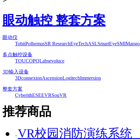
眼动触控 整套方案
眼动仪
Tobii
Polhemus
SR Research
EyeTech
ASL
SmartEye
SMI
Mango
多点触控设备
TOUCO
PQLabs
evoluce
3D输入设备
3Dconnexion
Ascension
Logitech
Immersion
整套方案
Cyberith
ESEEVR
SouVR
推荐商品
VR校园消防演练系统