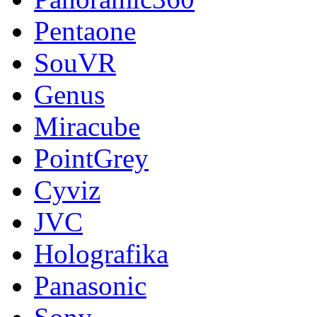
Pentaone
SouVR
Genus
Miracube
PointGrey
Cyviz
JVC
Holografika
Panasonic