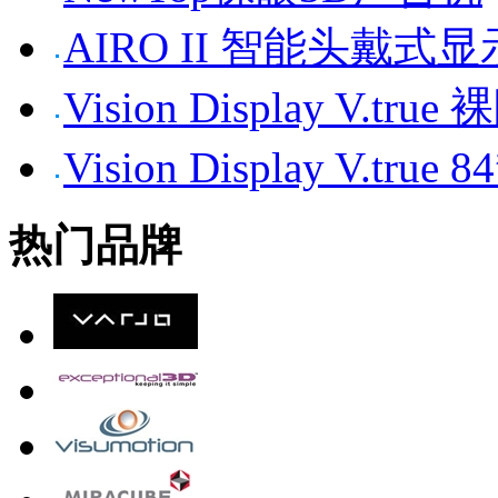
AIRO II 智能头戴式
Vision Display V.tr
Vision Display V.t
热门品牌