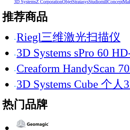
3D Systems
Z Corporation
Objet
Stratasys
Studiomill
Concept
Mak
推荐商品
Riegl三维激光扫描仪
3D Systems sPro 6
Creaform HandySc
3D Systems Cube 
热门品牌