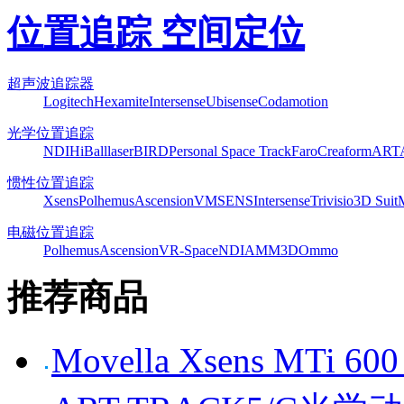
位置追踪 空间定位
超声波追踪器
Logitech
Hexamite
Intersense
Ubisense
Codamotion
光学位置追踪
NDI
HiBall
laserBIRD
Personal Space Track
Faro
Creaform
ART
惯性位置追踪
Xsens
Polhemus
Ascension
VMSENS
Intersense
Trivisio
3D Suit
电磁位置追踪
Polhemus
Ascension
VR-Space
NDI
AMM3D
Ommo
推荐商品
Movella Xsens MT