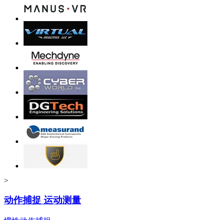
>
动作捕捉 运动测量