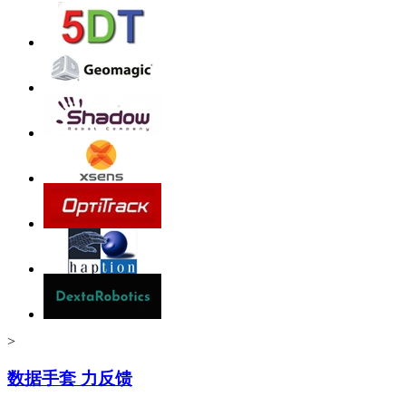
>
数据手套 力反馈