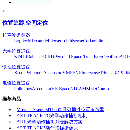
>
位置追踪 空间定位
超声波追踪器
Logitech
Hexamite
Intersense
Ubisense
Codamotion
光学位置追踪
NDI
HiBall
laserBIRD
Personal Space Track
Faro
Creaform
ART
惯性位置追踪
Xsens
Polhemus
Ascension
VMSENS
Intersense
Trivisio
3D Suit
电磁位置追踪
Polhemus
Ascension
VR-Space
NDI
AMM3D
Ommo
推荐商品
Movella Xsens MTi 600 系列惯性位置追踪器
ART TRACK5/C光学动作捕捉相机
ART 光学动作捕捉系统解决方案
ART TRACK5动作捕捉摄像头