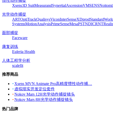
惯性动作捕捉
Xsens
3D Suit
Measurand
Synertial
Ascension
VMSENS
Noitom
光学动作捕捉
ART
OptiTrack
Qualisys
Vicon
InterSense
XDprod
Standard
Worl
Systems
MotionAnalysis
PrimeSense
Mesa
PST
NDI
CRNT
Reali
面部捕捉
Faceware
康复训练
Euleria Health
人体工程学分析
scalefit
推荐商品
Xsens MVN Animate Pro高精度惯性动作捕…
虚拟现实开发定位套件
Nokov Mars 12H光学动作捕捉镜头
Nokov Mars 8H光学动作捕捉镜头
热门品牌