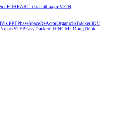
iSen
FOHEART
Teslasuit
huayrd
VEIN
dViz PPT
PhaseSpace
ReActor
Organic
IoTracker
3DV
s
Nokov
STEP
EasyTracker
CHINGMU
DongThink