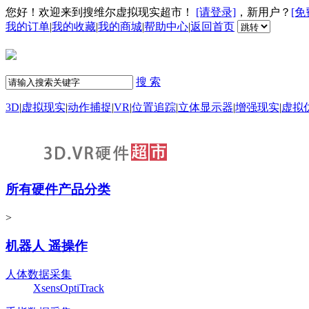
您好！欢迎来到搜维尔虚拟现实超市！
[请登录]
，新用户？
[免
我的订单
|
我的收藏
|
我的商城
|
帮助中心
|
返回首页
搜 索
3D
|
虚拟现实
|
动作捕捉
|
VR
|
位置追踪
|
立体显示器
|
增强现实
|
虚拟
所有硬件产品分类
>
机器人 遥操作
人体数据采集
Xsens
OptiTrack