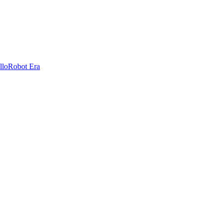
llo
Robot Era