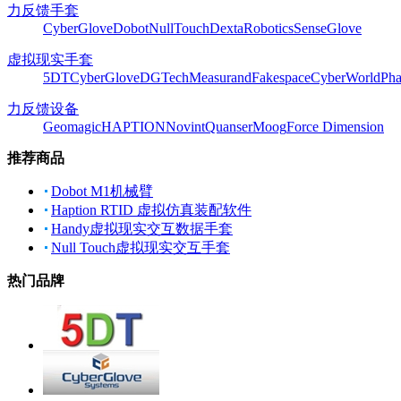
力反馈手套
CyberGlove
Dobot
NullTouch
DextaRobotics
SenseGlove
虚拟现实手套
5DT
CyberGlove
DGTech
Measurand
Fakespace
CyberWorld
Pha
力反馈设备
Geomagic
HAPTION
Novint
Quanser
Moog
Force Dimension
推荐商品
Dobot M1机械臂
Haption RTID 虚拟仿真装配软件
Handy虚拟现实交互数据手套
Null Touch虚拟现实交互手套
热门品牌