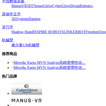
手指数据采集
ManusVR
5DT
SenseGlove
CyberGlove
DextaRobotics
遥操作主手
3DSystems
Haption
灵巧手
Shadow Hand
INSPIRE ROBOTS
LINKERBOT
Freedom
Teso
机械臂
睿尔曼
UR机械臂
推荐商品
Movella Xsens MVN Analyze高精度惯性动…
Movella Xsens MVN Analyze高精度惯性动…
热门品牌