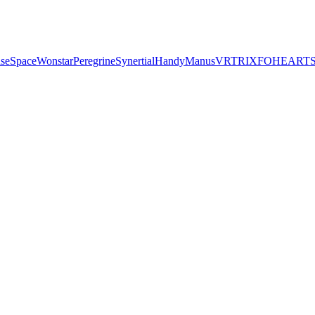
seSpace
Wonstar
Peregrine
Synertial
Handy
Manus
VRTRIX
FOHEART
S