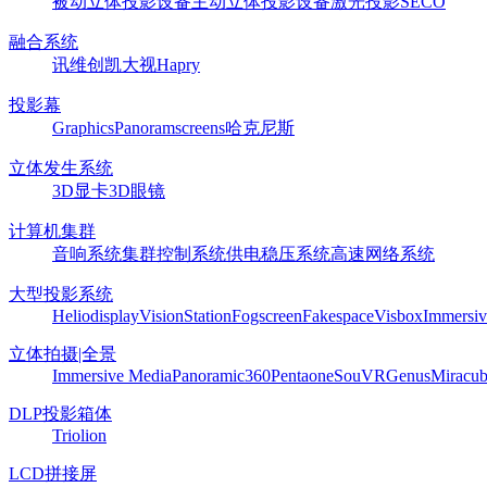
被动立体投影设备
主动立体投影设备
激光投影
SECO
融合系统
讯维
创凯
大视
Hapry
投影幕
Graphics
Panoram
screens
哈克尼斯
立体发生系统
3D显卡
3D眼镜
计算机集群
音响系统
集群控制系统
供电稳压系统
高速网络系统
大型投影系统
Heliodisplay
VisionStation
Fogscreen
Fakespace
Visbox
Immersiv
立体拍摄|全景
Immersive Media
Panoramic360
Pentaone
SouVR
Genus
Miracu
DLP投影箱体
Triolion
LCD拼接屏