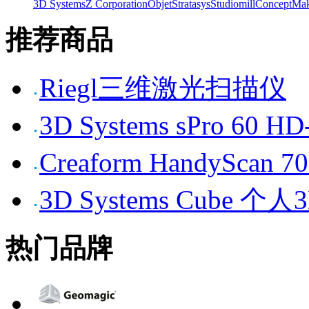
3D Systems
Z Corporation
Objet
Stratasys
Studiomill
Concept
Mak
推荐商品
Riegl三维激光扫描仪
3D Systems sPro 6
Creaform HandySc
3D Systems Cube 
热门品牌