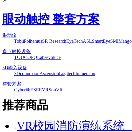
眼动触控 整套方案
眼动仪
Tobii
Polhemus
SR Research
EyeTech
ASL
SmartEye
SMI
Mango
多点触控设备
TOUCO
PQLabs
evoluce
3D输入设备
3Dconnexion
Ascension
Logitech
Immersion
整套方案
Cyberith
ESEEVR
SouVR
推荐商品
VR校园消防演练系统