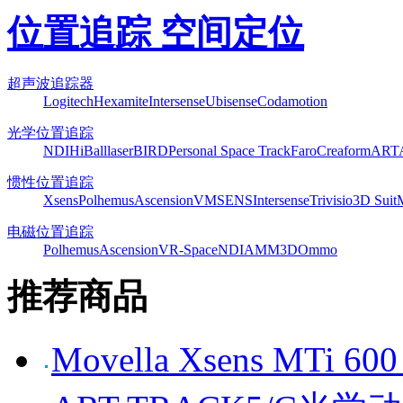
位置追踪 空间定位
超声波追踪器
Logitech
Hexamite
Intersense
Ubisense
Codamotion
光学位置追踪
NDI
HiBall
laserBIRD
Personal Space Track
Faro
Creaform
ART
惯性位置追踪
Xsens
Polhemus
Ascension
VMSENS
Intersense
Trivisio
3D Suit
电磁位置追踪
Polhemus
Ascension
VR-Space
NDI
AMM3D
Ommo
推荐商品
Movella Xsens MT