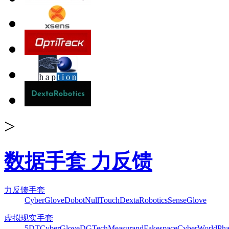
>
数据手套 力反馈
力反馈手套
CyberGlove
Dobot
NullTouch
DextaRobotics
SenseGlove
虚拟现实手套
5DT
CyberGlove
DGTech
Measurand
Fakespace
CyberWorld
Pha