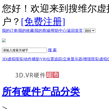
您好！欢迎来到搜维尔虚
户？
[免费注册]
我的订单
|
我的收藏
|
我的商城
|
帮助中心
|
返回首页
搜 索
3D
|
虚拟现实
|
动作捕捉
|
VR
|
位置追踪
|
立体显示器
|
增强现实
|
虚拟
所有硬件产品分类
>