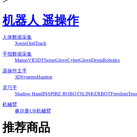
机器人 遥操作
人体数据采集
Xsens
OptiTrack
手指数据采集
ManusVR
5DT
SenseGlove
CyberGlove
DextaRobotics
遥操作主手
3DSystems
Haption
灵巧手
Shadow Hand
INSPIRE ROBOTS
LINKERBOT
Freedom
Teso
机械臂
睿尔曼
UR机械臂
推荐商品