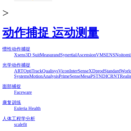
>
动作捕捉 运动测量
惯性动作捕捉
Xsens
3D Suit
Measurand
Synertial
Ascension
VMSENS
Noitom
光学动作捕捉
ART
OptiTrack
Qualisys
Vicon
InterSense
XDprod
Standard
Worl
Systems
MotionAnalysis
PrimeSense
Mesa
PST
NDI
CRNT
Reali
面部捕捉
Faceware
康复训练
Euleria Health
人体工程学分析
scalefit