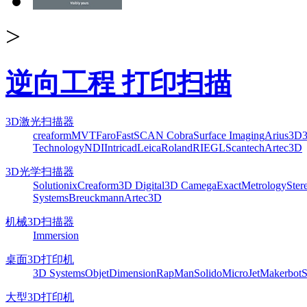
>
逆向工程 打印扫描
3D激光扫描器
creaform
MVT
Faro
FastSCAN Cobra
Surface Imaging
Arius3D
Technology
NDI
Intricad
Leica
Roland
RIEGL
Scantech
Artec3D
3D光学扫描器
Solutionix
Creaform
3D Digital
3D Camega
ExactMetrology
Ster
Systems
Breuckmann
Artec3D
机械3D扫描器
Immersion
桌面3D打印机
3D Systems
Objet
Dimension
RapMan
Solido
MicroJet
Makerbot
S
大型3D打印机