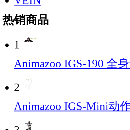
VEIN
热销商品
1
Animazoo IGS-19
2
Animazoo IGS-Min
3