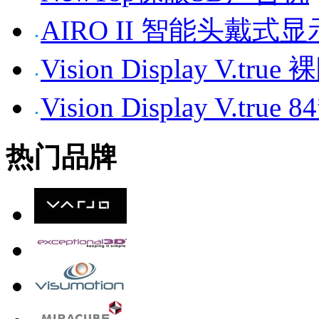
AIRO II 智能头戴式
Vision Display V.tr
Vision Display V.t
热门品牌