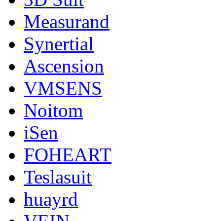
Measurand
Synertial
Ascension
VMSENS
Noitom
iSen
FOHEART
Teslasuit
huayrd