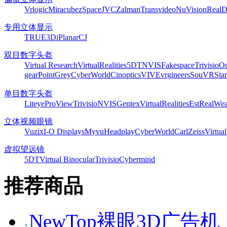
Vrlogic
Miracube
zSpace
JVC
Zalman
Transvideo
NuVision
Real
专用立体显示
TRUE3Di
Planar
CJ
双目数字头盔
Virtual Research
VirtualRealities
5DT
NVIS
Fakespace
Trivisio
Oc
gear
PointGrey
CyberWorld
Cinoptics
VIVE
vrgineers
SouVR
Sta
单目数字头盔
Liteye
ProView
Trivisio
NVIS
Gentex
VirtualRealities
Est
RealWea
立体视频眼镜
Vuzix
I-O Displays
Myvu
Headplay
CyberWorld
CarlZeiss
Virtual
虚拟望远镜
5DT
Virtual Binocular
Trivisio
Cybermind
推荐商品
NewTop裸眼3D广告机