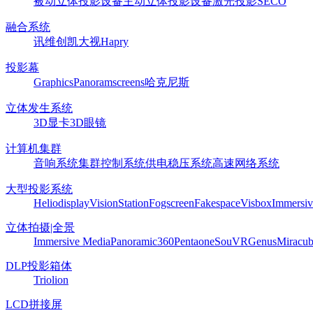
被动立体投影设备
主动立体投影设备
激光投影
SECO
融合系统
讯维
创凯
大视
Hapry
投影幕
Graphics
Panoram
screens
哈克尼斯
立体发生系统
3D显卡
3D眼镜
计算机集群
音响系统
集群控制系统
供电稳压系统
高速网络系统
大型投影系统
Heliodisplay
VisionStation
Fogscreen
Fakespace
Visbox
Immersiv
立体拍摄|全景
Immersive Media
Panoramic360
Pentaone
SouVR
Genus
Miracu
DLP投影箱体
Triolion
LCD拼接屏