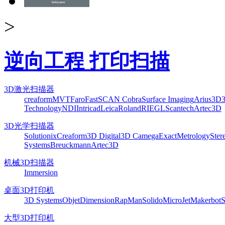
>
逆向工程 打印扫描
3D激光扫描器
creaform
MVT
Faro
FastSCAN Cobra
Surface Imaging
Arius3D
Technology
NDI
Intricad
Leica
Roland
RIEGL
Scantech
Artec3D
3D光学扫描器
Solutionix
Creaform
3D Digital
3D Camega
ExactMetrology
Ster
Systems
Breuckmann
Artec3D
机械3D扫描器
Immersion
桌面3D打印机
3D Systems
Objet
Dimension
RapMan
Solido
MicroJet
Makerbot
S
大型3D打印机