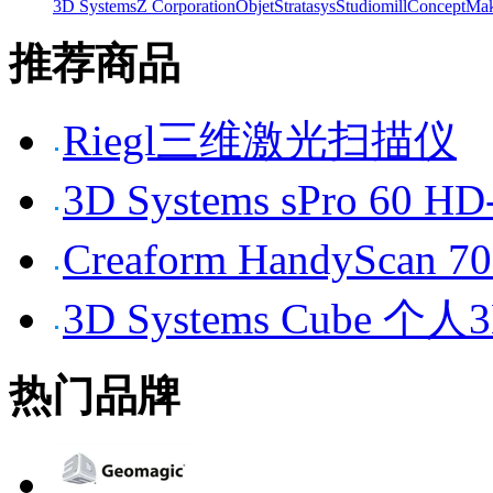
3D Systems
Z Corporation
Objet
Stratasys
Studiomill
Concept
Mak
推荐商品
Riegl三维激光扫描仪
3D Systems sPro 6
Creaform HandySc
3D Systems Cube 
热门品牌