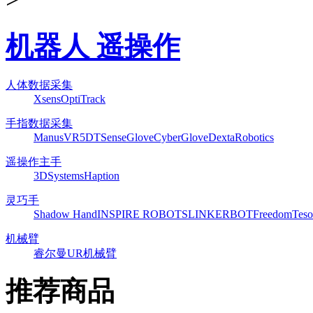
机器人 遥操作
人体数据采集
Xsens
OptiTrack
手指数据采集
ManusVR
5DT
SenseGlove
CyberGlove
DextaRobotics
遥操作主手
3DSystems
Haption
灵巧手
Shadow Hand
INSPIRE ROBOTS
LINKERBOT
Freedom
Teso
机械臂
睿尔曼
UR机械臂
推荐商品