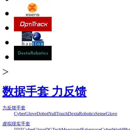
>
数据手套 力反馈
力反馈手套
CyberGlove
Dobot
NullTouch
DextaRobotics
SenseGlove
虚拟现实手套
5DT
CyberGlove
DGTech
Measurand
Fakespace
CyberWorld
Pha