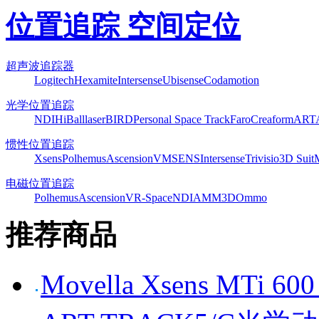
位置追踪 空间定位
超声波追踪器
Logitech
Hexamite
Intersense
Ubisense
Codamotion
光学位置追踪
NDI
HiBall
laserBIRD
Personal Space Track
Faro
Creaform
ART
惯性位置追踪
Xsens
Polhemus
Ascension
VMSENS
Intersense
Trivisio
3D Suit
电磁位置追踪
Polhemus
Ascension
VR-Space
NDI
AMM3D
Ommo
推荐商品
Movella Xsens MT