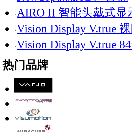
AIRO II 智能头戴式
Vision Display V.tr
Vision Display V.t
热门品牌