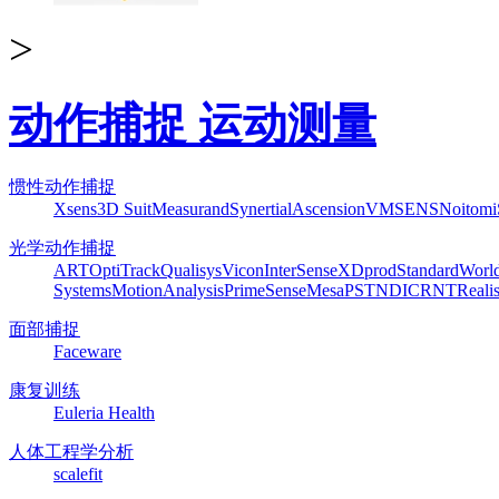
>
动作捕捉 运动测量
惯性动作捕捉
Xsens
3D Suit
Measurand
Synertial
Ascension
VMSENS
Noitom
光学动作捕捉
ART
OptiTrack
Qualisys
Vicon
InterSense
XDprod
Standard
Worl
Systems
MotionAnalysis
PrimeSense
Mesa
PST
NDI
CRNT
Reali
面部捕捉
Faceware
康复训练
Euleria Health
人体工程学分析
scalefit