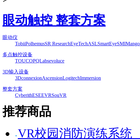
眼动触控 整套方案
眼动仪
Tobii
Polhemus
SR Research
EyeTech
ASL
SmartEye
SMI
Mango
多点触控设备
TOUCO
PQLabs
evoluce
3D输入设备
3Dconnexion
Ascension
Logitech
Immersion
整套方案
Cyberith
ESEEVR
SouVR
推荐商品
VR校园消防演练系统