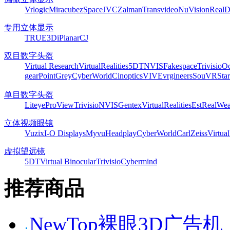
Vrlogic
Miracube
zSpace
JVC
Zalman
Transvideo
NuVision
Real
专用立体显示
TRUE3Di
Planar
CJ
双目数字头盔
Virtual Research
VirtualRealities
5DT
NVIS
Fakespace
Trivisio
Oc
gear
PointGrey
CyberWorld
Cinoptics
VIVE
vrgineers
SouVR
Sta
单目数字头盔
Liteye
ProView
Trivisio
NVIS
Gentex
VirtualRealities
Est
RealWea
立体视频眼镜
Vuzix
I-O Displays
Myvu
Headplay
CyberWorld
CarlZeiss
Virtual
虚拟望远镜
5DT
Virtual Binocular
Trivisio
Cybermind
推荐商品
NewTop裸眼3D广告机