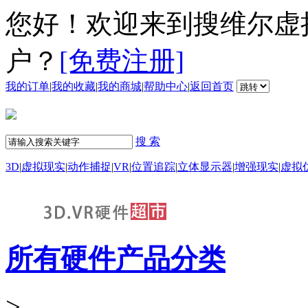
您好！欢迎来到搜维尔虚
户？
[免费注册]
我的订单
|
我的收藏
|
我的商城
|
帮助中心
|
返回首页
搜 索
3D
|
虚拟现实
|
动作捕捉
|
VR
|
位置追踪
|
立体显示器
|
增强现实
|
虚拟
所有硬件产品分类
>