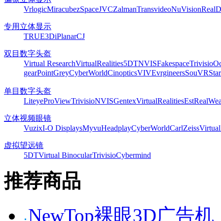
Vrlogic
Miracube
zSpace
JVC
Zalman
Transvideo
NuVision
Real
专用立体显示
TRUE3Di
Planar
CJ
双目数字头盔
Virtual Research
VirtualRealities
5DT
NVIS
Fakespace
Trivisio
Oc
gear
PointGrey
CyberWorld
Cinoptics
VIVE
vrgineers
SouVR
Sta
单目数字头盔
Liteye
ProView
Trivisio
NVIS
Gentex
VirtualRealities
Est
RealWea
立体视频眼镜
Vuzix
I-O Displays
Myvu
Headplay
CyberWorld
CarlZeiss
Virtual
虚拟望远镜
5DT
Virtual Binocular
Trivisio
Cybermind
推荐商品
NewTop裸眼3D广告机