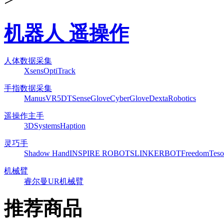
机器人 遥操作
人体数据采集
Xsens
OptiTrack
手指数据采集
ManusVR
5DT
SenseGlove
CyberGlove
DextaRobotics
遥操作主手
3DSystems
Haption
灵巧手
Shadow Hand
INSPIRE ROBOTS
LINKERBOT
Freedom
Teso
机械臂
睿尔曼
UR机械臂
推荐商品