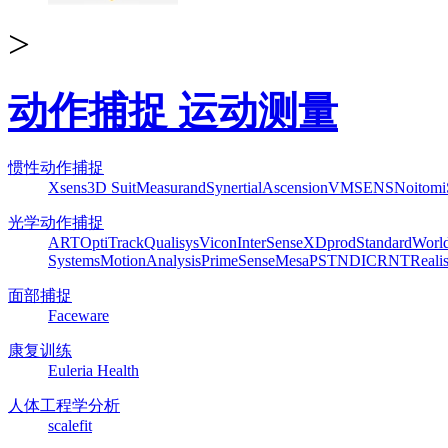
>
动作捕捉 运动测量
惯性动作捕捉
Xsens
3D Suit
Measurand
Synertial
Ascension
VMSENS
Noitom
光学动作捕捉
ART
OptiTrack
Qualisys
Vicon
InterSense
XDprod
Standard
Worl
Systems
MotionAnalysis
PrimeSense
Mesa
PST
NDI
CRNT
Reali
面部捕捉
Faceware
康复训练
Euleria Health
人体工程学分析
scalefit