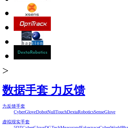
>
数据手套 力反馈
力反馈手套
CyberGlove
Dobot
NullTouch
DextaRobotics
SenseGlove
虚拟现实手套
5DT
CyberGlove
DGTech
Measurand
Fakespace
CyberWorld
Pha