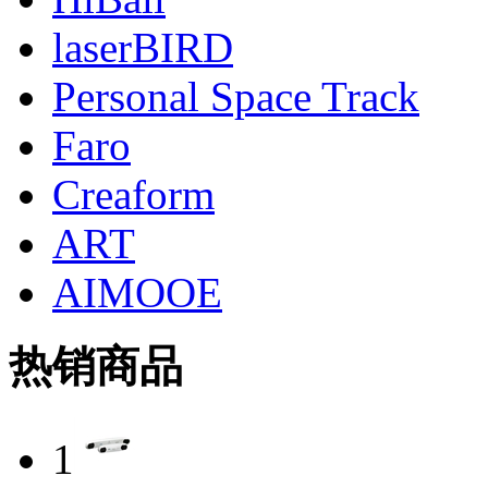
laserBIRD
Personal Space Track
Faro
Creaform
ART
AIMOOE
热销商品
1