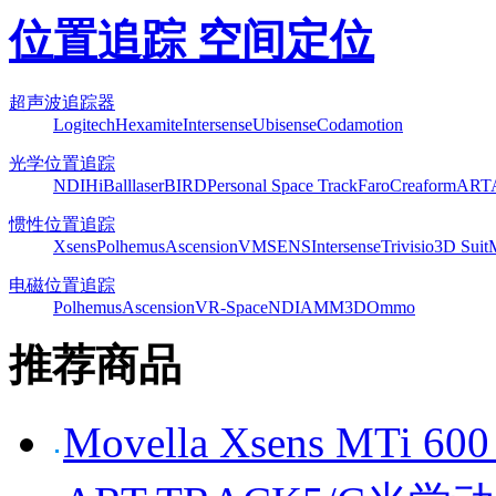
位置追踪 空间定位
超声波追踪器
Logitech
Hexamite
Intersense
Ubisense
Codamotion
光学位置追踪
NDI
HiBall
laserBIRD
Personal Space Track
Faro
Creaform
ART
惯性位置追踪
Xsens
Polhemus
Ascension
VMSENS
Intersense
Trivisio
3D Suit
电磁位置追踪
Polhemus
Ascension
VR-Space
NDI
AMM3D
Ommo
推荐商品
Movella Xsens MT