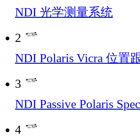
NDI 光学测量系统
2
NDI Polaris Vicra 
3
NDI Passive Polaris
4