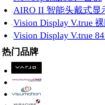
AIRO II 智能头戴式
Vision Display V.tr
Vision Display V.t
热门品牌