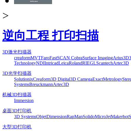
>
逆向工程 打印扫描
3D激光扫描器
creaform
MVT
Faro
FastSCAN Cobra
Surface Imaging
Arius3D
Technology
NDI
Intricad
Leica
Roland
RIEGL
Scantech
Artec3D
3D光学扫描器
Solutionix
Creaform
3D Digital
3D Camega
ExactMetrology
Ster
Systems
Breuckmann
Artec3D
机械3D扫描器
Immersion
桌面3D打印机
3D Systems
Objet
Dimension
RapMan
Solido
MicroJet
Makerbot
S
大型3D打印机