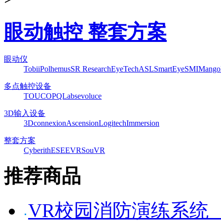
眼动触控 整套方案
眼动仪
Tobii
Polhemus
SR Research
EyeTech
ASL
SmartEye
SMI
Mango
多点触控设备
TOUCO
PQLabs
evoluce
3D输入设备
3Dconnexion
Ascension
Logitech
Immersion
整套方案
Cyberith
ESEEVR
SouVR
推荐商品
VR校园消防演练系统