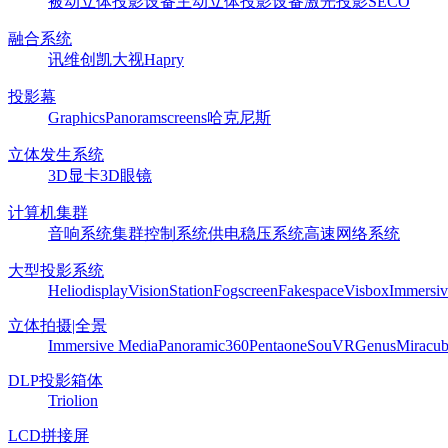
被动立体投影设备
主动立体投影设备
激光投影
SECO
融合系统
讯维
创凯
大视
Hapry
投影幕
Graphics
Panoram
screens
哈克尼斯
立体发生系统
3D显卡
3D眼镜
计算机集群
音响系统
集群控制系统
供电稳压系统
高速网络系统
大型投影系统
Heliodisplay
VisionStation
Fogscreen
Fakespace
Visbox
Immersiv
立体拍摄|全景
Immersive Media
Panoramic360
Pentaone
SouVR
Genus
Miracu
DLP投影箱体
Triolion
LCD拼接屏