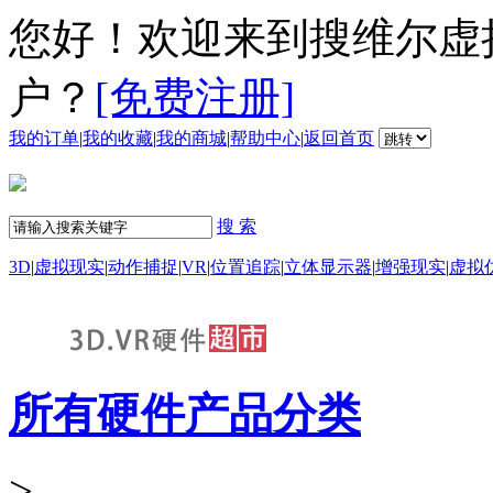
您好！欢迎来到搜维尔虚
户？
[免费注册]
我的订单
|
我的收藏
|
我的商城
|
帮助中心
|
返回首页
搜 索
3D
|
虚拟现实
|
动作捕捉
|
VR
|
位置追踪
|
立体显示器
|
增强现实
|
虚拟
所有硬件产品分类
>