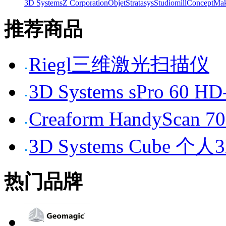
3D Systems
Z Corporation
Objet
Stratasys
Studiomill
Concept
Mak
推荐商品
Riegl三维激光扫描仪
3D Systems sPro 6
Creaform HandySc
3D Systems Cube 
热门品牌