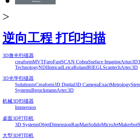
>
逆向工程 打印扫描
3D激光扫描器
creaform
MVT
Faro
FastSCAN Cobra
Surface Imaging
Arius3D
Technology
NDI
Intricad
Leica
Roland
RIEGL
Scantech
Artec3D
3D光学扫描器
Solutionix
Creaform
3D Digital
3D Camega
ExactMetrology
Ster
Systems
Breuckmann
Artec3D
机械3D扫描器
Immersion
桌面3D打印机
3D Systems
Objet
Dimension
RapMan
Solido
MicroJet
Makerbot
S
大型3D打印机