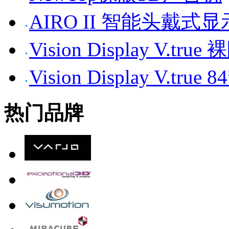
AIRO II 智能头戴式
Vision Display V.tr
Vision Display V.t
热门品牌