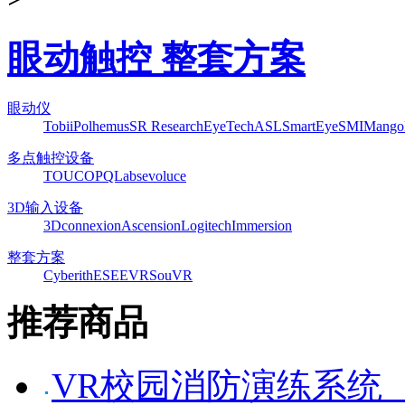
眼动触控 整套方案
眼动仪
Tobii
Polhemus
SR Research
EyeTech
ASL
SmartEye
SMI
Mango
多点触控设备
TOUCO
PQLabs
evoluce
3D输入设备
3Dconnexion
Ascension
Logitech
Immersion
整套方案
Cyberith
ESEEVR
SouVR
推荐商品
VR校园消防演练系统