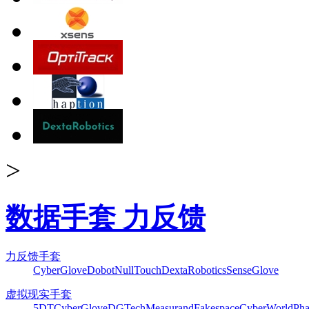
>
数据手套 力反馈
力反馈手套
CyberGlove
Dobot
NullTouch
DextaRobotics
SenseGlove
虚拟现实手套
5DT
CyberGlove
DGTech
Measurand
Fakespace
CyberWorld
Pha