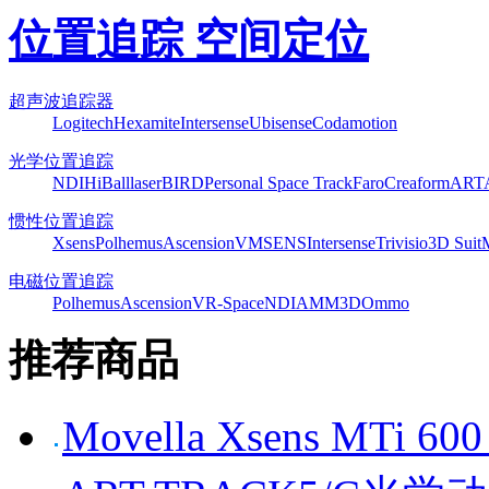
位置追踪 空间定位
超声波追踪器
Logitech
Hexamite
Intersense
Ubisense
Codamotion
光学位置追踪
NDI
HiBall
laserBIRD
Personal Space Track
Faro
Creaform
ART
惯性位置追踪
Xsens
Polhemus
Ascension
VMSENS
Intersense
Trivisio
3D Suit
电磁位置追踪
Polhemus
Ascension
VR-Space
NDI
AMM3D
Ommo
推荐商品
Movella Xsens MT