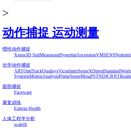
>
动作捕捉 运动测量
惯性动作捕捉
Xsens
3D Suit
Measurand
Synertial
Ascension
VMSENS
Noitom
光学动作捕捉
ART
OptiTrack
Qualisys
Vicon
InterSense
XDprod
Standard
Worl
Systems
MotionAnalysis
PrimeSense
Mesa
PST
NDI
CRNT
Reali
面部捕捉
Faceware
康复训练
Euleria Health
人体工程学分析
scalefit