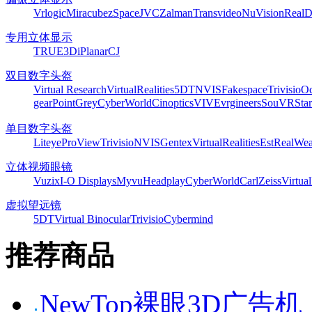
Vrlogic
Miracube
zSpace
JVC
Zalman
Transvideo
NuVision
Real
专用立体显示
TRUE3Di
Planar
CJ
双目数字头盔
Virtual Research
VirtualRealities
5DT
NVIS
Fakespace
Trivisio
Oc
gear
PointGrey
CyberWorld
Cinoptics
VIVE
vrgineers
SouVR
Sta
单目数字头盔
Liteye
ProView
Trivisio
NVIS
Gentex
VirtualRealities
Est
RealWea
立体视频眼镜
Vuzix
I-O Displays
Myvu
Headplay
CyberWorld
CarlZeiss
Virtual
虚拟望远镜
5DT
Virtual Binocular
Trivisio
Cybermind
推荐商品
NewTop裸眼3D广告机