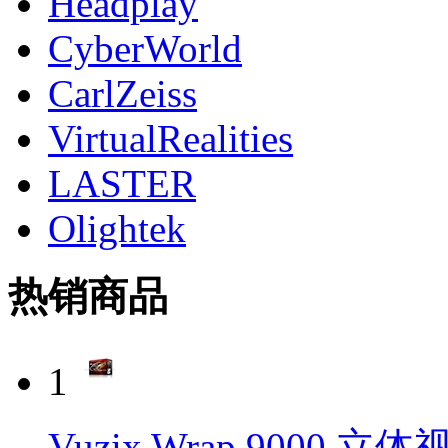
Headplay
CyberWorld
CarlZeiss
VirtualRealities
LASTER
Olightek
热销商品
1
Vuzix Wrap 9000 