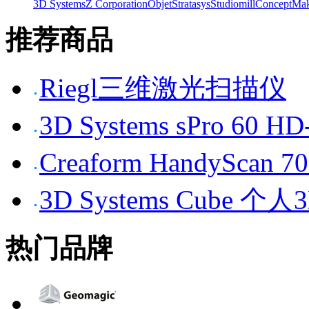
3D Systems
Z Corporation
Objet
Stratasys
Studiomill
Concept
Mak
推荐商品
Riegl三维激光扫描仪
3D Systems sPro 6
Creaform HandySc
3D Systems Cube 
热门品牌