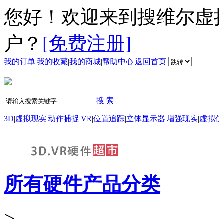
您好！欢迎来到搜维尔虚
户？
[免费注册]
我的订单
|
我的收藏
|
我的商城
|
帮助中心
|
返回首页
搜 索
3D
|
虚拟现实
|
动作捕捉
|
VR
|
位置追踪
|
立体显示器
|
增强现实
|
虚拟
所有硬件产品分类
>