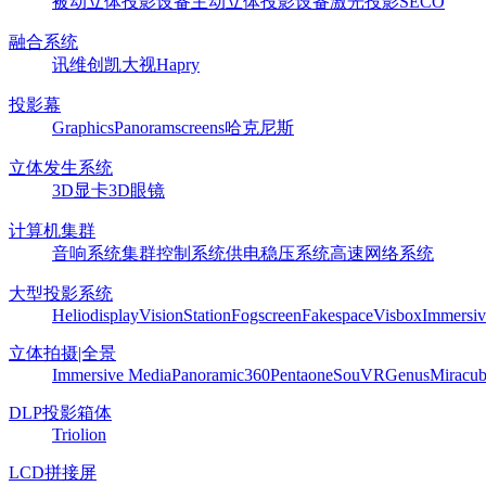
被动立体投影设备
主动立体投影设备
激光投影
SECO
融合系统
讯维
创凯
大视
Hapry
投影幕
Graphics
Panoram
screens
哈克尼斯
立体发生系统
3D显卡
3D眼镜
计算机集群
音响系统
集群控制系统
供电稳压系统
高速网络系统
大型投影系统
Heliodisplay
VisionStation
Fogscreen
Fakespace
Visbox
Immersiv
立体拍摄|全景
Immersive Media
Panoramic360
Pentaone
SouVR
Genus
Miracu
DLP投影箱体
Triolion
LCD拼接屏