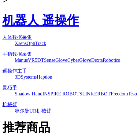
机器人 遥操作
人体数据采集
Xsens
OptiTrack
手指数据采集
ManusVR
5DT
SenseGlove
CyberGlove
DextaRobotics
遥操作主手
3DSystems
Haption
灵巧手
Shadow Hand
INSPIRE ROBOTS
LINKERBOT
Freedom
Teso
机械臂
睿尔曼
UR机械臂
推荐商品