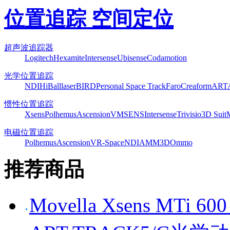
位置追踪 空间定位
超声波追踪器
Logitech
Hexamite
Intersense
Ubisense
Codamotion
光学位置追踪
NDI
HiBall
laserBIRD
Personal Space Track
Faro
Creaform
ART
惯性位置追踪
Xsens
Polhemus
Ascension
VMSENS
Intersense
Trivisio
3D Suit
电磁位置追踪
Polhemus
Ascension
VR-Space
NDI
AMM3D
Ommo
推荐商品
Movella Xsens MT