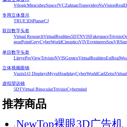
Vrlogic
Miracube
zSpace
JVC
Zalman
Transvideo
NuVision
Real
专用立体显示
TRUE3Di
Planar
CJ
双目数字头盔
Virtual Research
VirtualRealities
5DT
NVIS
Fakespace
Trivisio
Oc
gear
PointGrey
CyberWorld
Cinoptics
VIVE
vrgineers
SouVR
Sta
单目数字头盔
Liteye
ProView
Trivisio
NVIS
Gentex
VirtualRealities
Est
RealWea
立体视频眼镜
Vuzix
I-O Displays
Myvu
Headplay
CyberWorld
CarlZeiss
Virtual
虚拟望远镜
5DT
Virtual Binocular
Trivisio
Cybermind
推荐商品
NewTop裸眼3D广告机