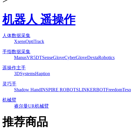
机器人 遥操作
人体数据采集
Xsens
OptiTrack
手指数据采集
ManusVR
5DT
SenseGlove
CyberGlove
DextaRobotics
遥操作主手
3DSystems
Haption
灵巧手
Shadow Hand
INSPIRE ROBOTS
LINKERBOT
Freedom
Teso
机械臂
睿尔曼
UR机械臂
推荐商品