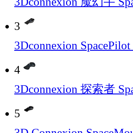
3Dconnexion 魔幻手 Sp
3
3Dconnexion SpacePil
4
3Dconnexion 探索者 Spa
5
3D Connexion Spac