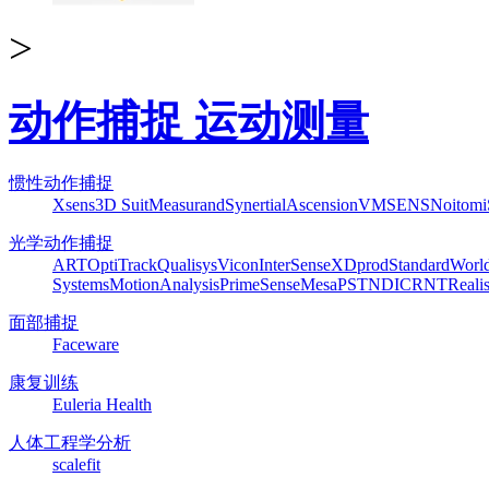
>
动作捕捉 运动测量
惯性动作捕捉
Xsens
3D Suit
Measurand
Synertial
Ascension
VMSENS
Noitom
光学动作捕捉
ART
OptiTrack
Qualisys
Vicon
InterSense
XDprod
Standard
Worl
Systems
MotionAnalysis
PrimeSense
Mesa
PST
NDI
CRNT
Reali
面部捕捉
Faceware
康复训练
Euleria Health
人体工程学分析
scalefit