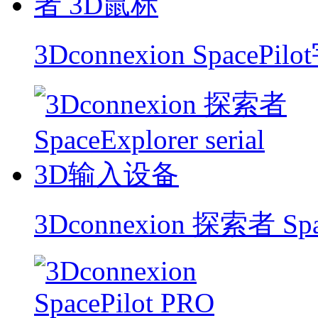
3Dconnexion SpaceP
3Dconnexion 探索者 Spa