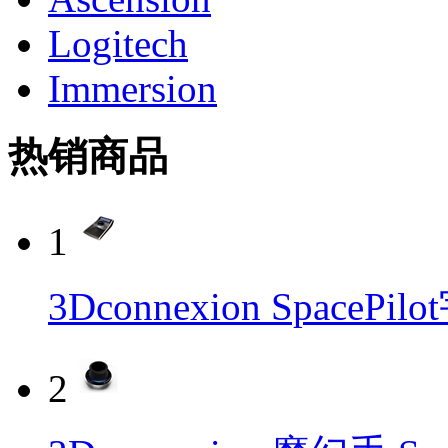
Logitech
Immersion
热销商品
1
3Dconnexion SpaceP
2