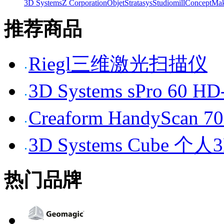
3D Systems
Z Corporation
Objet
Stratasys
Studiomill
Concept
Mak
推荐商品
Riegl三维激光扫描仪
3D Systems sPro 6
Creaform HandySc
3D Systems Cube 
热门品牌