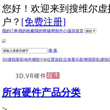
您好！欢迎来到搜维尔虚
户？
[免费注册]
我的订单
|
我的收藏
|
我的商城
|
帮助中心
|
返回首页
搜 索
3D
|
虚拟现实
|
动作捕捉
|
VR
|
位置追踪
|
立体显示器
|
增强现实
|
虚拟
所有硬件产品分类
>