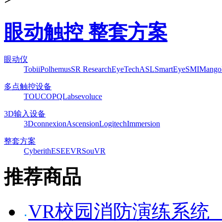
眼动触控 整套方案
眼动仪
Tobii
Polhemus
SR Research
EyeTech
ASL
SmartEye
SMI
Mango
多点触控设备
TOUCO
PQLabs
evoluce
3D输入设备
3Dconnexion
Ascension
Logitech
Immersion
整套方案
Cyberith
ESEEVR
SouVR
推荐商品
VR校园消防演练系统