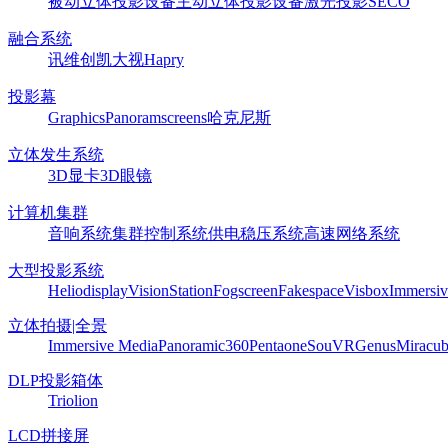
被动立体投影设备
主动立体投影设备
激光投影
SECO
融合系统
讯维
创凯
大视
Hapry
投影幕
Graphics
Panoram
screens
哈克尼斯
立体发生系统
3D显卡
3D眼镜
计算机集群
音响系统
集群控制系统
供电稳压系统
高速网络系统
大型投影系统
Heliodisplay
VisionStation
Fogscreen
Fakespace
Visbox
Immersiv
立体拍摄|全景
Immersive Media
Panoramic360
Pentaone
SouVR
Genus
Miracu
DLP投影箱体
Triolion
LCD拼接屏