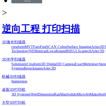
>
逆向工程 打印扫描
3D激光扫描器
creaform
MVT
Faro
FastSCAN Cobra
Surface Imaging
Arius3D
Technology
NDI
Intricad
Leica
Roland
RIEGL
Scantech
Artec3D
3D光学扫描器
Solutionix
Creaform
3D Digital
3D Camega
ExactMetrology
Ster
Systems
Breuckmann
Artec3D
机械3D扫描器
Immersion
桌面3D打印机
3D Systems
Objet
Dimension
RapMan
Solido
MicroJet
Makerbot
S
大型3D打印机