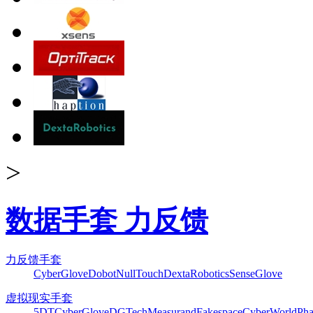
>
数据手套 力反馈
力反馈手套
CyberGlove
Dobot
NullTouch
DextaRobotics
SenseGlove
虚拟现实手套
5DT
CyberGlove
DGTech
Measurand
Fakespace
CyberWorld
Pha