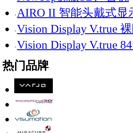
AIRO II 智能头戴式
Vision Display V.tr
Vision Display V.t
热门品牌