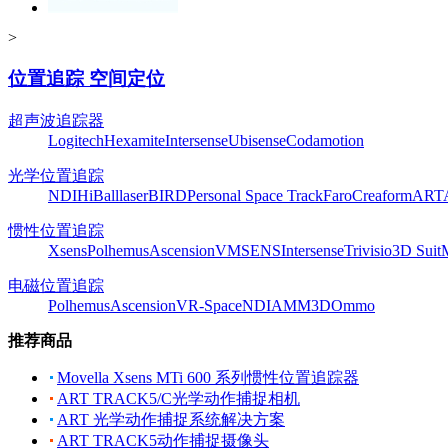
>
位置追踪 空间定位
超声波追踪器
Logitech
Hexamite
Intersense
Ubisense
Codamotion
光学位置追踪
NDI
HiBall
laserBIRD
Personal Space Track
Faro
Creaform
ART
惯性位置追踪
Xsens
Polhemus
Ascension
VMSENS
Intersense
Trivisio
3D Suit
电磁位置追踪
Polhemus
Ascension
VR-Space
NDI
AMM3D
Ommo
推荐商品
Movella Xsens MTi 600 系列惯性位置追踪器
ART TRACK5/C光学动作捕捉相机
ART 光学动作捕捉系统解决方案
ART TRACK5动作捕捉摄像头