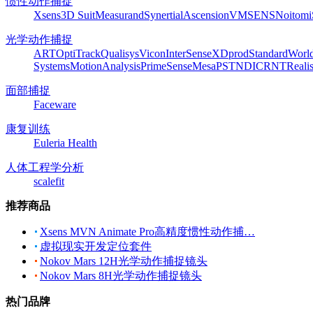
惯性动作捕捉
Xsens
3D Suit
Measurand
Synertial
Ascension
VMSENS
Noitom
光学动作捕捉
ART
OptiTrack
Qualisys
Vicon
InterSense
XDprod
Standard
Worl
Systems
MotionAnalysis
PrimeSense
Mesa
PST
NDI
CRNT
Reali
面部捕捉
Faceware
康复训练
Euleria Health
人体工程学分析
scalefit
推荐商品
Xsens MVN Animate Pro高精度惯性动作捕…
虚拟现实开发定位套件
Nokov Mars 12H光学动作捕捉镜头
Nokov Mars 8H光学动作捕捉镜头
热门品牌