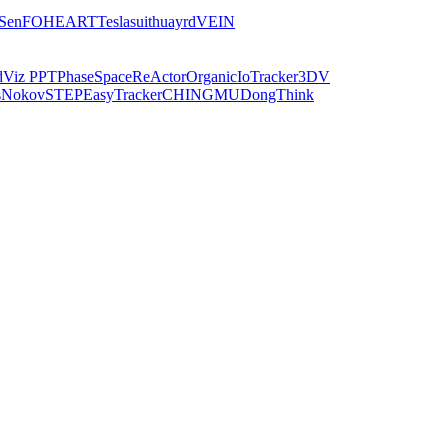
iSen
FOHEART
Teslasuit
huayrd
VEIN
dViz PPT
PhaseSpace
ReActor
Organic
IoTracker
3DV
s
Nokov
STEP
EasyTracker
CHINGMU
DongThink