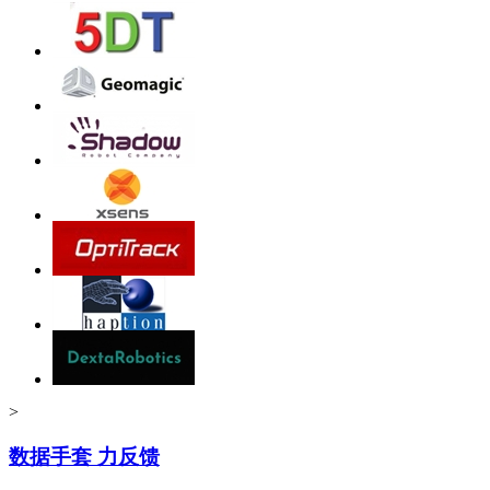
>
数据手套 力反馈