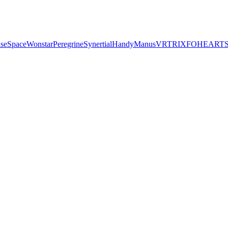
seSpace
Wonstar
Peregrine
Synertial
Handy
Manus
VRTRIX
FOHEART
S