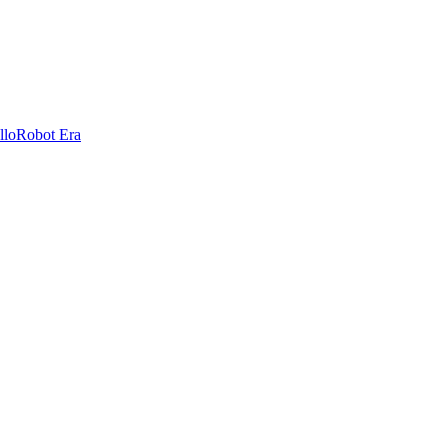
llo
Robot Era