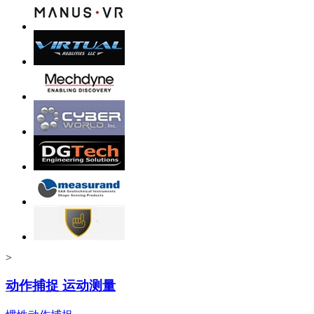
>
动作捕捉 运动测量