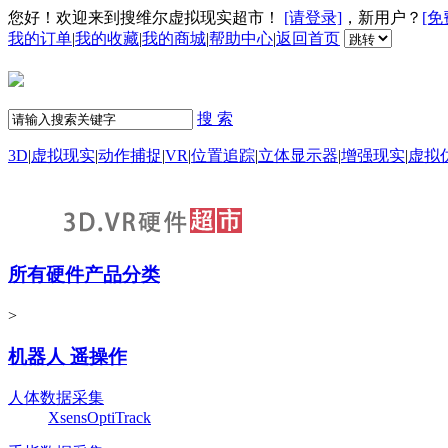
您好！欢迎来到搜维尔虚拟现实超市！
[请登录]
，新用户？
[免
我的订单
|
我的收藏
|
我的商城
|
帮助中心
|
返回首页
搜 索
3D
|
虚拟现实
|
动作捕捉
|
VR
|
位置追踪
|
立体显示器
|
增强现实
|
虚拟
所有硬件产品分类
>
机器人 遥操作
人体数据采集
Xsens
OptiTrack