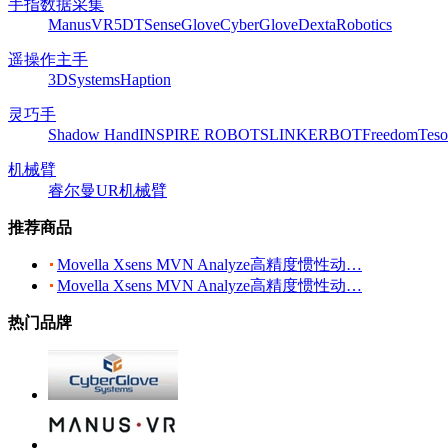
手指数据采集
ManusVR
5DT
SenseGlove
CyberGlove
DextaRobotics
遥操作主手
3DSystems
Haption
灵巧手
Shadow Hand
INSPIRE ROBOTS
LINKERBOT
Freedom
Teso
机械臂
睿尔曼
UR机械臂
推荐商品
Movella Xsens MVN Analyze高精度惯性动…
Movella Xsens MVN Analyze高精度惯性动…
热门品牌