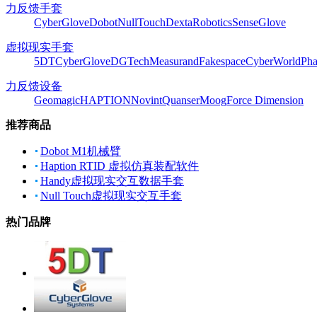
力反馈手套
CyberGlove
Dobot
NullTouch
DextaRobotics
SenseGlove
虚拟现实手套
5DT
CyberGlove
DGTech
Measurand
Fakespace
CyberWorld
Pha
力反馈设备
Geomagic
HAPTION
Novint
Quanser
Moog
Force Dimension
推荐商品
Dobot M1机械臂
Haption RTID 虚拟仿真装配软件
Handy虚拟现实交互数据手套
Null Touch虚拟现实交互手套
热门品牌