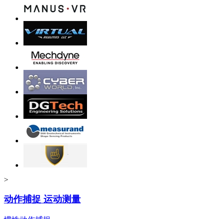
>
动作捕捉 运动测量