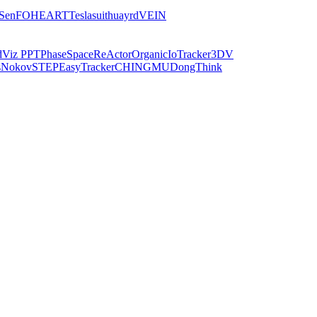
iSen
FOHEART
Teslasuit
huayrd
VEIN
dViz PPT
PhaseSpace
ReActor
Organic
IoTracker
3DV
s
Nokov
STEP
EasyTracker
CHINGMU
DongThink