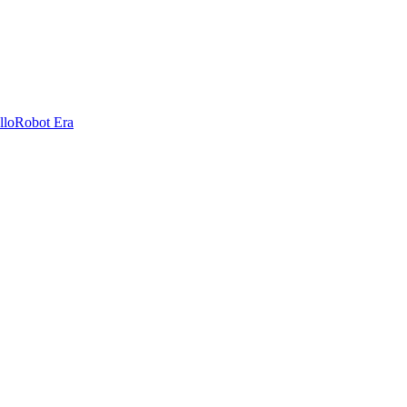
llo
Robot Era