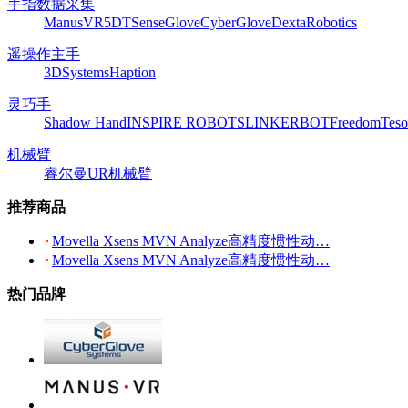
手指数据采集
ManusVR
5DT
SenseGlove
CyberGlove
DextaRobotics
遥操作主手
3DSystems
Haption
灵巧手
Shadow Hand
INSPIRE ROBOTS
LINKERBOT
Freedom
Teso
机械臂
睿尔曼
UR机械臂
推荐商品
Movella Xsens MVN Analyze高精度惯性动…
Movella Xsens MVN Analyze高精度惯性动…
热门品牌