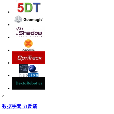
>
数据手套 力反馈