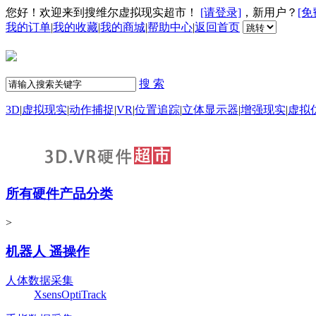
您好！欢迎来到搜维尔虚拟现实超市！
[请登录]
，新用户？
[免
我的订单
|
我的收藏
|
我的商城
|
帮助中心
|
返回首页
搜 索
3D
|
虚拟现实
|
动作捕捉
|
VR
|
位置追踪
|
立体显示器
|
增强现实
|
虚拟
所有硬件产品分类
>
机器人 遥操作
人体数据采集
Xsens
OptiTrack