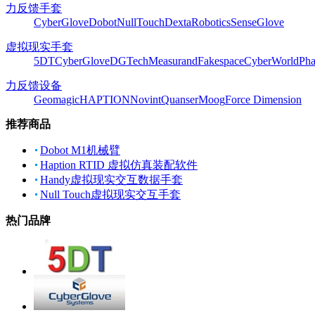
力反馈手套
CyberGlove
Dobot
NullTouch
DextaRobotics
SenseGlove
虚拟现实手套
5DT
CyberGlove
DGTech
Measurand
Fakespace
CyberWorld
Pha
力反馈设备
Geomagic
HAPTION
Novint
Quanser
Moog
Force Dimension
推荐商品
Dobot M1机械臂
Haption RTID 虚拟仿真装配软件
Handy虚拟现实交互数据手套
Null Touch虚拟现实交互手套
热门品牌