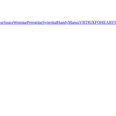
seSpace
Wonstar
Peregrine
Synertial
Handy
Manus
VRTRIX
FOHEART
S