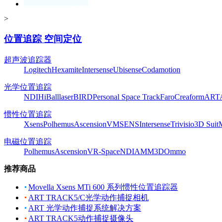
>
位置追踪 空间定位
超声波追踪器
Logitech
Hexamite
Intersense
Ubisense
Codamotion
光学位置追踪
NDI
HiBall
laserBIRD
Personal Space Track
Faro
Creaform
ART
惯性位置追踪
Xsens
Polhemus
Ascension
VMSENS
Intersense
Trivisio
3D Suit
电磁位置追踪
Polhemus
Ascension
VR-Space
NDI
AMM3D
Ommo
推荐商品
Movella Xsens MTi 600 系列惯性位置追踪器
ART TRACK5/C光学动作捕捉相机
ART 光学动作捕捉系统解决方案
ART TRACK5动作捕捉摄像头