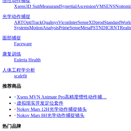
惯性动作捕捉
Xsens
3D Suit
Measurand
Synertial
Ascension
VMSENS
Noitom
光学动作捕捉
ART
OptiTrack
Qualisys
Vicon
InterSense
XDprod
Standard
Worl
Systems
MotionAnalysis
PrimeSense
Mesa
PST
NDI
CRNT
Reali
面部捕捉
Faceware
康复训练
Euleria Health
人体工程学分析
scalefit
推荐商品
Xsens MVN Animate Pro高精度惯性动作捕…
虚拟现实开发定位套件
Nokov Mars 12H光学动作捕捉镜头
Nokov Mars 8H光学动作捕捉镜头
热门品牌