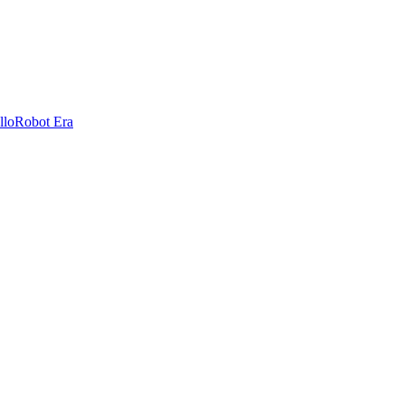
llo
Robot Era