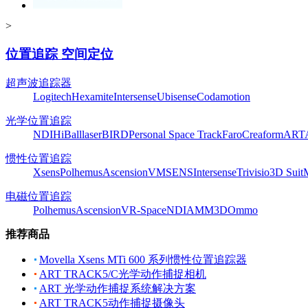
>
位置追踪 空间定位
超声波追踪器
Logitech
Hexamite
Intersense
Ubisense
Codamotion
光学位置追踪
NDI
HiBall
laserBIRD
Personal Space Track
Faro
Creaform
ART
惯性位置追踪
Xsens
Polhemus
Ascension
VMSENS
Intersense
Trivisio
3D Suit
电磁位置追踪
Polhemus
Ascension
VR-Space
NDI
AMM3D
Ommo
推荐商品
Movella Xsens MTi 600 系列惯性位置追踪器
ART TRACK5/C光学动作捕捉相机
ART 光学动作捕捉系统解决方案
ART TRACK5动作捕捉摄像头