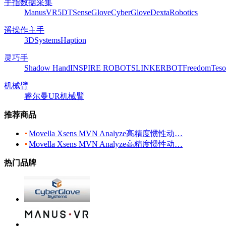
手指数据采集
ManusVR
5DT
SenseGlove
CyberGlove
DextaRobotics
遥操作主手
3DSystems
Haption
灵巧手
Shadow Hand
INSPIRE ROBOTS
LINKERBOT
Freedom
Teso
机械臂
睿尔曼
UR机械臂
推荐商品
Movella Xsens MVN Analyze高精度惯性动…
Movella Xsens MVN Analyze高精度惯性动…
热门品牌