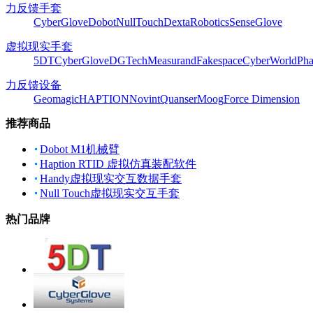
力反馈手套
CyberGlove
Dobot
NullTouch
DextaRobotics
SenseGlove
虚拟现实手套
5DT
CyberGlove
DGTech
Measurand
Fakespace
CyberWorld
Pha
力反馈设备
Geomagic
HAPTION
Novint
Quanser
Moog
Force Dimension
推荐商品
Dobot M1机械臂
Haption RTID 虚拟仿真装配软件
Handy虚拟现实交互数据手套
Null Touch虚拟现实交互手套
热门品牌