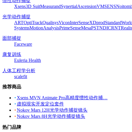
惯性动作捕捉
Xsens
3D Suit
Measurand
Synertial
Ascension
VMSENS
Noitom
光学动作捕捉
ART
OptiTrack
Qualisys
Vicon
InterSense
XDprod
Standard
Worl
Systems
MotionAnalysis
PrimeSense
Mesa
PST
NDI
CRNT
Reali
面部捕捉
Faceware
康复训练
Euleria Health
人体工程学分析
scalefit
推荐商品
Xsens MVN Animate Pro高精度惯性动作捕…
虚拟现实开发定位套件
Nokov Mars 12H光学动作捕捉镜头
Nokov Mars 8H光学动作捕捉镜头
热门品牌