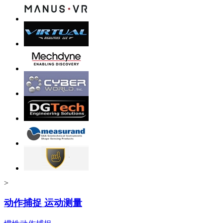
>
动作捕捉 运动测量