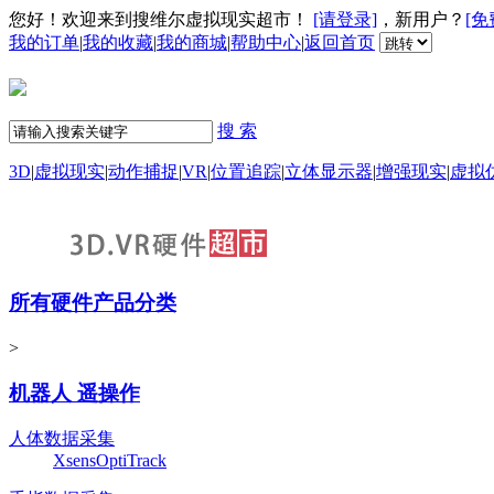
您好！欢迎来到搜维尔虚拟现实超市！
[请登录]
，新用户？
[免
我的订单
|
我的收藏
|
我的商城
|
帮助中心
|
返回首页
搜 索
3D
|
虚拟现实
|
动作捕捉
|
VR
|
位置追踪
|
立体显示器
|
增强现实
|
虚拟
所有硬件产品分类
>
机器人 遥操作
人体数据采集
Xsens
OptiTrack