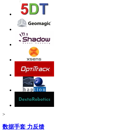
>
数据手套 力反馈