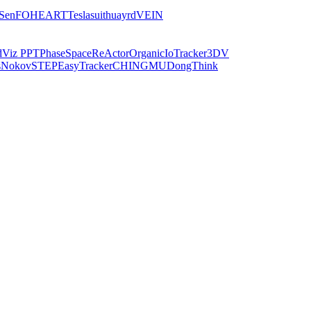
iSen
FOHEART
Teslasuit
huayrd
VEIN
dViz PPT
PhaseSpace
ReActor
Organic
IoTracker
3DV
s
Nokov
STEP
EasyTracker
CHINGMU
DongThink