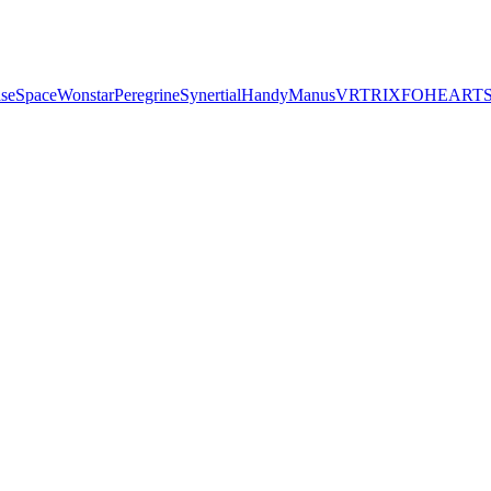
seSpace
Wonstar
Peregrine
Synertial
Handy
Manus
VRTRIX
FOHEART
S