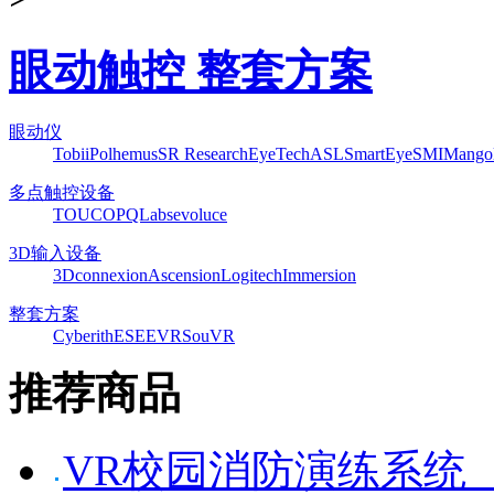
眼动触控 整套方案
眼动仪
Tobii
Polhemus
SR Research
EyeTech
ASL
SmartEye
SMI
Mango
多点触控设备
TOUCO
PQLabs
evoluce
3D输入设备
3Dconnexion
Ascension
Logitech
Immersion
整套方案
Cyberith
ESEEVR
SouVR
推荐商品
VR校园消防演练系统