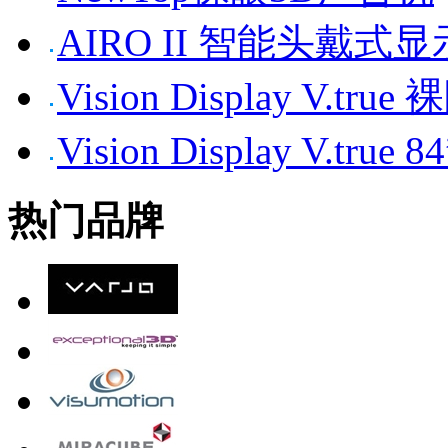
AIRO II 智能头戴式
Vision Display V.tr
Vision Display V.t
热门品牌