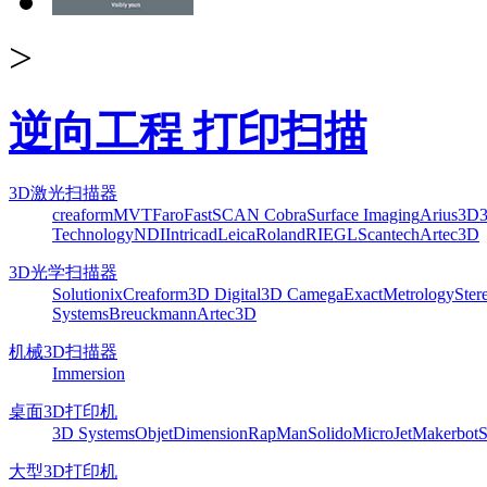
>
逆向工程 打印扫描
3D激光扫描器
creaform
MVT
Faro
FastSCAN Cobra
Surface Imaging
Arius3D
Technology
NDI
Intricad
Leica
Roland
RIEGL
Scantech
Artec3D
3D光学扫描器
Solutionix
Creaform
3D Digital
3D Camega
ExactMetrology
Ster
Systems
Breuckmann
Artec3D
机械3D扫描器
Immersion
桌面3D打印机
3D Systems
Objet
Dimension
RapMan
Solido
MicroJet
Makerbot
S
大型3D打印机