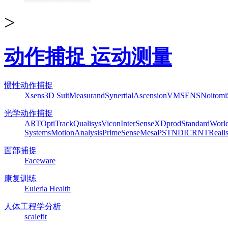
>
动作捕捉 运动测量
惯性动作捕捉
Xsens
3D Suit
Measurand
Synertial
Ascension
VMSENS
Noitom
光学动作捕捉
ART
OptiTrack
Qualisys
Vicon
InterSense
XDprod
Standard
Worl
Systems
MotionAnalysis
PrimeSense
Mesa
PST
NDI
CRNT
Reali
面部捕捉
Faceware
康复训练
Euleria Health
人体工程学分析
scalefit