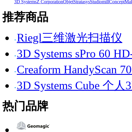
3D Systems
Z Corporation
Objet
Stratasys
Studiomill
Concept
Mak
推荐商品
Riegl三维激光扫描仪
3D Systems sPro 6
Creaform HandySc
3D Systems Cube 
热门品牌