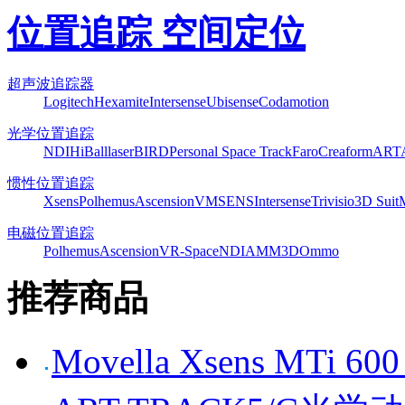
位置追踪 空间定位
超声波追踪器
Logitech
Hexamite
Intersense
Ubisense
Codamotion
光学位置追踪
NDI
HiBall
laserBIRD
Personal Space Track
Faro
Creaform
ART
惯性位置追踪
Xsens
Polhemus
Ascension
VMSENS
Intersense
Trivisio
3D Suit
电磁位置追踪
Polhemus
Ascension
VR-Space
NDI
AMM3D
Ommo
推荐商品
Movella Xsens MT