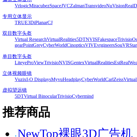
Vrlogic
Miracube
zSpace
JVC
Zalman
Transvideo
NuVision
Real
专用立体显示
TRUE3Di
Planar
CJ
双目数字头盔
Virtual Research
VirtualRealities
5DT
NVIS
Fakespace
Trivisio
Oc
gear
PointGrey
CyberWorld
Cinoptics
VIVE
vrgineers
SouVR
Sta
单目数字头盔
Liteye
ProView
Trivisio
NVIS
Gentex
VirtualRealities
Est
RealWea
立体视频眼镜
Vuzix
I-O Displays
Myvu
Headplay
CyberWorld
CarlZeiss
Virtual
虚拟望远镜
5DT
Virtual Binocular
Trivisio
Cybermind
推荐商品
NewTop裸眼3D广告机