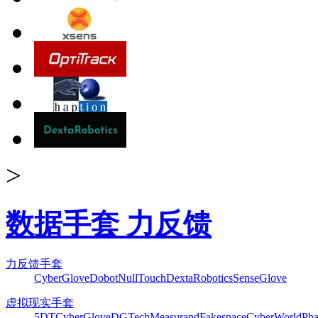
>
数据手套 力反馈
力反馈手套
CyberGlove
Dobot
NullTouch
DextaRobotics
SenseGlove
虚拟现实手套
5DT
CyberGlove
DGTech
Measurand
Fakespace
CyberWorld
Pha