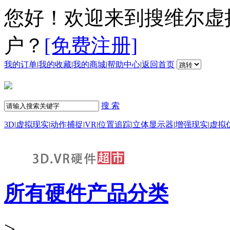
您好！欢迎来到搜维尔虚
户？
[免费注册]
我的订单
|
我的收藏
|
我的商城
|
帮助中心
|
返回首页
搜 索
3D
|
虚拟现实
|
动作捕捉
|
VR
|
位置追踪
|
立体显示器
|
增强现实
|
虚拟
所有硬件产品分类
>