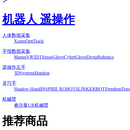
机器人 遥操作
人体数据采集
Xsens
OptiTrack
手指数据采集
ManusVR
5DT
SenseGlove
CyberGlove
DextaRobotics
遥操作主手
3DSystems
Haption
灵巧手
Shadow Hand
INSPIRE ROBOTS
LINKERBOT
Freedom
Teso
机械臂
睿尔曼
UR机械臂
推荐商品