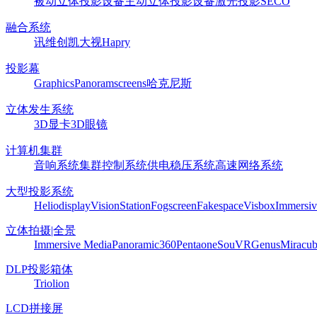
被动立体投影设备
主动立体投影设备
激光投影
SECO
融合系统
讯维
创凯
大视
Hapry
投影幕
Graphics
Panoram
screens
哈克尼斯
立体发生系统
3D显卡
3D眼镜
计算机集群
音响系统
集群控制系统
供电稳压系统
高速网络系统
大型投影系统
Heliodisplay
VisionStation
Fogscreen
Fakespace
Visbox
Immersiv
立体拍摄|全景
Immersive Media
Panoramic360
Pentaone
SouVR
Genus
Miracu
DLP投影箱体
Triolion
LCD拼接屏