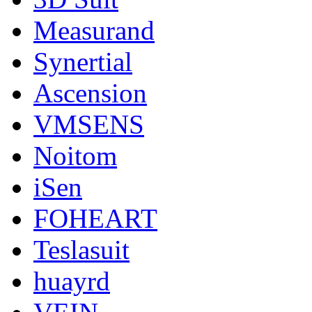
Measurand
Synertial
Ascension
VMSENS
Noitom
iSen
FOHEART
Teslasuit
huayrd