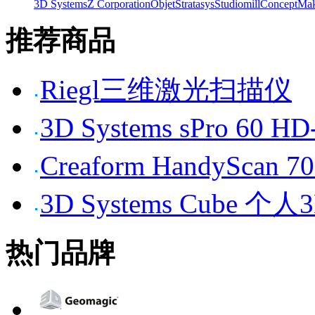
3D Systems
Z Corporation
Objet
Stratasys
Studiomill
Concept
Mak
推荐商品
Riegl三维激光扫描仪
3D Systems sPro 6
Creaform HandySc
3D Systems Cube 
热门品牌