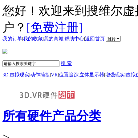
您好！欢迎来到搜维尔虚
户？
[免费注册]
我的订单
|
我的收藏
|
我的商城
|
帮助中心
|
返回首页
搜 索
3D
|
虚拟现实
|
动作捕捉
|
VR
|
位置追踪
|
立体显示器
|
增强现实
|
虚拟
所有硬件产品分类
>