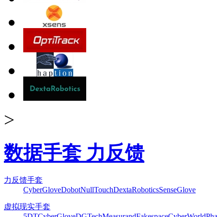
>
数据手套 力反馈
力反馈手套
CyberGlove
Dobot
NullTouch
DextaRobotics
SenseGlove
虚拟现实手套
5DT
CyberGlove
DGTech
Measurand
Fakespace
CyberWorld
Pha