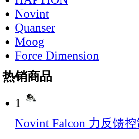
Novint
Quanser
Moog
Force Dimension
热销商品
1
Novint Falcon 力反