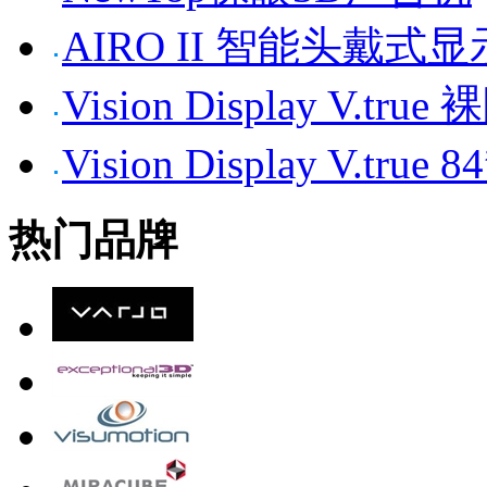
AIRO II 智能头戴式
Vision Display V.tr
Vision Display V.t
热门品牌