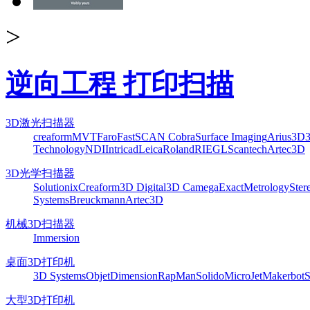
>
逆向工程 打印扫描
3D激光扫描器
creaform
MVT
Faro
FastSCAN Cobra
Surface Imaging
Arius3D
Technology
NDI
Intricad
Leica
Roland
RIEGL
Scantech
Artec3D
3D光学扫描器
Solutionix
Creaform
3D Digital
3D Camega
ExactMetrology
Ster
Systems
Breuckmann
Artec3D
机械3D扫描器
Immersion
桌面3D打印机
3D Systems
Objet
Dimension
RapMan
Solido
MicroJet
Makerbot
S
大型3D打印机