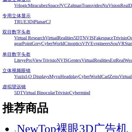
Vrlogic
Miracube
zSpace
JVC
Zalman
Transvideo
NuVision
Real
专用立体显示
TRUE3Di
Planar
CJ
双目数字头盔
Virtual Research
VirtualRealities
5DT
NVIS
Fakespace
Trivisio
Oc
gear
PointGrey
CyberWorld
Cinoptics
VIVE
vrgineers
SouVR
Sta
单目数字头盔
Liteye
ProView
Trivisio
NVIS
Gentex
VirtualRealities
Est
RealWea
立体视频眼镜
Vuzix
I-O Displays
Myvu
Headplay
CyberWorld
CarlZeiss
Virtual
虚拟望远镜
5DT
Virtual Binocular
Trivisio
Cybermind
推荐商品
NewTop裸眼3D广告机