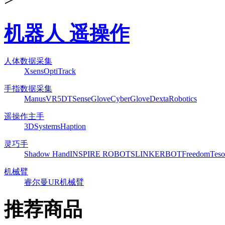
机器人 遥操作
人体数据采集
Xsens
OptiTrack
手指数据采集
ManusVR
5DT
SenseGlove
CyberGlove
DextaRobotics
遥操作主手
3DSystems
Haption
灵巧手
Shadow Hand
INSPIRE ROBOTS
LINKERBOT
Freedom
Teso
机械臂
睿尔曼
UR机械臂
推荐商品