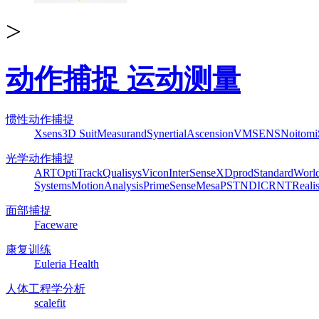
>
动作捕捉 运动测量
惯性动作捕捉
Xsens
3D Suit
Measurand
Synertial
Ascension
VMSENS
Noitom
光学动作捕捉
ART
OptiTrack
Qualisys
Vicon
InterSense
XDprod
Standard
Worl
Systems
MotionAnalysis
PrimeSense
Mesa
PST
NDI
CRNT
Reali
面部捕捉
Faceware
康复训练
Euleria Health
人体工程学分析
scalefit