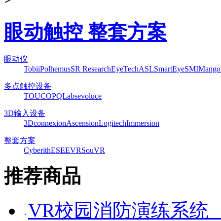
眼动触控 整套方案
眼动仪
Tobii
Polhemus
SR Research
EyeTech
ASL
SmartEye
SMI
Mango
多点触控设备
TOUCO
PQLabs
evoluce
3D输入设备
3Dconnexion
Ascension
Logitech
Immersion
整套方案
Cyberith
ESEEVR
SouVR
推荐商品
VR校园消防演练系统