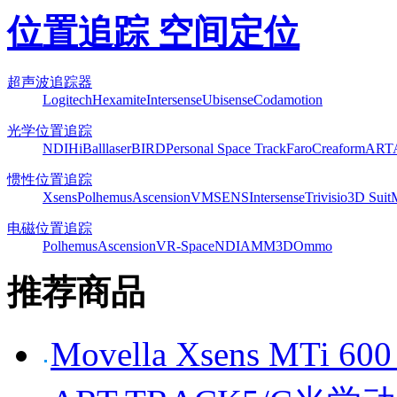
位置追踪 空间定位
超声波追踪器
Logitech
Hexamite
Intersense
Ubisense
Codamotion
光学位置追踪
NDI
HiBall
laserBIRD
Personal Space Track
Faro
Creaform
ART
惯性位置追踪
Xsens
Polhemus
Ascension
VMSENS
Intersense
Trivisio
3D Suit
电磁位置追踪
Polhemus
Ascension
VR-Space
NDI
AMM3D
Ommo
推荐商品
Movella Xsens MT