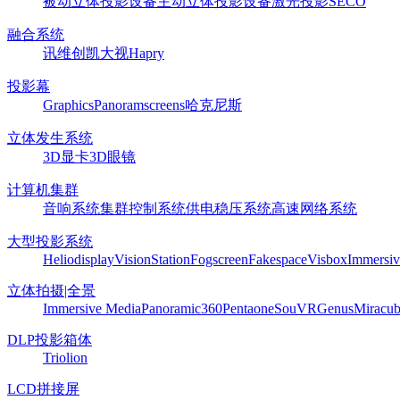
被动立体投影设备
主动立体投影设备
激光投影
SECO
融合系统
讯维
创凯
大视
Hapry
投影幕
Graphics
Panoram
screens
哈克尼斯
立体发生系统
3D显卡
3D眼镜
计算机集群
音响系统
集群控制系统
供电稳压系统
高速网络系统
大型投影系统
Heliodisplay
VisionStation
Fogscreen
Fakespace
Visbox
Immersiv
立体拍摄|全景
Immersive Media
Panoramic360
Pentaone
SouVR
Genus
Miracu
DLP投影箱体
Triolion
LCD拼接屏