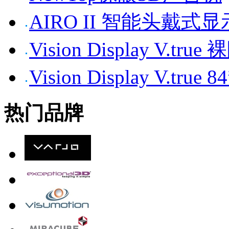
AIRO II 智能头戴式
Vision Display V.tr
Vision Display V.t
热门品牌