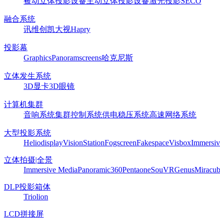
被动立体投影设备
主动立体投影设备
激光投影
SECO
融合系统
讯维
创凯
大视
Hapry
投影幕
Graphics
Panoram
screens
哈克尼斯
立体发生系统
3D显卡
3D眼镜
计算机集群
音响系统
集群控制系统
供电稳压系统
高速网络系统
大型投影系统
Heliodisplay
VisionStation
Fogscreen
Fakespace
Visbox
Immersiv
立体拍摄|全景
Immersive Media
Panoramic360
Pentaone
SouVR
Genus
Miracu
DLP投影箱体
Triolion
LCD拼接屏