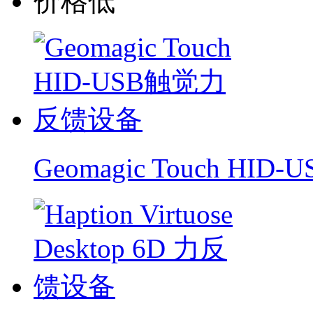
价格低
Geomagic Touch H