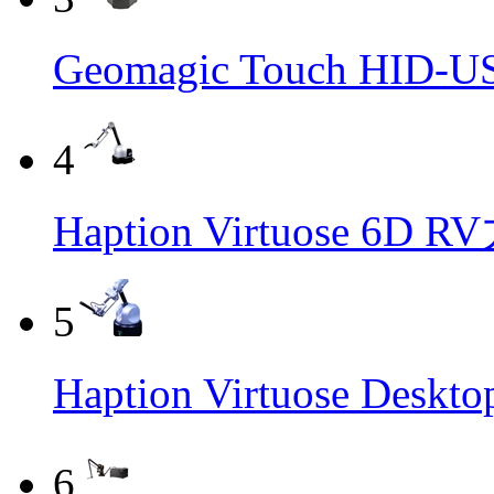
Geomagic Touch H
4
Haption Virtuose 6
5
Haption Virtuose De
6