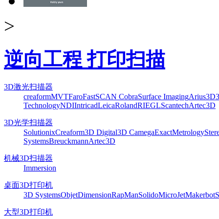
>
逆向工程 打印扫描
3D激光扫描器
creaform
MVT
Faro
FastSCAN Cobra
Surface Imaging
Arius3D
Technology
NDI
Intricad
Leica
Roland
RIEGL
Scantech
Artec3D
3D光学扫描器
Solutionix
Creaform
3D Digital
3D Camega
ExactMetrology
Ster
Systems
Breuckmann
Artec3D
机械3D扫描器
Immersion
桌面3D打印机
3D Systems
Objet
Dimension
RapMan
Solido
MicroJet
Makerbot
S
大型3D打印机