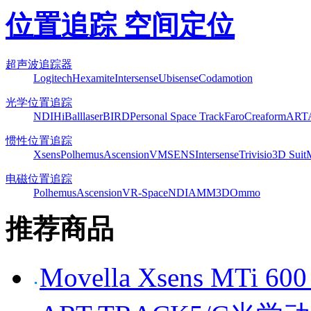
位置追踪 空间定位
超声波追踪器
Logitech
Hexamite
Intersense
Ubisense
Codamotion
光学位置追踪
NDI
HiBall
laserBIRD
Personal Space Track
Faro
Creaform
ART
惯性位置追踪
Xsens
Polhemus
Ascension
VMSENS
Intersense
Trivisio
3D Suit
电磁位置追踪
Polhemus
Ascension
VR-Space
NDI
AMM3D
Ommo
推荐商品
Movella Xsens MT