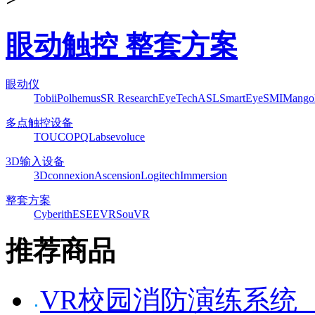
眼动触控 整套方案
眼动仪
Tobii
Polhemus
SR Research
EyeTech
ASL
SmartEye
SMI
Mango
多点触控设备
TOUCO
PQLabs
evoluce
3D输入设备
3Dconnexion
Ascension
Logitech
Immersion
整套方案
Cyberith
ESEEVR
SouVR
推荐商品
VR校园消防演练系统