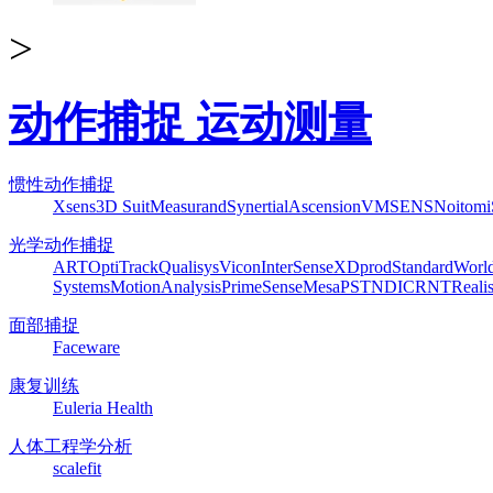
>
动作捕捉 运动测量
惯性动作捕捉
Xsens
3D Suit
Measurand
Synertial
Ascension
VMSENS
Noitom
光学动作捕捉
ART
OptiTrack
Qualisys
Vicon
InterSense
XDprod
Standard
Worl
Systems
MotionAnalysis
PrimeSense
Mesa
PST
NDI
CRNT
Reali
面部捕捉
Faceware
康复训练
Euleria Health
人体工程学分析
scalefit