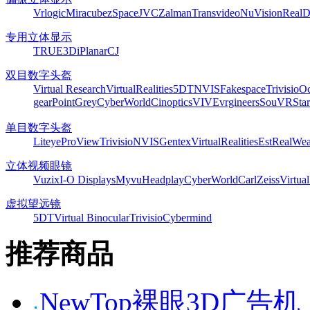
Vrlogic
Miracube
zSpace
JVC
Zalman
Transvideo
NuVision
Real
专用立体显示
TRUE3Di
Planar
CJ
双目数字头盔
Virtual Research
VirtualRealities
5DT
NVIS
Fakespace
Trivisio
Oc
gear
PointGrey
CyberWorld
Cinoptics
VIVE
vrgineers
SouVR
Sta
单目数字头盔
Liteye
ProView
Trivisio
NVIS
Gentex
VirtualRealities
Est
RealWea
立体视频眼镜
Vuzix
I-O Displays
Myvu
Headplay
CyberWorld
CarlZeiss
Virtual
虚拟望远镜
5DT
Virtual Binocular
Trivisio
Cybermind
推荐商品
NewTop裸眼3D广告机