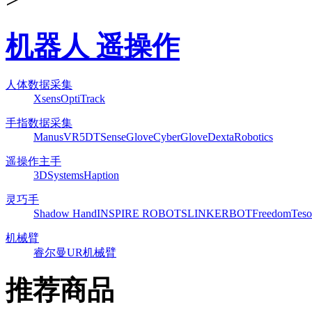
机器人 遥操作
人体数据采集
Xsens
OptiTrack
手指数据采集
ManusVR
5DT
SenseGlove
CyberGlove
DextaRobotics
遥操作主手
3DSystems
Haption
灵巧手
Shadow Hand
INSPIRE ROBOTS
LINKERBOT
Freedom
Teso
机械臂
睿尔曼
UR机械臂
推荐商品