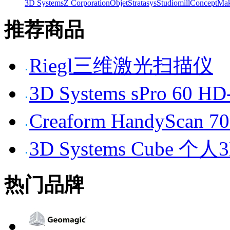
3D Systems
Z Corporation
Objet
Stratasys
Studiomill
Concept
Mak
推荐商品
Riegl三维激光扫描仪
3D Systems sPro 6
Creaform HandySc
3D Systems Cube 
热门品牌