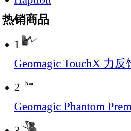
热销商品
1
Geomagic TouchX 
2
Geomagic Phantom P
3