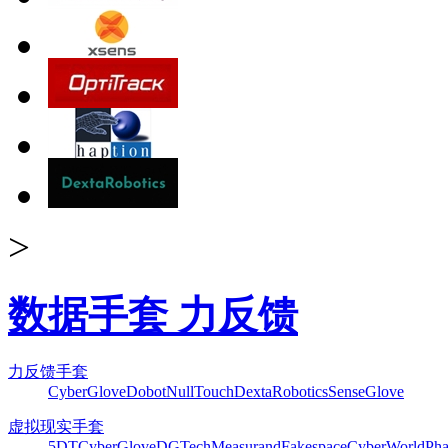
>
数据手套 力反馈
力反馈手套
CyberGlove
Dobot
NullTouch
DextaRobotics
SenseGlove
虚拟现实手套
5DT
CyberGlove
DGTech
Measurand
Fakespace
CyberWorld
Pha