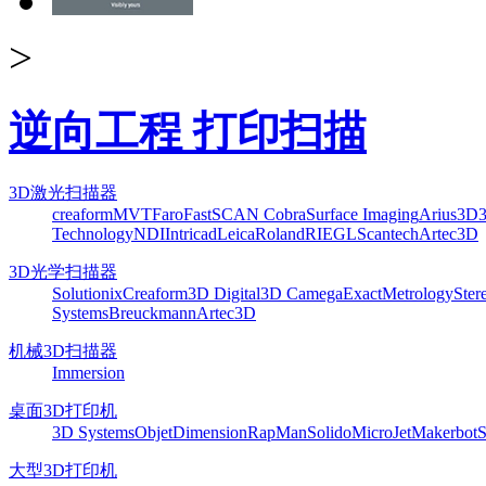
>
逆向工程 打印扫描
3D激光扫描器
creaform
MVT
Faro
FastSCAN Cobra
Surface Imaging
Arius3D
Technology
NDI
Intricad
Leica
Roland
RIEGL
Scantech
Artec3D
3D光学扫描器
Solutionix
Creaform
3D Digital
3D Camega
ExactMetrology
Ster
Systems
Breuckmann
Artec3D
机械3D扫描器
Immersion
桌面3D打印机
3D Systems
Objet
Dimension
RapMan
Solido
MicroJet
Makerbot
S
大型3D打印机