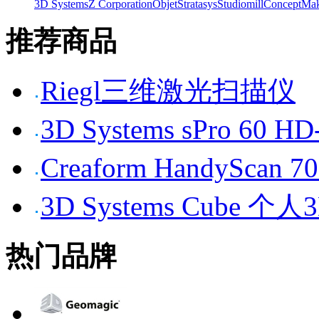
3D Systems
Z Corporation
Objet
Stratasys
Studiomill
Concept
Mak
推荐商品
Riegl三维激光扫描仪
3D Systems sPro 6
Creaform HandySc
3D Systems Cube 
热门品牌