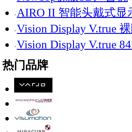
AIRO II 智能头戴式
Vision Display V.tr
Vision Display V.t
热门品牌