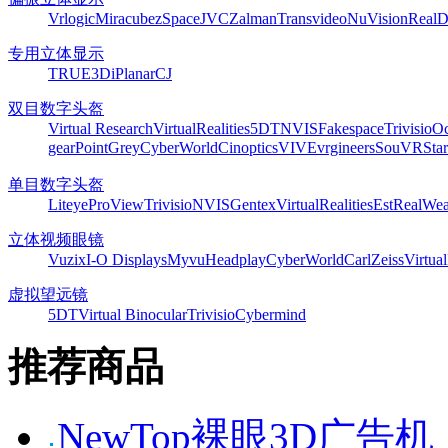
Vrlogic
Miracube
zSpace
JVC
Zalman
Transvideo
NuVision
Real
专用立体显示
TRUE3Di
Planar
CJ
双目数字头盔
Virtual Research
VirtualRealities
5DT
NVIS
Fakespace
Trivisio
Oc
gear
PointGrey
CyberWorld
Cinoptics
VIVE
vrgineers
SouVR
Sta
单目数字头盔
Liteye
ProView
Trivisio
NVIS
Gentex
VirtualRealities
Est
RealWea
立体视频眼镜
Vuzix
I-O Displays
Myvu
Headplay
CyberWorld
CarlZeiss
Virtual
虚拟望远镜
5DT
Virtual Binocular
Trivisio
Cybermind
推荐商品
NewTop裸眼3D广告机