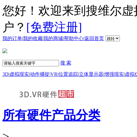
您好！欢迎来到搜维尔虚
户？
[免费注册]
我的订单
|
我的收藏
|
我的商城
|
帮助中心
|
返回首页
搜 索
3D
|
虚拟现实
|
动作捕捉
|
VR
|
位置追踪
|
立体显示器
|
增强现实
|
虚拟
所有硬件产品分类
>