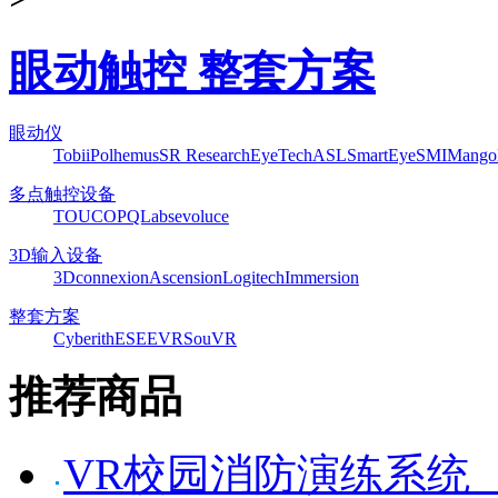
眼动触控 整套方案
眼动仪
Tobii
Polhemus
SR Research
EyeTech
ASL
SmartEye
SMI
Mango
多点触控设备
TOUCO
PQLabs
evoluce
3D输入设备
3Dconnexion
Ascension
Logitech
Immersion
整套方案
Cyberith
ESEEVR
SouVR
推荐商品
VR校园消防演练系统