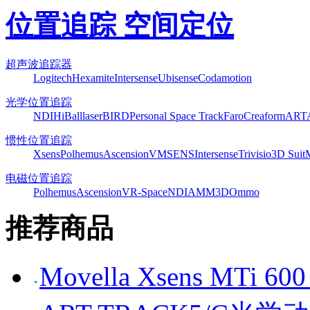
位置追踪 空间定位
超声波追踪器
Logitech
Hexamite
Intersense
Ubisense
Codamotion
光学位置追踪
NDI
HiBall
laserBIRD
Personal Space Track
Faro
Creaform
ART
惯性位置追踪
Xsens
Polhemus
Ascension
VMSENS
Intersense
Trivisio
3D Suit
电磁位置追踪
Polhemus
Ascension
VR-Space
NDI
AMM3D
Ommo
推荐商品
Movella Xsens MT