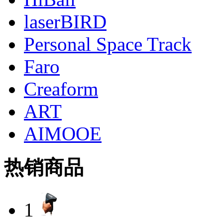
laserBIRD
Personal Space Track
Faro
Creaform
ART
AIMOOE
热销商品
1