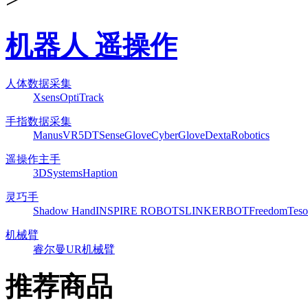
机器人 遥操作
人体数据采集
Xsens
OptiTrack
手指数据采集
ManusVR
5DT
SenseGlove
CyberGlove
DextaRobotics
遥操作主手
3DSystems
Haption
灵巧手
Shadow Hand
INSPIRE ROBOTS
LINKERBOT
Freedom
Teso
机械臂
睿尔曼
UR机械臂
推荐商品