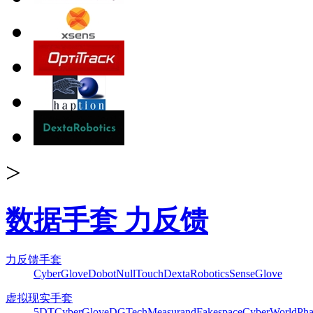
>
数据手套 力反馈
力反馈手套
CyberGlove
Dobot
NullTouch
DextaRobotics
SenseGlove
虚拟现实手套
5DT
CyberGlove
DGTech
Measurand
Fakespace
CyberWorld
Pha