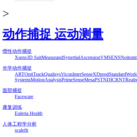
>
动作捕捉 运动测量
惯性动作捕捉
Xsens
3D Suit
Measurand
Synertial
Ascension
VMSENS
Noitom
光学动作捕捉
ART
OptiTrack
Qualisys
Vicon
InterSense
XDprod
Standard
Worl
Systems
MotionAnalysis
PrimeSense
Mesa
PST
NDI
CRNT
Reali
面部捕捉
Faceware
康复训练
Euleria Health
人体工程学分析
scalefit