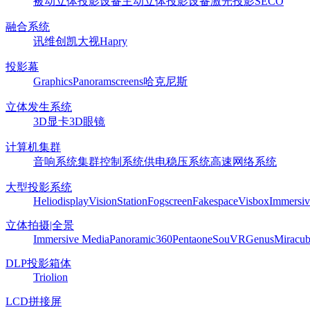
被动立体投影设备
主动立体投影设备
激光投影
SECO
融合系统
讯维
创凯
大视
Hapry
投影幕
Graphics
Panoram
screens
哈克尼斯
立体发生系统
3D显卡
3D眼镜
计算机集群
音响系统
集群控制系统
供电稳压系统
高速网络系统
大型投影系统
Heliodisplay
VisionStation
Fogscreen
Fakespace
Visbox
Immersiv
立体拍摄|全景
Immersive Media
Panoramic360
Pentaone
SouVR
Genus
Miracu
DLP投影箱体
Triolion
LCD拼接屏