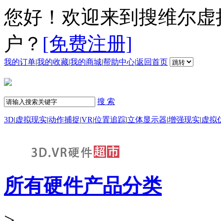
您好！欢迎来到搜维尔虚
户？
[免费注册]
我的订单
|
我的收藏
|
我的商城
|
帮助中心
|
返回首页
搜 索
3D
|
虚拟现实
|
动作捕捉
|
VR
|
位置追踪
|
立体显示器
|
增强现实
|
虚拟
所有硬件产品分类
>