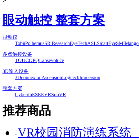
眼动触控 整套方案
眼动仪
Tobii
Polhemus
SR Research
EyeTech
ASL
SmartEye
SMI
Mango
多点触控设备
TOUCO
PQLabs
evoluce
3D输入设备
3Dconnexion
Ascension
Logitech
Immersion
整套方案
Cyberith
ESEEVR
SouVR
推荐商品
VR校园消防演练系统