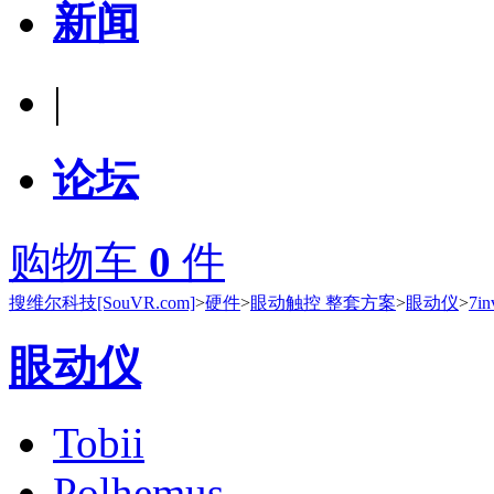
新闻
|
论坛
购物车
0
件
搜维尔科技[SouVR.com]
>
硬件
>
眼动触控 整套方案
>
眼动仪
>
7in
眼动仪
Tobii
Polhemus