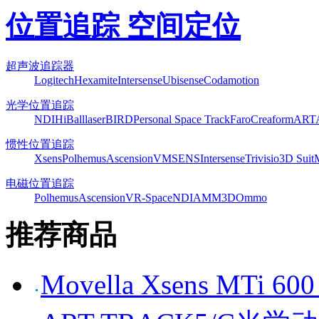
位置追踪 空间定位
超声波追踪器
Logitech
Hexamite
Intersense
Ubisense
Codamotion
光学位置追踪
NDI
HiBall
laserBIRD
Personal Space Track
Faro
Creaform
ART
惯性位置追踪
Xsens
Polhemus
Ascension
VMSENS
Intersense
Trivisio
3D Suit
电磁位置追踪
Polhemus
Ascension
VR-Space
NDI
AMM3D
Ommo
推荐商品
Movella Xsens MT