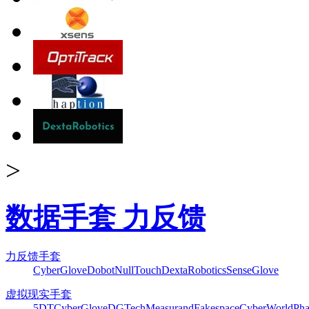
>
数据手套 力反馈
力反馈手套
CyberGlove
Dobot
NullTouch
DextaRobotics
SenseGlove
虚拟现实手套
5DT
CyberGlove
DGTech
Measurand
Fakespace
CyberWorld
Pha