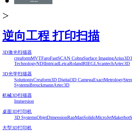
>
逆向工程 打印扫描
3D激光扫描器
creaform
MVT
Faro
FastSCAN Cobra
Surface Imaging
Arius3D
Technology
NDI
Intricad
Leica
Roland
RIEGL
Scantech
Artec3D
3D光学扫描器
Solutionix
Creaform
3D Digital
3D Camega
ExactMetrology
Ster
Systems
Breuckmann
Artec3D
机械3D扫描器
Immersion
桌面3D打印机
3D Systems
Objet
Dimension
RapMan
Solido
MicroJet
Makerbot
S
大型3D打印机