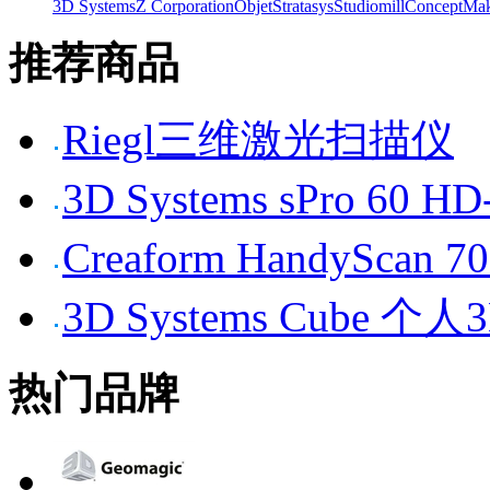
3D Systems
Z Corporation
Objet
Stratasys
Studiomill
Concept
Mak
推荐商品
Riegl三维激光扫描仪
3D Systems sPro 6
Creaform HandySc
3D Systems Cube 
热门品牌