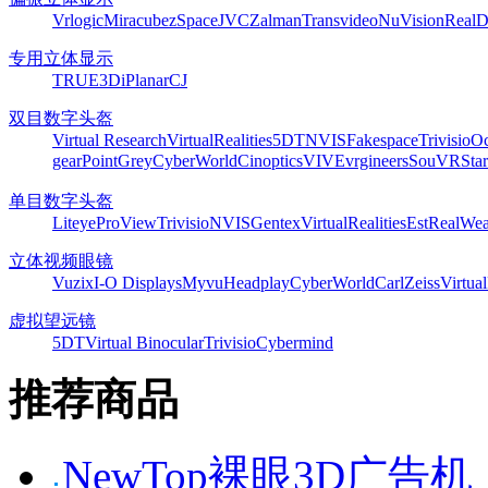
Vrlogic
Miracube
zSpace
JVC
Zalman
Transvideo
NuVision
Real
专用立体显示
TRUE3Di
Planar
CJ
双目数字头盔
Virtual Research
VirtualRealities
5DT
NVIS
Fakespace
Trivisio
Oc
gear
PointGrey
CyberWorld
Cinoptics
VIVE
vrgineers
SouVR
Sta
单目数字头盔
Liteye
ProView
Trivisio
NVIS
Gentex
VirtualRealities
Est
RealWea
立体视频眼镜
Vuzix
I-O Displays
Myvu
Headplay
CyberWorld
CarlZeiss
Virtual
虚拟望远镜
5DT
Virtual Binocular
Trivisio
Cybermind
推荐商品
NewTop裸眼3D广告机