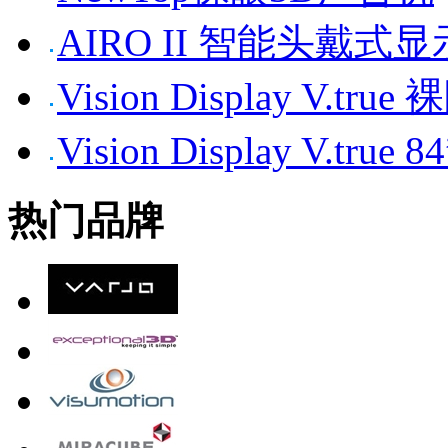
AIRO II 智能头戴式
Vision Display V.tr
Vision Display V.t
热门品牌