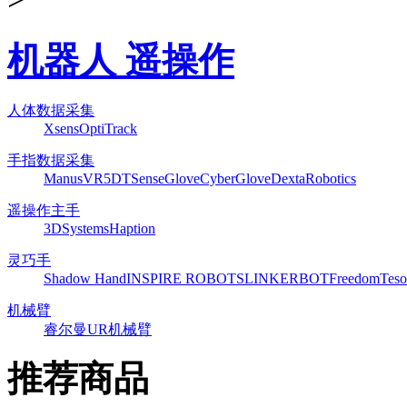
机器人 遥操作
人体数据采集
Xsens
OptiTrack
手指数据采集
ManusVR
5DT
SenseGlove
CyberGlove
DextaRobotics
遥操作主手
3DSystems
Haption
灵巧手
Shadow Hand
INSPIRE ROBOTS
LINKERBOT
Freedom
Teso
机械臂
睿尔曼
UR机械臂
推荐商品