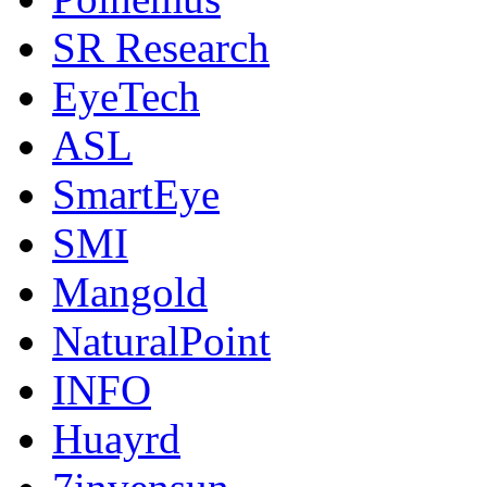
SR Research
EyeTech
ASL
SmartEye
SMI
Mangold
NaturalPoint
INFO
Huayrd