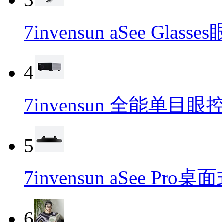
7invensun aSee Gl
4
7invensun 全能单目眼
5
7invensun aSee P
6