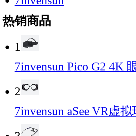
7invensun
热销商品
1
7invensun Pico G2 
2
7invensun aSee 
3