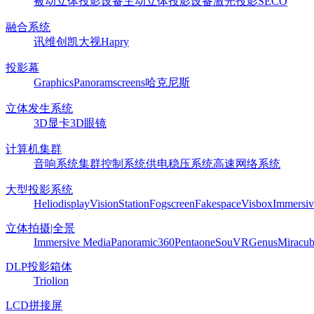
被动立体投影设备
主动立体投影设备
激光投影
SECO
融合系统
讯维
创凯
大视
Hapry
投影幕
Graphics
Panoram
screens
哈克尼斯
立体发生系统
3D显卡
3D眼镜
计算机集群
音响系统
集群控制系统
供电稳压系统
高速网络系统
大型投影系统
Heliodisplay
VisionStation
Fogscreen
Fakespace
Visbox
Immersiv
立体拍摄|全景
Immersive Media
Panoramic360
Pentaone
SouVR
Genus
Miracu
DLP投影箱体
Triolion
LCD拼接屏