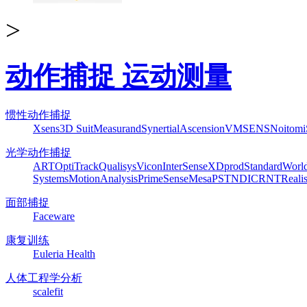
>
动作捕捉 运动测量
惯性动作捕捉
Xsens
3D Suit
Measurand
Synertial
Ascension
VMSENS
Noitom
光学动作捕捉
ART
OptiTrack
Qualisys
Vicon
InterSense
XDprod
Standard
Worl
Systems
MotionAnalysis
PrimeSense
Mesa
PST
NDI
CRNT
Reali
面部捕捉
Faceware
康复训练
Euleria Health
人体工程学分析
scalefit