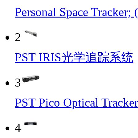
Personal Space Trac
2
PST IRIS光学追踪系统
3
PST Pico Optical 
4