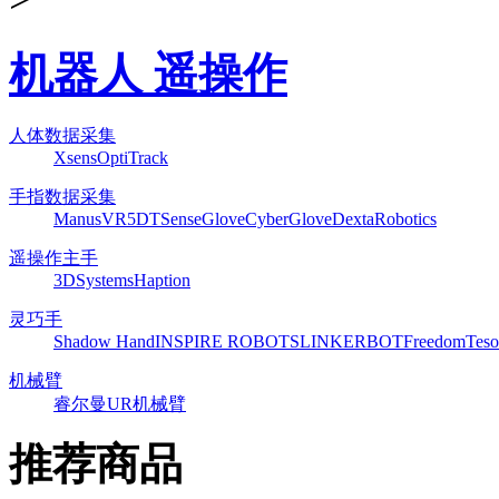
机器人 遥操作
人体数据采集
Xsens
OptiTrack
手指数据采集
ManusVR
5DT
SenseGlove
CyberGlove
DextaRobotics
遥操作主手
3DSystems
Haption
灵巧手
Shadow Hand
INSPIRE ROBOTS
LINKERBOT
Freedom
Teso
机械臂
睿尔曼
UR机械臂
推荐商品