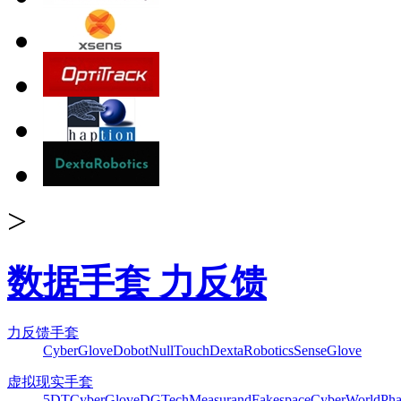
>
数据手套 力反馈
力反馈手套
CyberGlove
Dobot
NullTouch
DextaRobotics
SenseGlove
虚拟现实手套
5DT
CyberGlove
DGTech
Measurand
Fakespace
CyberWorld
Pha