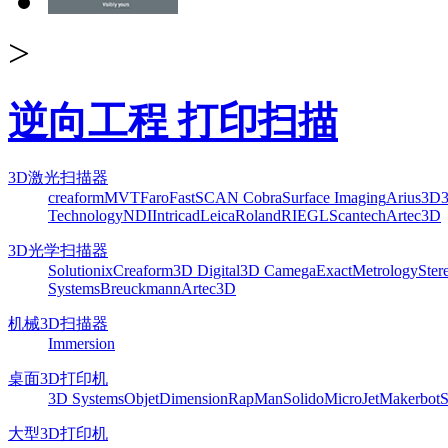
>
逆向工程 打印扫描
3D激光扫描器
creaform
MVT
Faro
FastSCAN Cobra
Surface Imaging
Arius3D
Technology
NDI
Intricad
Leica
Roland
RIEGL
Scantech
Artec3D
3D光学扫描器
Solutionix
Creaform
3D Digital
3D Camega
ExactMetrology
Ster
Systems
Breuckmann
Artec3D
机械3D扫描器
Immersion
桌面3D打印机
3D Systems
Objet
Dimension
RapMan
Solido
MicroJet
Makerbot
S
大型3D打印机