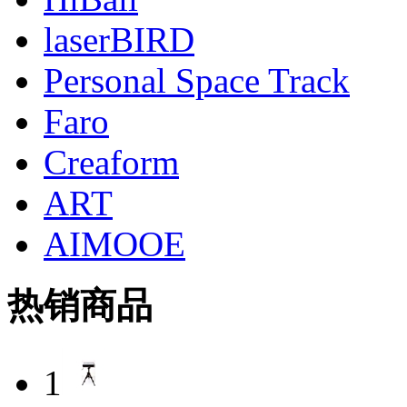
laserBIRD
Personal Space Track
Faro
Creaform
ART
AIMOOE
热销商品
1