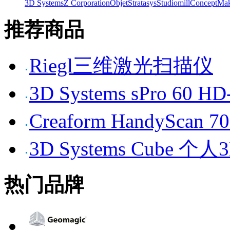
3D Systems
Z Corporation
Objet
Stratasys
Studiomill
Concept
Mak
推荐商品
Riegl三维激光扫描仪
3D Systems sPro 6
Creaform HandySc
3D Systems Cube 
热门品牌