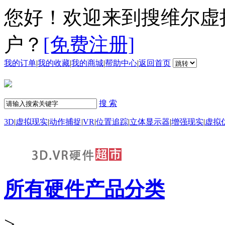
您好！欢迎来到搜维尔虚
户？
[免费注册]
我的订单
|
我的收藏
|
我的商城
|
帮助中心
|
返回首页
搜 索
3D
|
虚拟现实
|
动作捕捉
|
VR
|
位置追踪
|
立体显示器
|
增强现实
|
虚拟
所有硬件产品分类
>