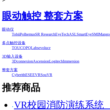
眼动触控 整套方案
眼动仪
Tobii
Polhemus
SR Research
EyeTech
ASL
SmartEye
SMI
Mango
多点触控设备
TOUCO
PQLabs
evoluce
3D输入设备
3Dconnexion
Ascension
Logitech
Immersion
整套方案
Cyberith
ESEEVR
SouVR
推荐商品
VR校园消防演练系统