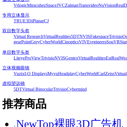
Vrlogic
Miracube
zSpace
JVC
Zalman
Transvideo
NuVision
Real
专用立体显示
TRUE3Di
Planar
CJ
双目数字头盔
Virtual Research
VirtualRealities
5DT
NVIS
Fakespace
Trivisio
Oc
gear
PointGrey
CyberWorld
Cinoptics
VIVE
vrgineers
SouVR
Sta
单目数字头盔
Liteye
ProView
Trivisio
NVIS
Gentex
VirtualRealities
Est
RealWea
立体视频眼镜
Vuzix
I-O Displays
Myvu
Headplay
CyberWorld
CarlZeiss
Virtual
虚拟望远镜
5DT
Virtual Binocular
Trivisio
Cybermind
推荐商品
NewTop裸眼3D广告机