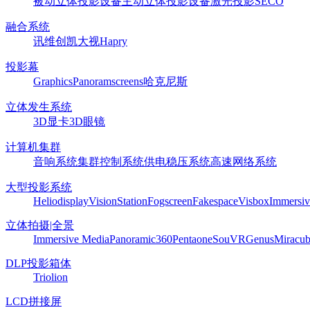
被动立体投影设备
主动立体投影设备
激光投影
SECO
融合系统
讯维
创凯
大视
Hapry
投影幕
Graphics
Panoram
screens
哈克尼斯
立体发生系统
3D显卡
3D眼镜
计算机集群
音响系统
集群控制系统
供电稳压系统
高速网络系统
大型投影系统
Heliodisplay
VisionStation
Fogscreen
Fakespace
Visbox
Immersiv
立体拍摄|全景
Immersive Media
Panoramic360
Pentaone
SouVR
Genus
Miracu
DLP投影箱体
Triolion
LCD拼接屏