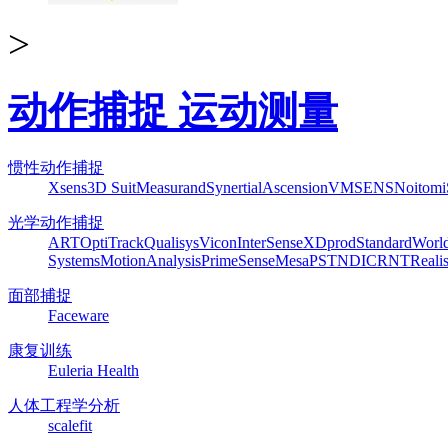
>
动作捕捉 运动测量
惯性动作捕捉
Xsens
3D Suit
Measurand
Synertial
Ascension
VMSENS
Noitom
光学动作捕捉
ART
OptiTrack
Qualisys
Vicon
InterSense
XDprod
Standard
Worl
Systems
MotionAnalysis
PrimeSense
Mesa
PST
NDI
CRNT
Reali
面部捕捉
Faceware
康复训练
Euleria Health
人体工程学分析
scalefit