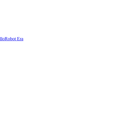
llo
Robot Era