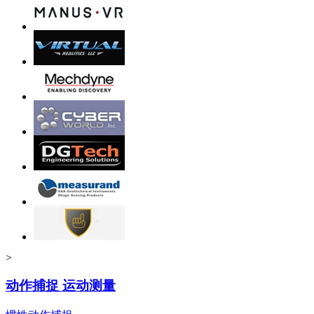
>
动作捕捉 运动测量