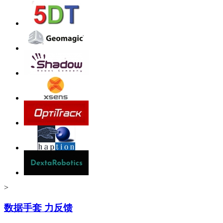
>
数据手套 力反馈