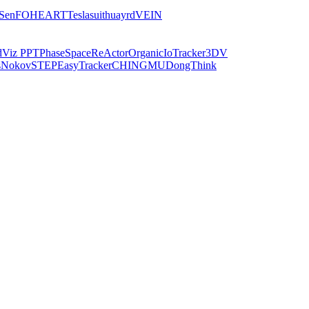
iSen
FOHEART
Teslasuit
huayrd
VEIN
dViz PPT
PhaseSpace
ReActor
Organic
IoTracker
3DV
s
Nokov
STEP
EasyTracker
CHINGMU
DongThink