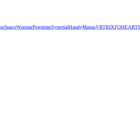
seSpace
Wonstar
Peregrine
Synertial
Handy
Manus
VRTRIX
FOHEART
S