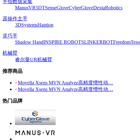
手指数据采集
ManusVR
5DT
SenseGlove
CyberGlove
DextaRobotics
遥操作主手
3DSystems
Haption
灵巧手
Shadow Hand
INSPIRE ROBOTS
LINKERBOT
Freedom
Teso
机械臂
睿尔曼
UR机械臂
推荐商品
Movella Xsens MVN Analyze高精度惯性动…
Movella Xsens MVN Analyze高精度惯性动…
热门品牌