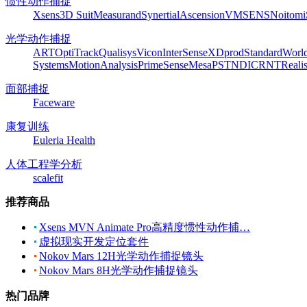
惯性动作捕捉
Xsens
3D Suit
Measurand
Synertial
Ascension
VMSENS
Noitom
光学动作捕捉
ART
OptiTrack
Qualisys
Vicon
InterSense
XDprod
Standard
Worl
Systems
MotionAnalysis
PrimeSense
Mesa
PST
NDI
CRNT
Reali
面部捕捉
Faceware
康复训练
Euleria Health
人体工程学分析
scalefit
推荐商品
Xsens MVN Animate Pro高精度惯性动作捕…
虚拟现实开发定位套件
Nokov Mars 12H光学动作捕捉镜头
Nokov Mars 8H光学动作捕捉镜头
热门品牌