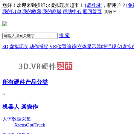
您好！欢迎来到搜维尔虚拟现实超市！
[请登录]
，新用户？
[免
我的订单
|
我的收藏
|
我的商城
|
帮助中心
|
返回首页
搜 索
3D
|
虚拟现实
|
动作捕捉
|
VR
|
位置追踪
|
立体显示器
|
增强现实
|
虚拟
所有硬件产品分类
>
机器人 遥操作
人体数据采集
Xsens
OptiTrack