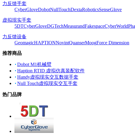
力反馈手套
CyberGlove
Dobot
NullTouch
DextaRobotics
SenseGlove
虚拟现实手套
5DT
CyberGlove
DGTech
Measurand
Fakespace
CyberWorld
Pha
力反馈设备
Geomagic
HAPTION
Novint
Quanser
Moog
Force Dimension
推荐商品
Dobot M1机械臂
Haption RTID 虚拟仿真装配软件
Handy虚拟现实交互数据手套
Null Touch虚拟现实交互手套
热门品牌