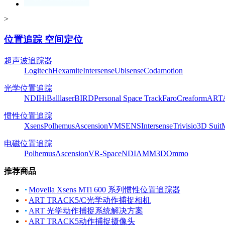
>
位置追踪 空间定位
超声波追踪器
Logitech
Hexamite
Intersense
Ubisense
Codamotion
光学位置追踪
NDI
HiBall
laserBIRD
Personal Space Track
Faro
Creaform
ART
惯性位置追踪
Xsens
Polhemus
Ascension
VMSENS
Intersense
Trivisio
3D Suit
电磁位置追踪
Polhemus
Ascension
VR-Space
NDI
AMM3D
Ommo
推荐商品
Movella Xsens MTi 600 系列惯性位置追踪器
ART TRACK5/C光学动作捕捉相机
ART 光学动作捕捉系统解决方案
ART TRACK5动作捕捉摄像头