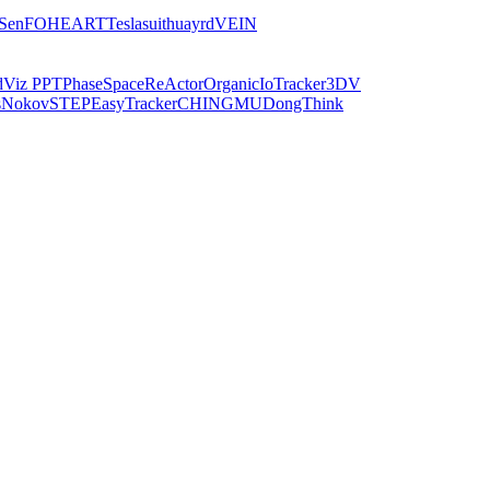
iSen
FOHEART
Teslasuit
huayrd
VEIN
dViz PPT
PhaseSpace
ReActor
Organic
IoTracker
3DV
s
Nokov
STEP
EasyTracker
CHINGMU
DongThink