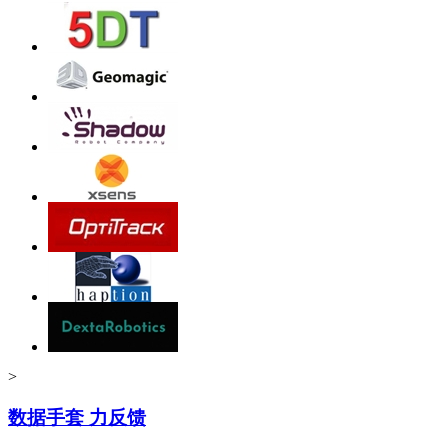
>
数据手套 力反馈