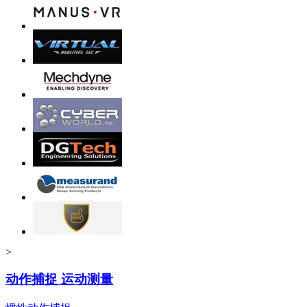
>
动作捕捉 运动测量