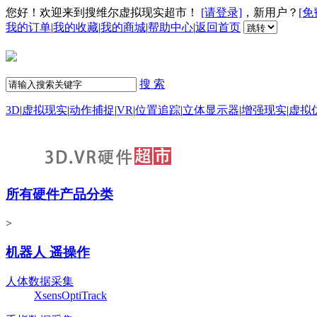
您好！欢迎来到搜维尔虚拟现实超市！
[请登录]
，新用户？
[免
我的订单
|
我的收藏
|
我的商城
|
帮助中心
|
返回首页
搜 索
3D
|
虚拟现实
|
动作捕捉
|
VR
|
位置追踪
|
立体显示器
|
增强现实
|
虚拟
所有硬件产品分类
>
机器人 遥操作
人体数据采集
Xsens
OptiTrack