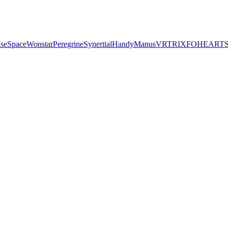
seSpace
Wonstar
Peregrine
Synertial
Handy
Manus
VRTRIX
FOHEART
S