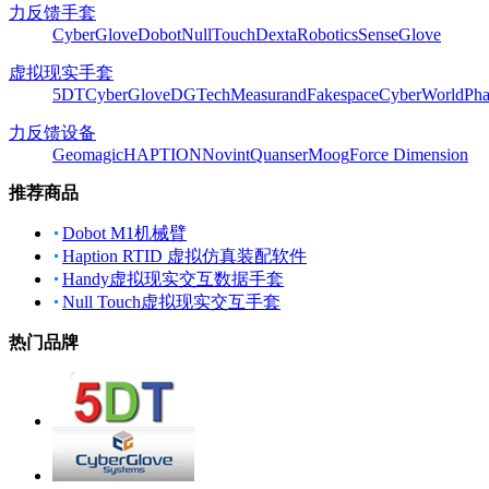
力反馈手套
CyberGlove
Dobot
NullTouch
DextaRobotics
SenseGlove
虚拟现实手套
5DT
CyberGlove
DGTech
Measurand
Fakespace
CyberWorld
Pha
力反馈设备
Geomagic
HAPTION
Novint
Quanser
Moog
Force Dimension
推荐商品
Dobot M1机械臂
Haption RTID 虚拟仿真装配软件
Handy虚拟现实交互数据手套
Null Touch虚拟现实交互手套
热门品牌