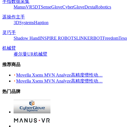
手指数据采集
ManusVR
5DT
SenseGlove
CyberGlove
DextaRobotics
遥操作主手
3DSystems
Haption
灵巧手
Shadow Hand
INSPIRE ROBOTS
LINKERBOT
Freedom
Teso
机械臂
睿尔曼
UR机械臂
推荐商品
Movella Xsens MVN Analyze高精度惯性动…
Movella Xsens MVN Analyze高精度惯性动…
热门品牌