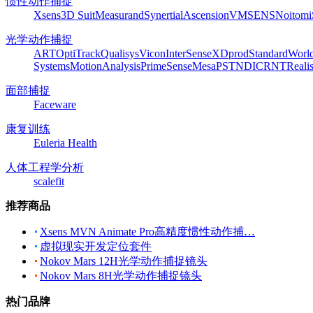
惯性动作捕捉
Xsens
3D Suit
Measurand
Synertial
Ascension
VMSENS
Noitom
光学动作捕捉
ART
OptiTrack
Qualisys
Vicon
InterSense
XDprod
Standard
Worl
Systems
MotionAnalysis
PrimeSense
Mesa
PST
NDI
CRNT
Reali
面部捕捉
Faceware
康复训练
Euleria Health
人体工程学分析
scalefit
推荐商品
Xsens MVN Animate Pro高精度惯性动作捕…
虚拟现实开发定位套件
Nokov Mars 12H光学动作捕捉镜头
Nokov Mars 8H光学动作捕捉镜头
热门品牌