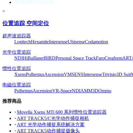
>
位置追踪 空间定位
超声波追踪器
Logitech
Hexamite
Intersense
Ubisense
Codamotion
光学位置追踪
NDI
HiBall
laserBIRD
Personal Space Track
Faro
Creaform
ART
惯性位置追踪
Xsens
Polhemus
Ascension
VMSENS
Intersense
Trivisio
3D Suit
电磁位置追踪
Polhemus
Ascension
VR-Space
NDI
AMM3D
Ommo
推荐商品
Movella Xsens MTi 600 系列惯性位置追踪器
ART TRACK5/C光学动作捕捉相机
ART 光学动作捕捉系统解决方案
ART TRACK5动作捕捉摄像头