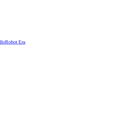
llo
Robot Era