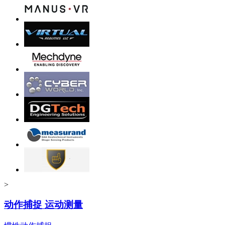
>
动作捕捉 运动测量