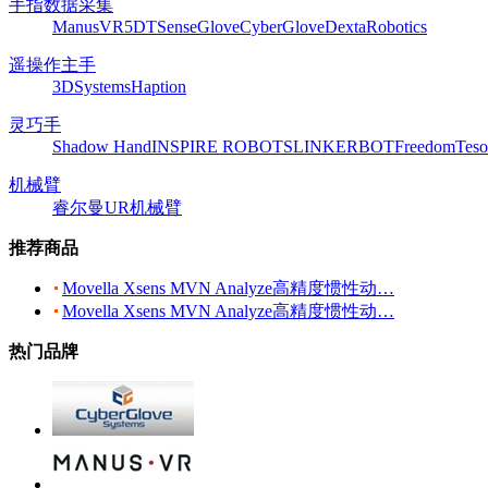
手指数据采集
ManusVR
5DT
SenseGlove
CyberGlove
DextaRobotics
遥操作主手
3DSystems
Haption
灵巧手
Shadow Hand
INSPIRE ROBOTS
LINKERBOT
Freedom
Teso
机械臂
睿尔曼
UR机械臂
推荐商品
Movella Xsens MVN Analyze高精度惯性动…
Movella Xsens MVN Analyze高精度惯性动…
热门品牌