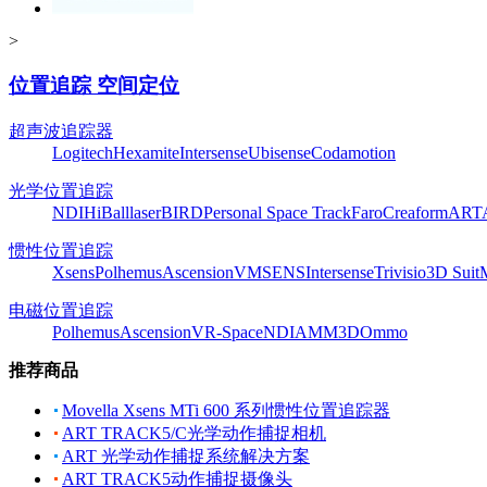
>
位置追踪 空间定位
超声波追踪器
Logitech
Hexamite
Intersense
Ubisense
Codamotion
光学位置追踪
NDI
HiBall
laserBIRD
Personal Space Track
Faro
Creaform
ART
惯性位置追踪
Xsens
Polhemus
Ascension
VMSENS
Intersense
Trivisio
3D Suit
电磁位置追踪
Polhemus
Ascension
VR-Space
NDI
AMM3D
Ommo
推荐商品
Movella Xsens MTi 600 系列惯性位置追踪器
ART TRACK5/C光学动作捕捉相机
ART 光学动作捕捉系统解决方案
ART TRACK5动作捕捉摄像头