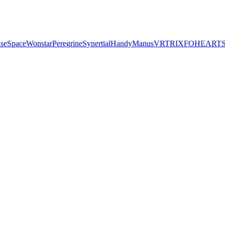
seSpace
Wonstar
Peregrine
Synertial
Handy
Manus
VRTRIX
FOHEART
S