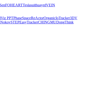
iSen
FOHEART
Teslasuit
huayrd
VEIN
dViz PPT
PhaseSpace
ReActor
Organic
IoTracker
3DV
s
Nokov
STEP
EasyTracker
CHINGMU
DongThink