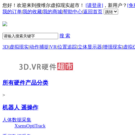
您好！欢迎来到搜维尔虚拟现实超市！
[请登录]
，新用户？
[免
我的订单
|
我的收藏
|
我的商城
|
帮助中心
|
返回首页
搜 索
3D
|
虚拟现实
|
动作捕捉
|
VR
|
位置追踪
|
立体显示器
|
增强现实
|
虚拟
所有硬件产品分类
>
机器人 遥操作
人体数据采集
Xsens
OptiTrack