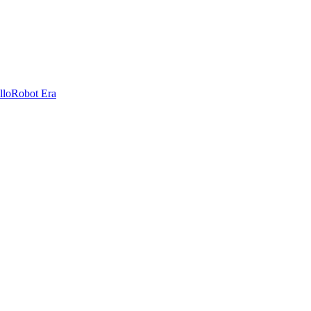
llo
Robot Era