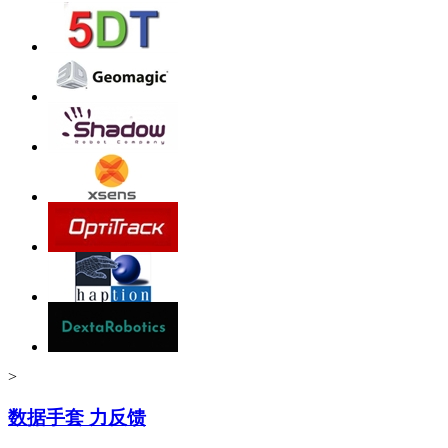
>
数据手套 力反馈