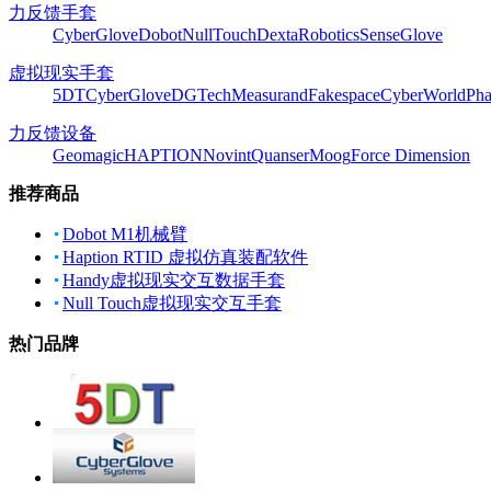
力反馈手套
CyberGlove
Dobot
NullTouch
DextaRobotics
SenseGlove
虚拟现实手套
5DT
CyberGlove
DGTech
Measurand
Fakespace
CyberWorld
Pha
力反馈设备
Geomagic
HAPTION
Novint
Quanser
Moog
Force Dimension
推荐商品
Dobot M1机械臂
Haption RTID 虚拟仿真装配软件
Handy虚拟现实交互数据手套
Null Touch虚拟现实交互手套
热门品牌