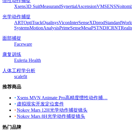
惯性动作捕捉
Xsens
3D Suit
Measurand
Synertial
Ascension
VMSENS
Noitom
光学动作捕捉
ART
OptiTrack
Qualisys
Vicon
InterSense
XDprod
Standard
Worl
Systems
MotionAnalysis
PrimeSense
Mesa
PST
NDI
CRNT
Reali
面部捕捉
Faceware
康复训练
Euleria Health
人体工程学分析
scalefit
推荐商品
Xsens MVN Animate Pro高精度惯性动作捕…
虚拟现实开发定位套件
Nokov Mars 12H光学动作捕捉镜头
Nokov Mars 8H光学动作捕捉镜头
热门品牌