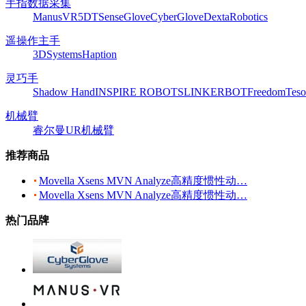
手指数据采集
ManusVR
5DT
SenseGlove
CyberGlove
DextaRobotics
遥操作主手
3DSystems
Haption
灵巧手
Shadow Hand
INSPIRE ROBOTS
LINKERBOT
Freedom
Teso
机械臂
睿尔曼
UR机械臂
推荐商品
Movella Xsens MVN Analyze高精度惯性动…
Movella Xsens MVN Analyze高精度惯性动…
热门品牌