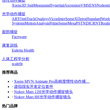
惯性动作捕捉
Xsens
3D Suit
Measurand
Synertial
Ascension
VMSENS
Noitom
光学动作捕捉
ART
OptiTrack
Qualisys
Vicon
InterSense
XDprod
Standard
Worl
Systems
MotionAnalysis
PrimeSense
Mesa
PST
NDI
CRNT
Reali
面部捕捉
Faceware
康复训练
Euleria Health
人体工程学分析
scalefit
推荐商品
Xsens MVN Animate Pro高精度惯性动作捕…
虚拟现实开发定位套件
Nokov Mars 12H光学动作捕捉镜头
Nokov Mars 8H光学动作捕捉镜头
热门品牌