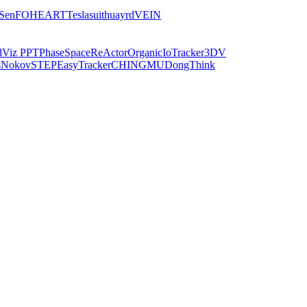
iSen
FOHEART
Teslasuit
huayrd
VEIN
dViz PPT
PhaseSpace
ReActor
Organic
IoTracker
3DV
s
Nokov
STEP
EasyTracker
CHINGMU
DongThink