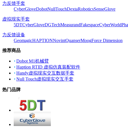
力反馈手套
CyberGlove
Dobot
NullTouch
DextaRobotics
SenseGlove
虚拟现实手套
5DT
CyberGlove
DGTech
Measurand
Fakespace
CyberWorld
Pha
力反馈设备
Geomagic
HAPTION
Novint
Quanser
Moog
Force Dimension
推荐商品
Dobot M1机械臂
Haption RTID 虚拟仿真装配软件
Handy虚拟现实交互数据手套
Null Touch虚拟现实交互手套
热门品牌