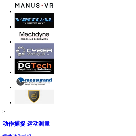
>
动作捕捉 运动测量