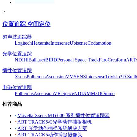
>
位置追踪 空间定位
超声波追踪器
Logitech
Hexamite
Intersense
Ubisense
Codamotion
光学位置追踪
NDI
HiBall
laserBIRD
Personal Space Track
Faro
Creaform
ART
惯性位置追踪
Xsens
Polhemus
Ascension
VMSENS
Intersense
Trivisio
3D Suit
电磁位置追踪
Polhemus
Ascension
VR-Space
NDI
AMM3D
Ommo
推荐商品
Movella Xsens MTi 600 系列惯性位置追踪器
ART TRACK5/C光学动作捕捉相机
ART 光学动作捕捉系统解决方案
ART TRACK5动作捕捉摄像头