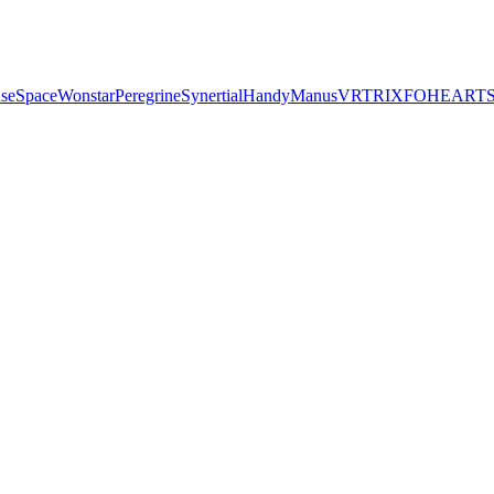
seSpace
Wonstar
Peregrine
Synertial
Handy
Manus
VRTRIX
FOHEART
S