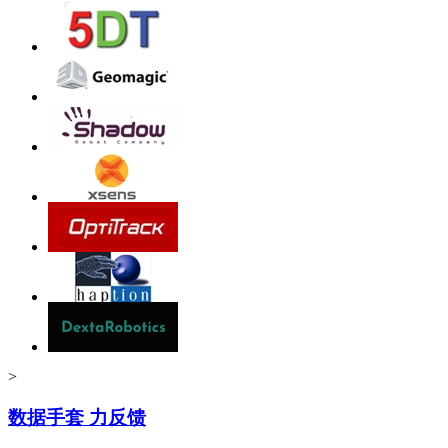
>
数据手套 力反馈