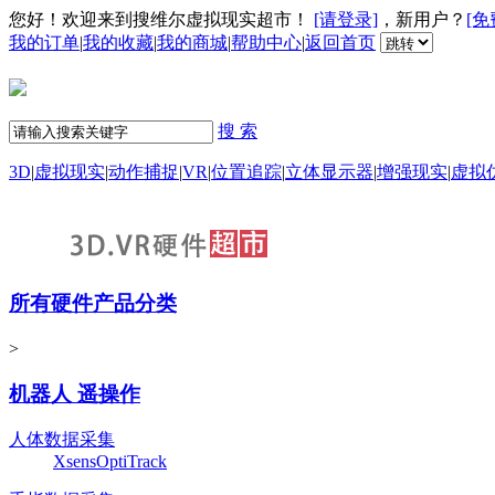
您好！欢迎来到搜维尔虚拟现实超市！
[请登录]
，新用户？
[免
我的订单
|
我的收藏
|
我的商城
|
帮助中心
|
返回首页
搜 索
3D
|
虚拟现实
|
动作捕捉
|
VR
|
位置追踪
|
立体显示器
|
增强现实
|
虚拟
所有硬件产品分类
>
机器人 遥操作
人体数据采集
Xsens
OptiTrack