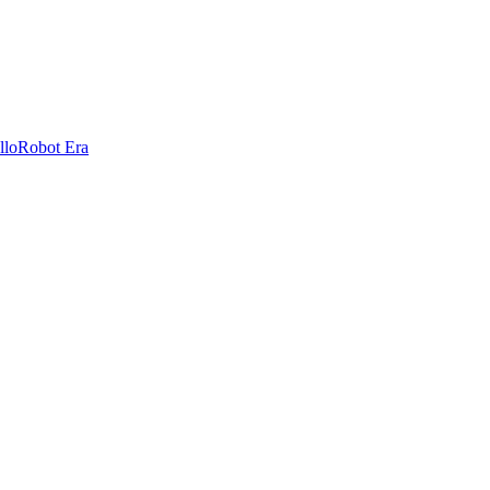
llo
Robot Era