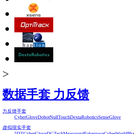
>
数据手套 力反馈
力反馈手套
CyberGlove
Dobot
NullTouch
DextaRobotics
SenseGlove
虚拟现实手套
5DT
CyberGlove
DGTech
Measurand
Fakespace
CyberWorld
Pha