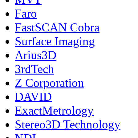
Faro
FastSCAN Cobra
Surface Imaging
Arius3D
3rdTech
Z Corporation
DAVID
ExactMetrology
Stereo3D Technology