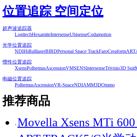
位置追踪 空间定位
超声波追踪器
Logitech
Hexamite
Intersense
Ubisense
Codamotion
光学位置追踪
NDI
HiBall
laserBIRD
Personal Space Track
Faro
Creaform
ART
惯性位置追踪
Xsens
Polhemus
Ascension
VMSENS
Intersense
Trivisio
3D Suit
电磁位置追踪
Polhemus
Ascension
VR-Space
NDI
AMM3D
Ommo
推荐商品
Movella Xsens MT