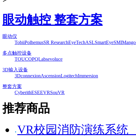
眼动触控 整套方案
眼动仪
Tobii
Polhemus
SR Research
EyeTech
ASL
SmartEye
SMI
Mango
多点触控设备
TOUCO
PQLabs
evoluce
3D输入设备
3Dconnexion
Ascension
Logitech
Immersion
整套方案
Cyberith
ESEEVR
SouVR
推荐商品
VR校园消防演练系统