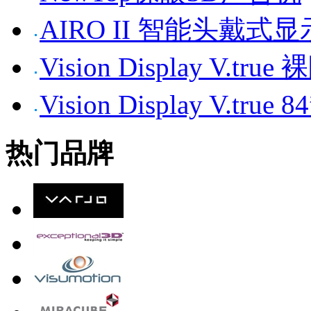
AIRO II 智能头戴式
Vision Display V.tr
Vision Display V.t
热门品牌