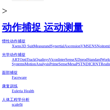
>
动作捕捉 运动测量
惯性动作捕捉
Xsens
3D Suit
Measurand
Synertial
Ascension
VMSENS
Noitom
光学动作捕捉
ART
OptiTrack
Qualisys
Vicon
InterSense
XDprod
Standard
Worl
Systems
MotionAnalysis
PrimeSense
Mesa
PST
NDI
CRNT
Reali
面部捕捉
Faceware
康复训练
Euleria Health
人体工程学分析
scalefit