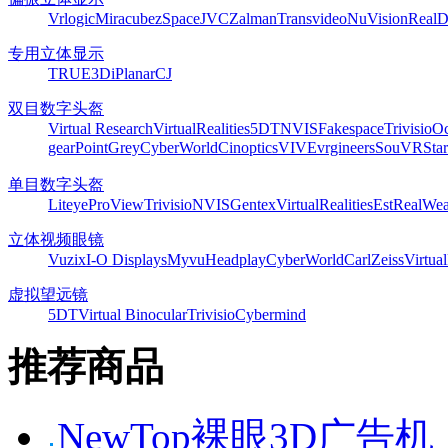
Vrlogic
Miracube
zSpace
JVC
Zalman
Transvideo
NuVision
Real
专用立体显示
TRUE3Di
Planar
CJ
双目数字头盔
Virtual Research
VirtualRealities
5DT
NVIS
Fakespace
Trivisio
Oc
gear
PointGrey
CyberWorld
Cinoptics
VIVE
vrgineers
SouVR
Sta
单目数字头盔
Liteye
ProView
Trivisio
NVIS
Gentex
VirtualRealities
Est
RealWea
立体视频眼镜
Vuzix
I-O Displays
Myvu
Headplay
CyberWorld
CarlZeiss
Virtual
虚拟望远镜
5DT
Virtual Binocular
Trivisio
Cybermind
推荐商品
NewTop裸眼3D广告机