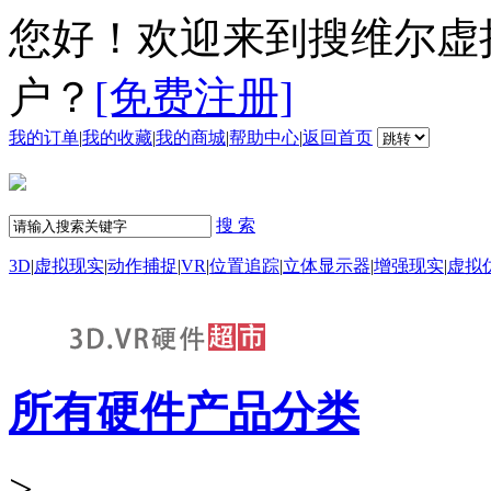
您好！欢迎来到搜维尔虚
户？
[免费注册]
我的订单
|
我的收藏
|
我的商城
|
帮助中心
|
返回首页
搜 索
3D
|
虚拟现实
|
动作捕捉
|
VR
|
位置追踪
|
立体显示器
|
增强现实
|
虚拟
所有硬件产品分类
>