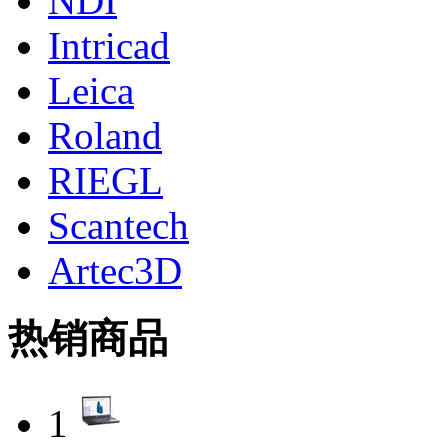
NDI
Intricad
Leica
Roland
RIEGL
Scantech
Artec3D
热销商品
1