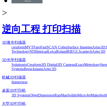
>
逆向工程 打印扫描
3D激光扫描器
creaform
MVT
Faro
FastSCAN Cobra
Surface Imaging
Arius3D
Technology
NDI
Intricad
Leica
Roland
RIEGL
Scantech
Artec3D
3D光学扫描器
Solutionix
Creaform
3D Digital
3D Camega
ExactMetrology
Ster
Systems
Breuckmann
Artec3D
机械3D扫描器
Immersion
桌面3D打印机
3D Systems
Objet
Dimension
RapMan
Solido
MicroJet
Makerbot
S
大型3D打印机