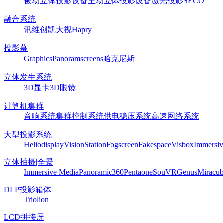
被动立体投影设备
主动立体投影设备
激光投影
SECO
融合系统
讯维
创凯
大视
Hapry
投影幕
Graphics
Panoram
screens
哈克尼斯
立体发生系统
3D显卡
3D眼镜
计算机集群
音响系统
集群控制系统
供电稳压系统
高速网络系统
大型投影系统
Heliodisplay
VisionStation
Fogscreen
Fakespace
Visbox
Immersiv
立体拍摄|全景
Immersive Media
Panoramic360
Pentaone
SouVR
Genus
Miracu
DLP投影箱体
Triolion
LCD拼接屏