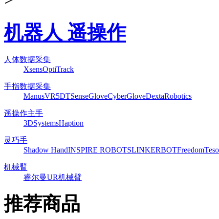
机器人 遥操作
人体数据采集
Xsens
OptiTrack
手指数据采集
ManusVR
5DT
SenseGlove
CyberGlove
DextaRobotics
遥操作主手
3DSystems
Haption
灵巧手
Shadow Hand
INSPIRE ROBOTS
LINKERBOT
Freedom
Teso
机械臂
睿尔曼
UR机械臂
推荐商品