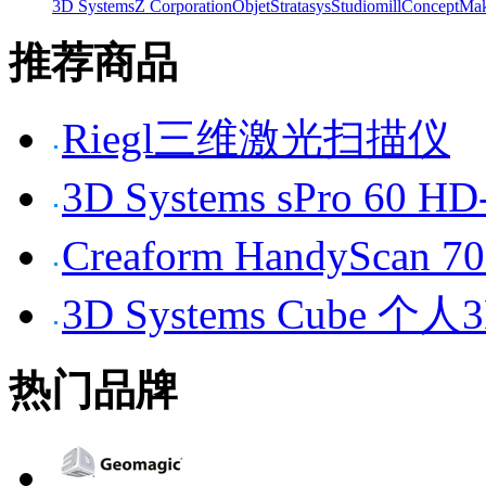
3D Systems
Z Corporation
Objet
Stratasys
Studiomill
Concept
Mak
推荐商品
Riegl三维激光扫描仪
3D Systems sPro 6
Creaform HandySc
3D Systems Cube 
热门品牌