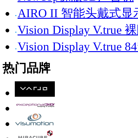
AIRO II 智能头戴式
Vision Display V.tr
Vision Display V.t
热门品牌