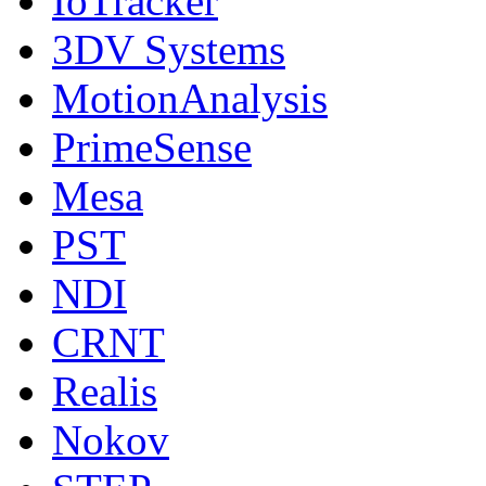
IoTracker
3DV Systems
MotionAnalysis
PrimeSense
Mesa
PST
NDI
CRNT
Realis
Nokov