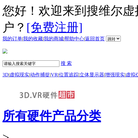
您好！欢迎来到搜维尔虚
户？
[免费注册]
我的订单
|
我的收藏
|
我的商城
|
帮助中心
|
返回首页
搜 索
3D
|
虚拟现实
|
动作捕捉
|
VR
|
位置追踪
|
立体显示器
|
增强现实
|
虚拟
所有硬件产品分类
>