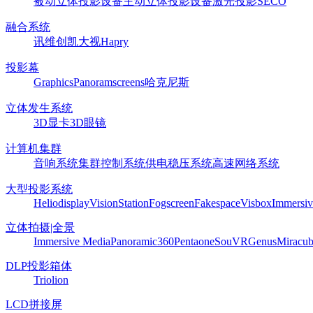
被动立体投影设备
主动立体投影设备
激光投影
SECO
融合系统
讯维
创凯
大视
Hapry
投影幕
Graphics
Panoram
screens
哈克尼斯
立体发生系统
3D显卡
3D眼镜
计算机集群
音响系统
集群控制系统
供电稳压系统
高速网络系统
大型投影系统
Heliodisplay
VisionStation
Fogscreen
Fakespace
Visbox
Immersiv
立体拍摄|全景
Immersive Media
Panoramic360
Pentaone
SouVR
Genus
Miracu
DLP投影箱体
Triolion
LCD拼接屏