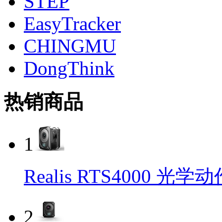
STEP
EasyTracker
CHINGMU
DongThink
热销商品
1
Realis RTS4000 
2