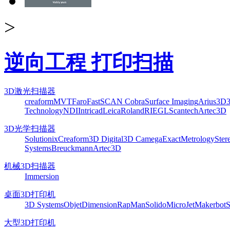
>
逆向工程 打印扫描
3D激光扫描器
creaform
MVT
Faro
FastSCAN Cobra
Surface Imaging
Arius3D
Technology
NDI
Intricad
Leica
Roland
RIEGL
Scantech
Artec3D
3D光学扫描器
Solutionix
Creaform
3D Digital
3D Camega
ExactMetrology
Ster
Systems
Breuckmann
Artec3D
机械3D扫描器
Immersion
桌面3D打印机
3D Systems
Objet
Dimension
RapMan
Solido
MicroJet
Makerbot
S
大型3D打印机