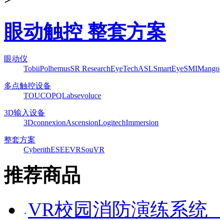
眼动触控 整套方案
眼动仪
Tobii
Polhemus
SR Research
EyeTech
ASL
SmartEye
SMI
Mango
多点触控设备
TOUCO
PQLabs
evoluce
3D输入设备
3Dconnexion
Ascension
Logitech
Immersion
整套方案
Cyberith
ESEEVR
SouVR
推荐商品
VR校园消防演练系统