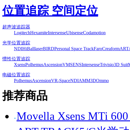
位置追踪 空间定位
超声波追踪器
Logitech
Hexamite
Intersense
Ubisense
Codamotion
光学位置追踪
NDI
HiBall
laserBIRD
Personal Space Track
Faro
Creaform
ART
惯性位置追踪
Xsens
Polhemus
Ascension
VMSENS
Intersense
Trivisio
3D Suit
电磁位置追踪
Polhemus
Ascension
VR-Space
NDI
AMM3D
Ommo
推荐商品
Movella Xsens MT