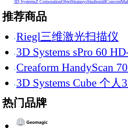
3D Systems
Z Corporation
Objet
Stratasys
Studiomill
Concept
Mak
推荐商品
Riegl三维激光扫描仪
3D Systems sPro 6
Creaform HandySc
3D Systems Cube 
热门品牌