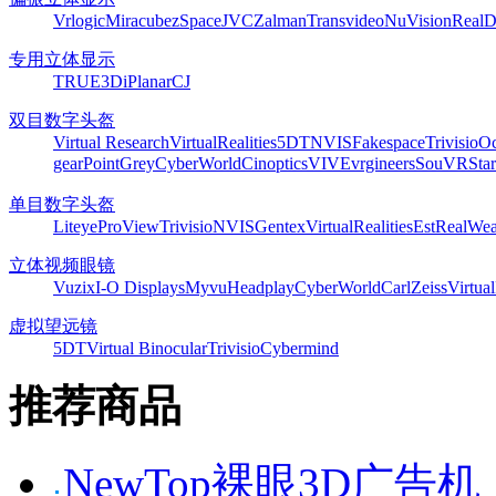
Vrlogic
Miracube
zSpace
JVC
Zalman
Transvideo
NuVision
Real
专用立体显示
TRUE3Di
Planar
CJ
双目数字头盔
Virtual Research
VirtualRealities
5DT
NVIS
Fakespace
Trivisio
Oc
gear
PointGrey
CyberWorld
Cinoptics
VIVE
vrgineers
SouVR
Sta
单目数字头盔
Liteye
ProView
Trivisio
NVIS
Gentex
VirtualRealities
Est
RealWea
立体视频眼镜
Vuzix
I-O Displays
Myvu
Headplay
CyberWorld
CarlZeiss
Virtual
虚拟望远镜
5DT
Virtual Binocular
Trivisio
Cybermind
推荐商品
NewTop裸眼3D广告机