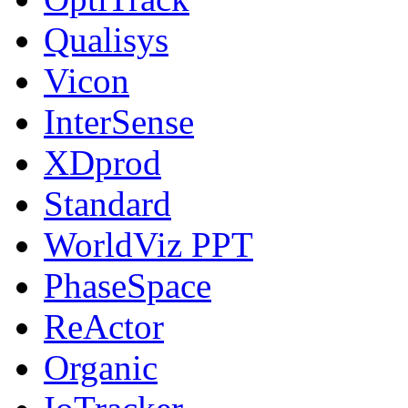
Qualisys
Vicon
InterSense
XDprod
Standard
WorldViz PPT
PhaseSpace
ReActor
Organic