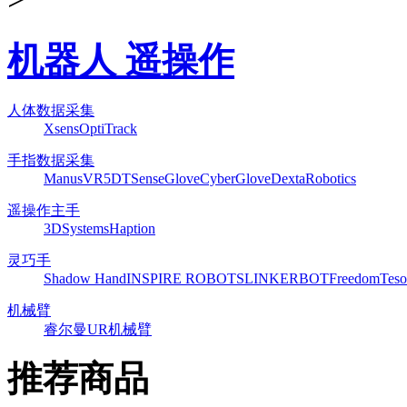
机器人 遥操作
人体数据采集
Xsens
OptiTrack
手指数据采集
ManusVR
5DT
SenseGlove
CyberGlove
DextaRobotics
遥操作主手
3DSystems
Haption
灵巧手
Shadow Hand
INSPIRE ROBOTS
LINKERBOT
Freedom
Teso
机械臂
睿尔曼
UR机械臂
推荐商品