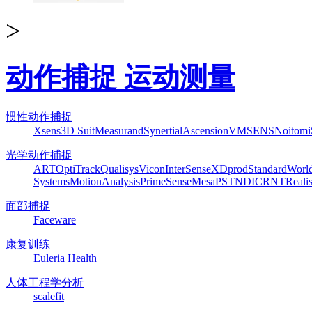
>
动作捕捉 运动测量
惯性动作捕捉
Xsens
3D Suit
Measurand
Synertial
Ascension
VMSENS
Noitom
光学动作捕捉
ART
OptiTrack
Qualisys
Vicon
InterSense
XDprod
Standard
Worl
Systems
MotionAnalysis
PrimeSense
Mesa
PST
NDI
CRNT
Reali
面部捕捉
Faceware
康复训练
Euleria Health
人体工程学分析
scalefit