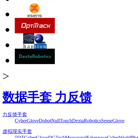
>
数据手套 力反馈
力反馈手套
CyberGlove
Dobot
NullTouch
DextaRobotics
SenseGlove
虚拟现实手套
5DT
CyberGlove
DGTech
Measurand
Fakespace
CyberWorld
Pha