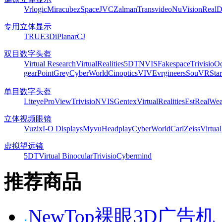
Vrlogic
Miracube
zSpace
JVC
Zalman
Transvideo
NuVision
Real
专用立体显示
TRUE3Di
Planar
CJ
双目数字头盔
Virtual Research
VirtualRealities
5DT
NVIS
Fakespace
Trivisio
Oc
gear
PointGrey
CyberWorld
Cinoptics
VIVE
vrgineers
SouVR
Sta
单目数字头盔
Liteye
ProView
Trivisio
NVIS
Gentex
VirtualRealities
Est
RealWea
立体视频眼镜
Vuzix
I-O Displays
Myvu
Headplay
CyberWorld
CarlZeiss
Virtual
虚拟望远镜
5DT
Virtual Binocular
Trivisio
Cybermind
推荐商品
NewTop裸眼3D广告机