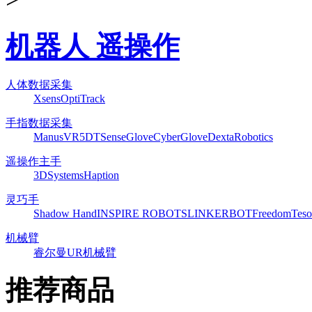
机器人 遥操作
人体数据采集
Xsens
OptiTrack
手指数据采集
ManusVR
5DT
SenseGlove
CyberGlove
DextaRobotics
遥操作主手
3DSystems
Haption
灵巧手
Shadow Hand
INSPIRE ROBOTS
LINKERBOT
Freedom
Teso
机械臂
睿尔曼
UR机械臂
推荐商品