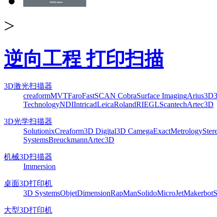
>
逆向工程 打印扫描
3D激光扫描器
creaform
MVT
Faro
FastSCAN Cobra
Surface Imaging
Arius3D
Technology
NDI
Intricad
Leica
Roland
RIEGL
Scantech
Artec3D
3D光学扫描器
Solutionix
Creaform
3D Digital
3D Camega
ExactMetrology
Ster
Systems
Breuckmann
Artec3D
机械3D扫描器
Immersion
桌面3D打印机
3D Systems
Objet
Dimension
RapMan
Solido
MicroJet
Makerbot
S
大型3D打印机