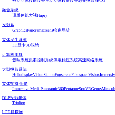
被动立体投影设备
主动立体投影设备
激光投影
SECO
融合系统
讯维
创凯
大视
Hapry
投影幕
Graphics
Panoram
screens
哈克尼斯
立体发生系统
3D显卡
3D眼镜
计算机集群
音响系统
集群控制系统
供电稳压系统
高速网络系统
大型投影系统
Heliodisplay
VisionStation
Fogscreen
Fakespace
Visbox
Immersiv
立体拍摄|全景
Immersive Media
Panoramic360
Pentaone
SouVR
Genus
Miracu
DLP投影箱体
Triolion
LCD拼接屏