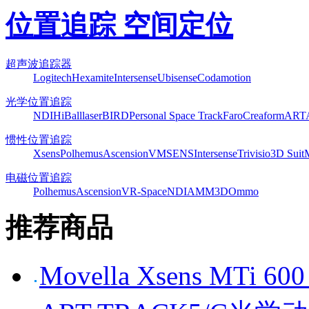
位置追踪 空间定位
超声波追踪器
Logitech
Hexamite
Intersense
Ubisense
Codamotion
光学位置追踪
NDI
HiBall
laserBIRD
Personal Space Track
Faro
Creaform
ART
惯性位置追踪
Xsens
Polhemus
Ascension
VMSENS
Intersense
Trivisio
3D Suit
电磁位置追踪
Polhemus
Ascension
VR-Space
NDI
AMM3D
Ommo
推荐商品
Movella Xsens MT