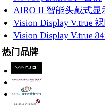
AIRO II 智能头戴式
Vision Display V.tr
Vision Display V.t
热门品牌