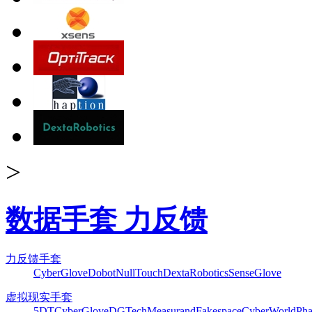
>
数据手套 力反馈
力反馈手套
CyberGlove
Dobot
NullTouch
DextaRobotics
SenseGlove
虚拟现实手套
5DT
CyberGlove
DGTech
Measurand
Fakespace
CyberWorld
Pha