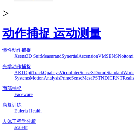
>
动作捕捉 运动测量
惯性动作捕捉
Xsens
3D Suit
Measurand
Synertial
Ascension
VMSENS
Noitom
光学动作捕捉
ART
OptiTrack
Qualisys
Vicon
InterSense
XDprod
Standard
Worl
Systems
MotionAnalysis
PrimeSense
Mesa
PST
NDI
CRNT
Reali
面部捕捉
Faceware
康复训练
Euleria Health
人体工程学分析
scalefit