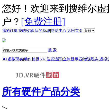
您好！欢迎来到搜维尔虚
户？
[免费注册]
我的订单
|
我的收藏
|
我的商城
|
帮助中心
|
返回首页
搜 索
3D
|
虚拟现实
|
动作捕捉
|
VR
|
位置追踪
|
立体显示器
|
增强现实
|
虚拟
所有硬件产品分类
>