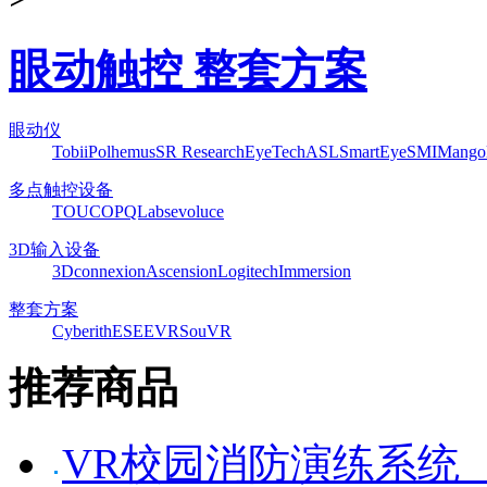
眼动触控 整套方案
眼动仪
Tobii
Polhemus
SR Research
EyeTech
ASL
SmartEye
SMI
Mango
多点触控设备
TOUCO
PQLabs
evoluce
3D输入设备
3Dconnexion
Ascension
Logitech
Immersion
整套方案
Cyberith
ESEEVR
SouVR
推荐商品
VR校园消防演练系统