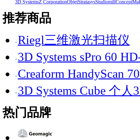
3D Systems
Z Corporation
Objet
Stratasys
Studiomill
Concept
Mak
推荐商品
Riegl三维激光扫描仪
3D Systems sPro 6
Creaform HandySc
3D Systems Cube 
热门品牌