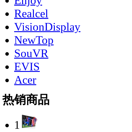
Enjoy
Realcel
VisionDisplay
NewTop
SouVR
EVIS
Acer
热销商品
1