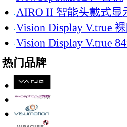
AIRO II 智能头戴式
Vision Display V.tr
Vision Display V.t
热门品牌