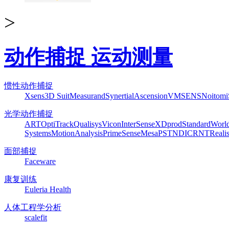
>
动作捕捉 运动测量
惯性动作捕捉
Xsens
3D Suit
Measurand
Synertial
Ascension
VMSENS
Noitom
光学动作捕捉
ART
OptiTrack
Qualisys
Vicon
InterSense
XDprod
Standard
Worl
Systems
MotionAnalysis
PrimeSense
Mesa
PST
NDI
CRNT
Reali
面部捕捉
Faceware
康复训练
Euleria Health
人体工程学分析
scalefit