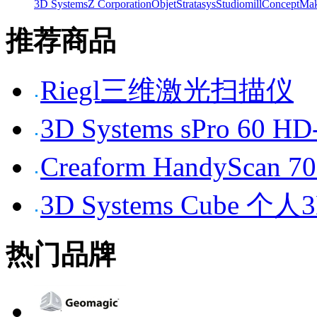
3D Systems
Z Corporation
Objet
Stratasys
Studiomill
Concept
Mak
推荐商品
Riegl三维激光扫描仪
3D Systems sPro 6
Creaform HandySc
3D Systems Cube 
热门品牌