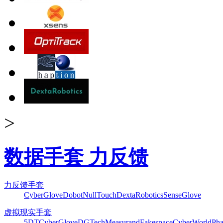
>
数据手套 力反馈
力反馈手套
CyberGlove
Dobot
NullTouch
DextaRobotics
SenseGlove
虚拟现实手套
5DT
CyberGlove
DGTech
Measurand
Fakespace
CyberWorld
Pha