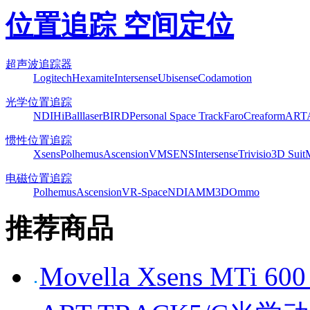
位置追踪 空间定位
超声波追踪器
Logitech
Hexamite
Intersense
Ubisense
Codamotion
光学位置追踪
NDI
HiBall
laserBIRD
Personal Space Track
Faro
Creaform
ART
惯性位置追踪
Xsens
Polhemus
Ascension
VMSENS
Intersense
Trivisio
3D Suit
电磁位置追踪
Polhemus
Ascension
VR-Space
NDI
AMM3D
Ommo
推荐商品
Movella Xsens MT