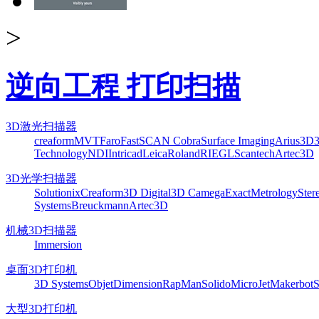
>
逆向工程 打印扫描
3D激光扫描器
creaform
MVT
Faro
FastSCAN Cobra
Surface Imaging
Arius3D
Technology
NDI
Intricad
Leica
Roland
RIEGL
Scantech
Artec3D
3D光学扫描器
Solutionix
Creaform
3D Digital
3D Camega
ExactMetrology
Ster
Systems
Breuckmann
Artec3D
机械3D扫描器
Immersion
桌面3D打印机
3D Systems
Objet
Dimension
RapMan
Solido
MicroJet
Makerbot
S
大型3D打印机