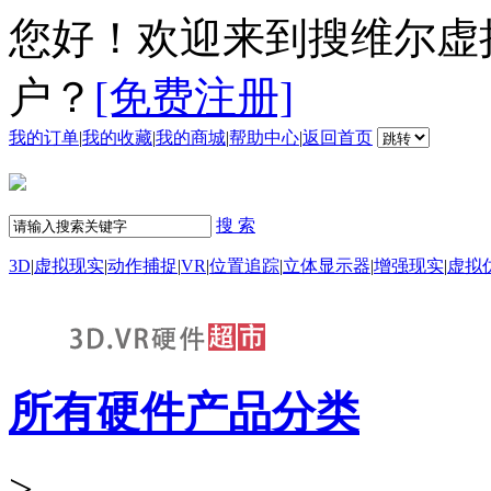
您好！欢迎来到搜维尔虚
户？
[免费注册]
我的订单
|
我的收藏
|
我的商城
|
帮助中心
|
返回首页
搜 索
3D
|
虚拟现实
|
动作捕捉
|
VR
|
位置追踪
|
立体显示器
|
增强现实
|
虚拟
所有硬件产品分类
>