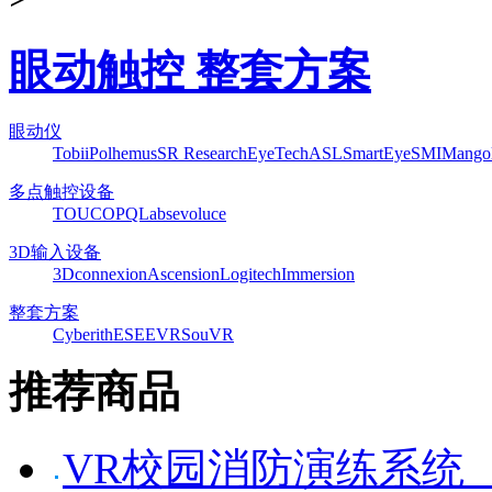
眼动触控 整套方案
眼动仪
Tobii
Polhemus
SR Research
EyeTech
ASL
SmartEye
SMI
Mango
多点触控设备
TOUCO
PQLabs
evoluce
3D输入设备
3Dconnexion
Ascension
Logitech
Immersion
整套方案
Cyberith
ESEEVR
SouVR
推荐商品
VR校园消防演练系统