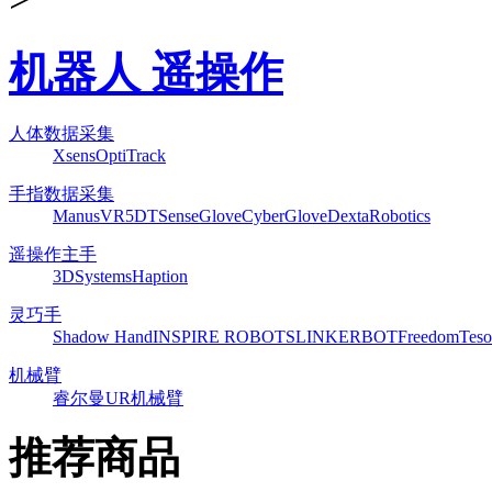
机器人 遥操作
人体数据采集
Xsens
OptiTrack
手指数据采集
ManusVR
5DT
SenseGlove
CyberGlove
DextaRobotics
遥操作主手
3DSystems
Haption
灵巧手
Shadow Hand
INSPIRE ROBOTS
LINKERBOT
Freedom
Teso
机械臂
睿尔曼
UR机械臂
推荐商品