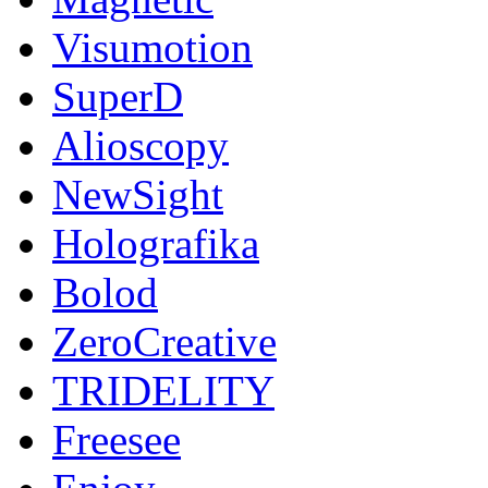
Visumotion
SuperD
Alioscopy
NewSight
Holografika
Bolod
ZeroCreative
TRIDELITY
Freesee