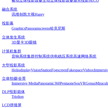
被动立体投影设备
主动立体投影设备
激光投影
SECO
融合系统
讯维
创凯
大视
Hapry
投影幕
Graphics
Panoram
screens
哈克尼斯
立体发生系统
3D显卡
3D眼镜
计算机集群
音响系统
集群控制系统
供电稳压系统
高速网络系统
大型投影系统
Heliodisplay
VisionStation
Fogscreen
Fakespace
Visbox
Immersiv
立体拍摄|全景
Immersive Media
Panoramic360
Pentaone
SouVR
Genus
Miracu
DLP投影箱体
Triolion
LCD拼接屏