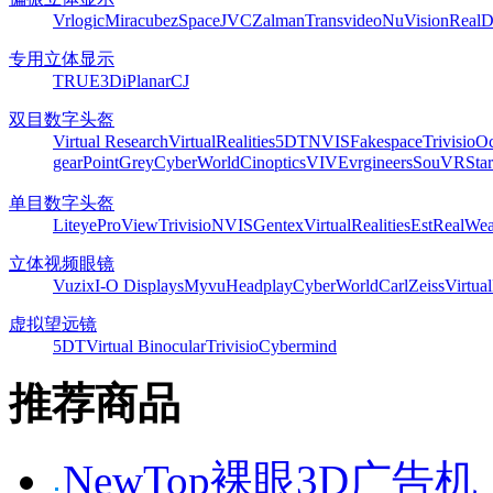
Vrlogic
Miracube
zSpace
JVC
Zalman
Transvideo
NuVision
Real
专用立体显示
TRUE3Di
Planar
CJ
双目数字头盔
Virtual Research
VirtualRealities
5DT
NVIS
Fakespace
Trivisio
Oc
gear
PointGrey
CyberWorld
Cinoptics
VIVE
vrgineers
SouVR
Sta
单目数字头盔
Liteye
ProView
Trivisio
NVIS
Gentex
VirtualRealities
Est
RealWea
立体视频眼镜
Vuzix
I-O Displays
Myvu
Headplay
CyberWorld
CarlZeiss
Virtual
虚拟望远镜
5DT
Virtual Binocular
Trivisio
Cybermind
推荐商品
NewTop裸眼3D广告机