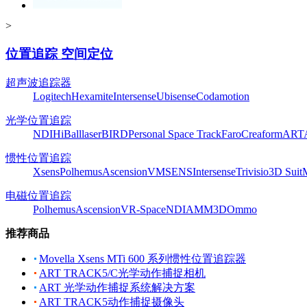
>
位置追踪 空间定位
超声波追踪器
Logitech
Hexamite
Intersense
Ubisense
Codamotion
光学位置追踪
NDI
HiBall
laserBIRD
Personal Space Track
Faro
Creaform
ART
惯性位置追踪
Xsens
Polhemus
Ascension
VMSENS
Intersense
Trivisio
3D Suit
电磁位置追踪
Polhemus
Ascension
VR-Space
NDI
AMM3D
Ommo
推荐商品
Movella Xsens MTi 600 系列惯性位置追踪器
ART TRACK5/C光学动作捕捉相机
ART 光学动作捕捉系统解决方案
ART TRACK5动作捕捉摄像头