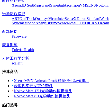
惯性动作捕捉
Xsens
3D Suit
Measurand
Synertial
Ascension
VMSENS
Noitom
光学动作捕捉
ART
OptiTrack
Qualisys
Vicon
InterSense
XDprod
Standard
Worl
Systems
MotionAnalysis
PrimeSense
Mesa
PST
NDI
CRNT
Reali
面部捕捉
Faceware
康复训练
Euleria Health
人体工程学分析
scalefit
推荐商品
Xsens MVN Animate Pro高精度惯性动作捕…
虚拟现实开发定位套件
Nokov Mars 12H光学动作捕捉镜头
Nokov Mars 8H光学动作捕捉镜头
热门品牌