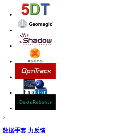
>
数据手套 力反馈