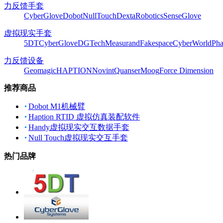
力反馈手套
CyberGlove
Dobot
NullTouch
DextaRobotics
SenseGlove
虚拟现实手套
5DT
CyberGlove
DGTech
Measurand
Fakespace
CyberWorld
Pha
力反馈设备
Geomagic
HAPTION
Novint
Quanser
Moog
Force Dimension
推荐商品
Dobot M1机械臂
Haption RTID 虚拟仿真装配软件
Handy虚拟现实交互数据手套
Null Touch虚拟现实交互手套
热门品牌