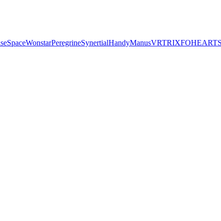
seSpace
Wonstar
Peregrine
Synertial
Handy
Manus
VRTRIX
FOHEART
S