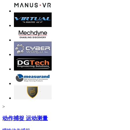
>
动作捕捉 运动测量