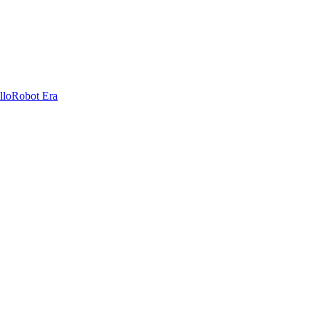
llo
Robot Era