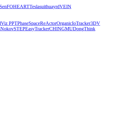
iSen
FOHEART
Teslasuit
huayrd
VEIN
dViz PPT
PhaseSpace
ReActor
Organic
IoTracker
3DV
s
Nokov
STEP
EasyTracker
CHINGMU
DongThink