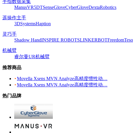
手指数据采集
ManusVR
5DT
SenseGlove
CyberGlove
DextaRobotics
遥操作主手
3DSystems
Haption
灵巧手
Shadow Hand
INSPIRE ROBOTS
LINKERBOT
Freedom
Teso
机械臂
睿尔曼
UR机械臂
推荐商品
Movella Xsens MVN Analyze高精度惯性动…
Movella Xsens MVN Analyze高精度惯性动…
热门品牌