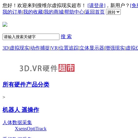
您好！欢迎来到搜维尔虚拟现实超市！
[请登录]
，新用户？
[免
我的订单
|
我的收藏
|
我的商城
|
帮助中心
|
返回首页
搜 索
3D
|
虚拟现实
|
动作捕捉
|
VR
|
位置追踪
|
立体显示器
|
增强现实
|
虚拟
所有硬件产品分类
>
机器人 遥操作
人体数据采集
Xsens
OptiTrack