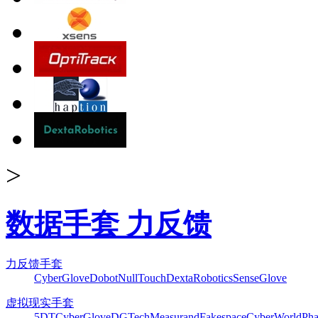
>
数据手套 力反馈
力反馈手套
CyberGlove
Dobot
NullTouch
DextaRobotics
SenseGlove
虚拟现实手套
5DT
CyberGlove
DGTech
Measurand
Fakespace
CyberWorld
Pha