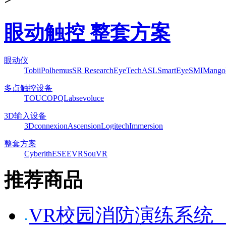
眼动触控 整套方案
眼动仪
Tobii
Polhemus
SR Research
EyeTech
ASL
SmartEye
SMI
Mango
多点触控设备
TOUCO
PQLabs
evoluce
3D输入设备
3Dconnexion
Ascension
Logitech
Immersion
整套方案
Cyberith
ESEEVR
SouVR
推荐商品
VR校园消防演练系统