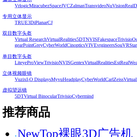
Vrlogic
Miracube
zSpace
JVC
Zalman
Transvideo
NuVision
Real
专用立体显示
TRUE3Di
Planar
CJ
双目数字头盔
Virtual Research
VirtualRealities
5DT
NVIS
Fakespace
Trivisio
Oc
gear
PointGrey
CyberWorld
Cinoptics
VIVE
vrgineers
SouVR
Sta
单目数字头盔
Liteye
ProView
Trivisio
NVIS
Gentex
VirtualRealities
Est
RealWea
立体视频眼镜
Vuzix
I-O Displays
Myvu
Headplay
CyberWorld
CarlZeiss
Virtual
虚拟望远镜
5DT
Virtual Binocular
Trivisio
Cybermind
推荐商品
NewTop裸眼3D广告机