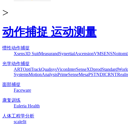
>
动作捕捉 运动测量
惯性动作捕捉
Xsens
3D Suit
Measurand
Synertial
Ascension
VMSENS
Noitom
光学动作捕捉
ART
OptiTrack
Qualisys
Vicon
InterSense
XDprod
Standard
Worl
Systems
MotionAnalysis
PrimeSense
Mesa
PST
NDI
CRNT
Reali
面部捕捉
Faceware
康复训练
Euleria Health
人体工程学分析
scalefit