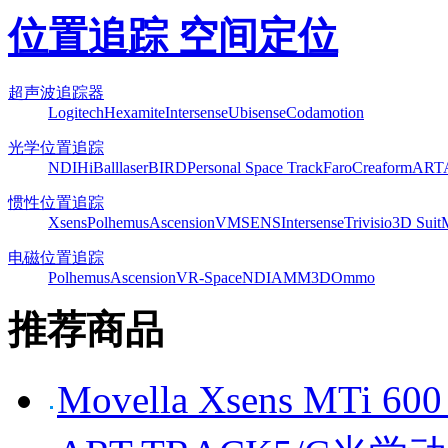
位置追踪 空间定位
超声波追踪器
Logitech
Hexamite
Intersense
Ubisense
Codamotion
光学位置追踪
NDI
HiBall
laserBIRD
Personal Space Track
Faro
Creaform
ART
惯性位置追踪
Xsens
Polhemus
Ascension
VMSENS
Intersense
Trivisio
3D Suit
电磁位置追踪
Polhemus
Ascension
VR-Space
NDI
AMM3D
Ommo
推荐商品
Movella Xsens MT