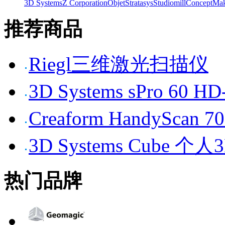
3D Systems
Z Corporation
Objet
Stratasys
Studiomill
Concept
Mak
推荐商品
Riegl三维激光扫描仪
3D Systems sPro 6
Creaform HandySc
3D Systems Cube 
热门品牌