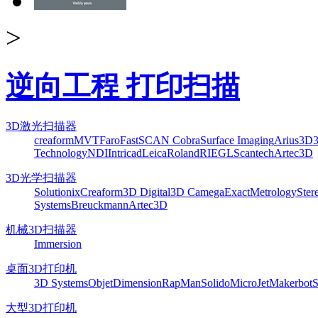
>
逆向工程 打印扫描
3D激光扫描器
creaform
MVT
Faro
FastSCAN Cobra
Surface Imaging
Arius3D
Technology
NDI
Intricad
Leica
Roland
RIEGL
Scantech
Artec3D
3D光学扫描器
Solutionix
Creaform
3D Digital
3D Camega
ExactMetrology
Ster
Systems
Breuckmann
Artec3D
机械3D扫描器
Immersion
桌面3D打印机
3D Systems
Objet
Dimension
RapMan
Solido
MicroJet
Makerbot
S
大型3D打印机