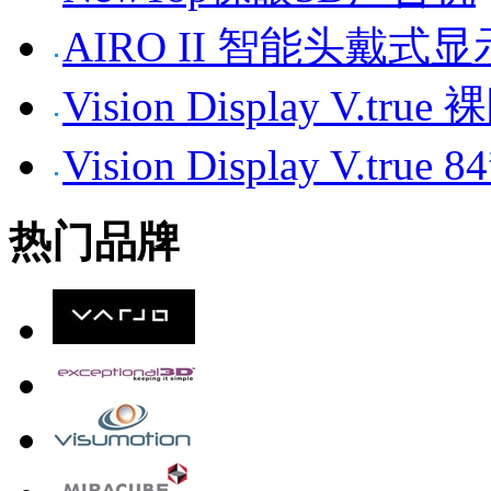
AIRO II 智能头戴式
Vision Display V.tr
Vision Display V.t
热门品牌