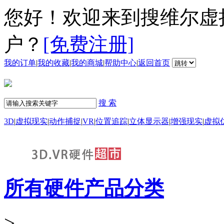
您好！欢迎来到搜维尔虚
户？
[免费注册]
我的订单
|
我的收藏
|
我的商城
|
帮助中心
|
返回首页
搜 索
3D
|
虚拟现实
|
动作捕捉
|
VR
|
位置追踪
|
立体显示器
|
增强现实
|
虚拟
所有硬件产品分类
>