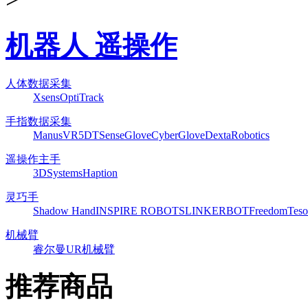
机器人 遥操作
人体数据采集
Xsens
OptiTrack
手指数据采集
ManusVR
5DT
SenseGlove
CyberGlove
DextaRobotics
遥操作主手
3DSystems
Haption
灵巧手
Shadow Hand
INSPIRE ROBOTS
LINKERBOT
Freedom
Teso
机械臂
睿尔曼
UR机械臂
推荐商品