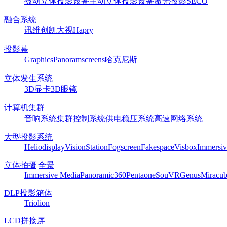
被动立体投影设备
主动立体投影设备
激光投影
SECO
融合系统
讯维
创凯
大视
Hapry
投影幕
Graphics
Panoram
screens
哈克尼斯
立体发生系统
3D显卡
3D眼镜
计算机集群
音响系统
集群控制系统
供电稳压系统
高速网络系统
大型投影系统
Heliodisplay
VisionStation
Fogscreen
Fakespace
Visbox
Immersiv
立体拍摄|全景
Immersive Media
Panoramic360
Pentaone
SouVR
Genus
Miracu
DLP投影箱体
Triolion
LCD拼接屏