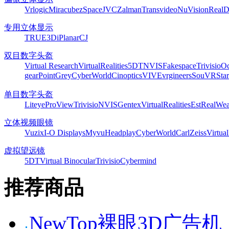
Vrlogic
Miracube
zSpace
JVC
Zalman
Transvideo
NuVision
Real
专用立体显示
TRUE3Di
Planar
CJ
双目数字头盔
Virtual Research
VirtualRealities
5DT
NVIS
Fakespace
Trivisio
Oc
gear
PointGrey
CyberWorld
Cinoptics
VIVE
vrgineers
SouVR
Sta
单目数字头盔
Liteye
ProView
Trivisio
NVIS
Gentex
VirtualRealities
Est
RealWea
立体视频眼镜
Vuzix
I-O Displays
Myvu
Headplay
CyberWorld
CarlZeiss
Virtual
虚拟望远镜
5DT
Virtual Binocular
Trivisio
Cybermind
推荐商品
NewTop裸眼3D广告机