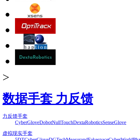
>
数据手套 力反馈
力反馈手套
CyberGlove
Dobot
NullTouch
DextaRobotics
SenseGlove
虚拟现实手套
5DT
CyberGlove
DGTech
Measurand
Fakespace
CyberWorld
Pha