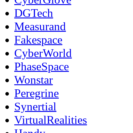
DGTech
Measurand
Fakespace
CyberWorld
PhaseSpace
Wonstar
Peregrine
Synertial
VirtualRealities