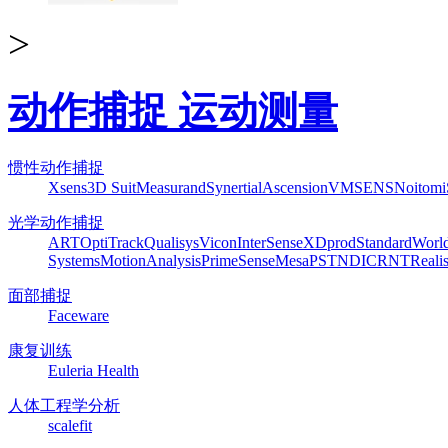
>
动作捕捉 运动测量
惯性动作捕捉
Xsens
3D Suit
Measurand
Synertial
Ascension
VMSENS
Noitom
光学动作捕捉
ART
OptiTrack
Qualisys
Vicon
InterSense
XDprod
Standard
Worl
Systems
MotionAnalysis
PrimeSense
Mesa
PST
NDI
CRNT
Reali
面部捕捉
Faceware
康复训练
Euleria Health
人体工程学分析
scalefit