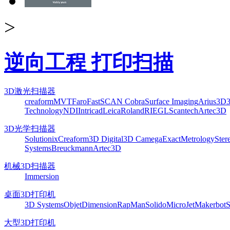
>
逆向工程 打印扫描
3D激光扫描器
creaform
MVT
Faro
FastSCAN Cobra
Surface Imaging
Arius3D
Technology
NDI
Intricad
Leica
Roland
RIEGL
Scantech
Artec3D
3D光学扫描器
Solutionix
Creaform
3D Digital
3D Camega
ExactMetrology
Ster
Systems
Breuckmann
Artec3D
机械3D扫描器
Immersion
桌面3D打印机
3D Systems
Objet
Dimension
RapMan
Solido
MicroJet
Makerbot
S
大型3D打印机