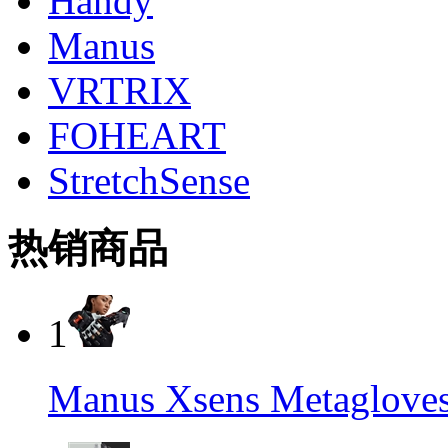
Handy
Manus
VRTRIX
FOHEART
StretchSense
热销商品
1
Manus Xsens Metag