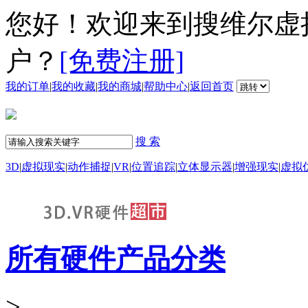
您好！欢迎来到搜维尔虚
户？
[免费注册]
我的订单
|
我的收藏
|
我的商城
|
帮助中心
|
返回首页
搜 索
3D
|
虚拟现实
|
动作捕捉
|
VR
|
位置追踪
|
立体显示器
|
增强现实
|
虚拟
所有硬件产品分类
>