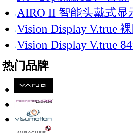
AIRO II 智能头戴式
Vision Display V.tr
Vision Display V.t
热门品牌