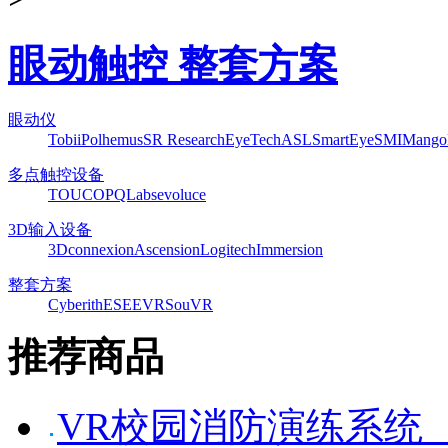
眼动触控 整套方案
眼动仪
Tobii
Polhemus
SR Research
EyeTech
ASL
SmartEye
SMI
Mango
多点触控设备
TOUCO
PQLabs
evoluce
3D输入设备
3Dconnexion
Ascension
Logitech
Immersion
整套方案
Cyberith
ESEEVR
SouVR
推荐商品
VR校园消防演练系统