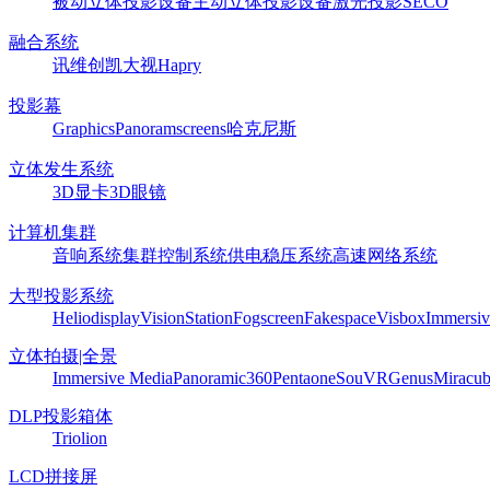
被动立体投影设备
主动立体投影设备
激光投影
SECO
融合系统
讯维
创凯
大视
Hapry
投影幕
Graphics
Panoram
screens
哈克尼斯
立体发生系统
3D显卡
3D眼镜
计算机集群
音响系统
集群控制系统
供电稳压系统
高速网络系统
大型投影系统
Heliodisplay
VisionStation
Fogscreen
Fakespace
Visbox
Immersiv
立体拍摄|全景
Immersive Media
Panoramic360
Pentaone
SouVR
Genus
Miracu
DLP投影箱体
Triolion
LCD拼接屏