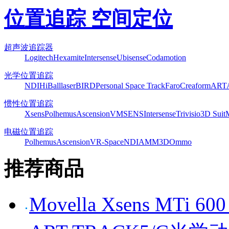
位置追踪 空间定位
超声波追踪器
Logitech
Hexamite
Intersense
Ubisense
Codamotion
光学位置追踪
NDI
HiBall
laserBIRD
Personal Space Track
Faro
Creaform
ART
惯性位置追踪
Xsens
Polhemus
Ascension
VMSENS
Intersense
Trivisio
3D Suit
电磁位置追踪
Polhemus
Ascension
VR-Space
NDI
AMM3D
Ommo
推荐商品
Movella Xsens MT