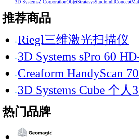
3D Systems
Z Corporation
Objet
Stratasys
Studiomill
Concept
Mak
推荐商品
Riegl三维激光扫描仪
3D Systems sPro 6
Creaform HandySc
3D Systems Cube 
热门品牌