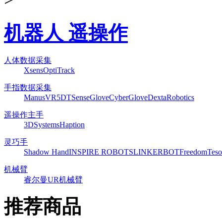
机器人 遥操作
人体数据采集
Xsens
OptiTrack
手指数据采集
ManusVR
5DT
SenseGlove
CyberGlove
DextaRobotics
遥操作主手
3DSystems
Haption
灵巧手
Shadow Hand
INSPIRE ROBOTS
LINKERBOT
Freedom
Teso
机械臂
睿尔曼
UR机械臂
推荐商品