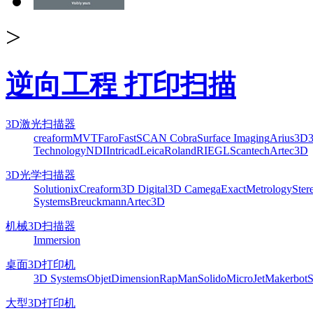
>
逆向工程 打印扫描
3D激光扫描器
creaform
MVT
Faro
FastSCAN Cobra
Surface Imaging
Arius3D
Technology
NDI
Intricad
Leica
Roland
RIEGL
Scantech
Artec3D
3D光学扫描器
Solutionix
Creaform
3D Digital
3D Camega
ExactMetrology
Ster
Systems
Breuckmann
Artec3D
机械3D扫描器
Immersion
桌面3D打印机
3D Systems
Objet
Dimension
RapMan
Solido
MicroJet
Makerbot
S
大型3D打印机