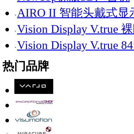
AIRO II 智能头戴式
Vision Display V.tr
Vision Display V.t
热门品牌