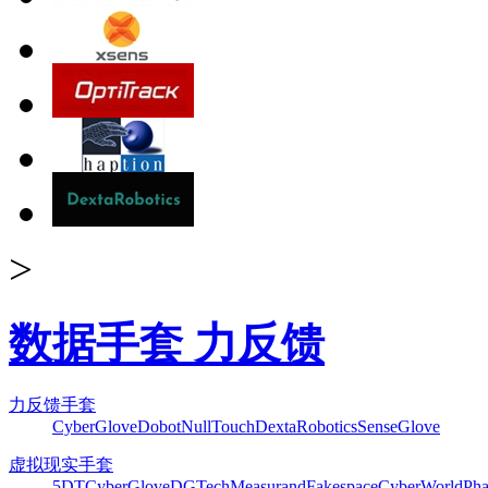
>
数据手套 力反馈
力反馈手套
CyberGlove
Dobot
NullTouch
DextaRobotics
SenseGlove
虚拟现实手套
5DT
CyberGlove
DGTech
Measurand
Fakespace
CyberWorld
Pha