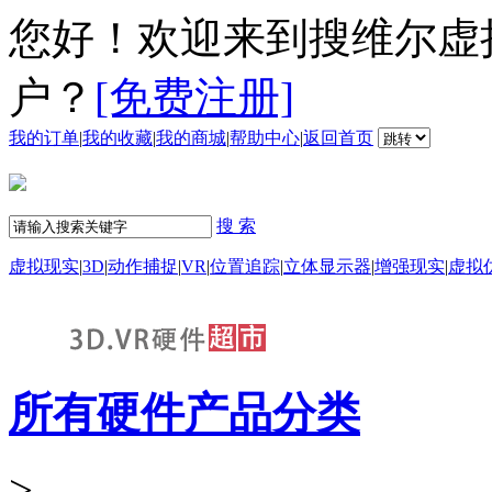
您好！欢迎来到搜维尔虚
户？
[免费注册]
我的订单
|
我的收藏
|
我的商城
|
帮助中心
|
返回首页
搜 索
虚拟现实
|
3D
|
动作捕捉
|
VR
|
位置追踪
|
立体显示器
|
增强现实
|
虚拟
所有硬件产品分类
>