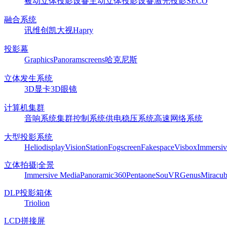
被动立体投影设备
主动立体投影设备
激光投影
SECO
融合系统
讯维
创凯
大视
Hapry
投影幕
Graphics
Panoram
screens
哈克尼斯
立体发生系统
3D显卡
3D眼镜
计算机集群
音响系统
集群控制系统
供电稳压系统
高速网络系统
大型投影系统
Heliodisplay
VisionStation
Fogscreen
Fakespace
Visbox
Immersiv
立体拍摄|全景
Immersive Media
Panoramic360
Pentaone
SouVR
Genus
Miracu
DLP投影箱体
Triolion
LCD拼接屏