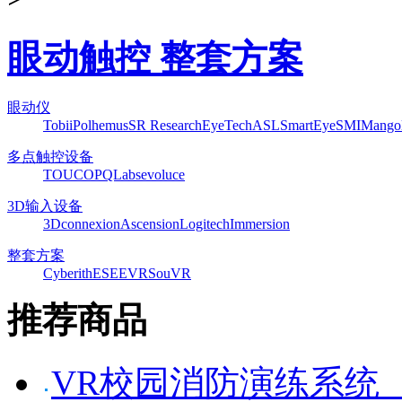
眼动触控 整套方案
眼动仪
Tobii
Polhemus
SR Research
EyeTech
ASL
SmartEye
SMI
Mango
多点触控设备
TOUCO
PQLabs
evoluce
3D输入设备
3Dconnexion
Ascension
Logitech
Immersion
整套方案
Cyberith
ESEEVR
SouVR
推荐商品
VR校园消防演练系统