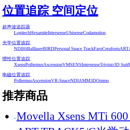
位置追踪 空间定位
超声波追踪器
Logitech
Hexamite
Intersense
Ubisense
Codamotion
光学位置追踪
NDI
HiBall
laserBIRD
Personal Space Track
Faro
Creaform
ART
惯性位置追踪
Xsens
Polhemus
Ascension
VMSENS
Intersense
Trivisio
3D Suit
电磁位置追踪
Polhemus
Ascension
VR-Space
NDI
AMM3D
Ommo
推荐商品
Movella Xsens MT