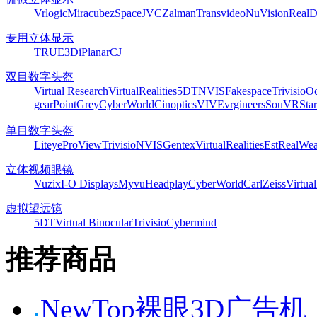
Vrlogic
Miracube
zSpace
JVC
Zalman
Transvideo
NuVision
Real
专用立体显示
TRUE3Di
Planar
CJ
双目数字头盔
Virtual Research
VirtualRealities
5DT
NVIS
Fakespace
Trivisio
Oc
gear
PointGrey
CyberWorld
Cinoptics
VIVE
vrgineers
SouVR
Sta
单目数字头盔
Liteye
ProView
Trivisio
NVIS
Gentex
VirtualRealities
Est
RealWea
立体视频眼镜
Vuzix
I-O Displays
Myvu
Headplay
CyberWorld
CarlZeiss
Virtual
虚拟望远镜
5DT
Virtual Binocular
Trivisio
Cybermind
推荐商品
NewTop裸眼3D广告机