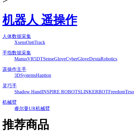
机器人 遥操作
人体数据采集
Xsens
OptiTrack
手指数据采集
ManusVR
5DT
SenseGlove
CyberGlove
DextaRobotics
遥操作主手
3DSystems
Haption
灵巧手
Shadow Hand
INSPIRE ROBOTS
LINKERBOT
Freedom
Teso
机械臂
睿尔曼
UR机械臂
推荐商品