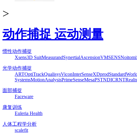
>
动作捕捉 运动测量
惯性动作捕捉
Xsens
3D Suit
Measurand
Synertial
Ascension
VMSENS
Noitom
光学动作捕捉
ART
OptiTrack
Qualisys
Vicon
InterSense
XDprod
Standard
Worl
Systems
MotionAnalysis
PrimeSense
Mesa
PST
NDI
CRNT
Reali
面部捕捉
Faceware
康复训练
Euleria Health
人体工程学分析
scalefit