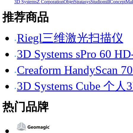
3D Systems
Z Corporation
Objet
Stratasys
Studiomill
Concept
Mak
推荐商品
Riegl三维激光扫描仪
3D Systems sPro 6
Creaform HandySc
3D Systems Cube 
热门品牌