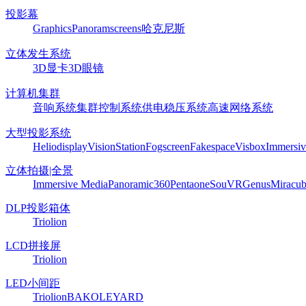
投影幕
Graphics
Panoram
screens
哈克尼斯
立体发生系统
3D显卡
3D眼镜
计算机集群
音响系统
集群控制系统
供电稳压系统
高速网络系统
大型投影系统
Heliodisplay
VisionStation
Fogscreen
Fakespace
Visbox
Immersiv
立体拍摄|全景
Immersive Media
Panoramic360
Pentaone
SouVR
Genus
Miracu
DLP投影箱体
Triolion
LCD拼接屏
Triolion
LED小间距
Triolion
BAKO
LEYARD