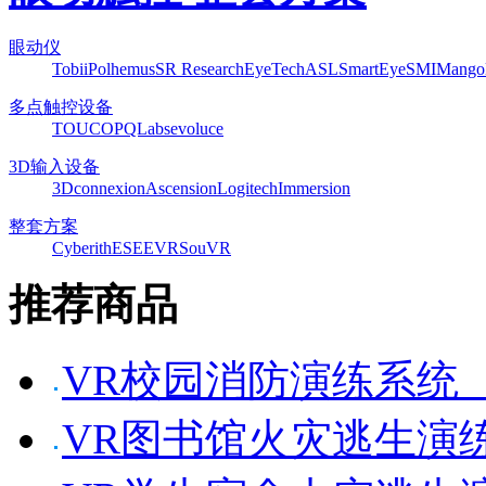
眼动仪
Tobii
Polhemus
SR Research
EyeTech
ASL
SmartEye
SMI
Mango
多点触控设备
TOUCO
PQLabs
evoluce
3D输入设备
3Dconnexion
Ascension
Logitech
Immersion
整套方案
Cyberith
ESEEVR
SouVR
推荐商品
VR校园消防演练系统
VR图书馆火灾逃生演