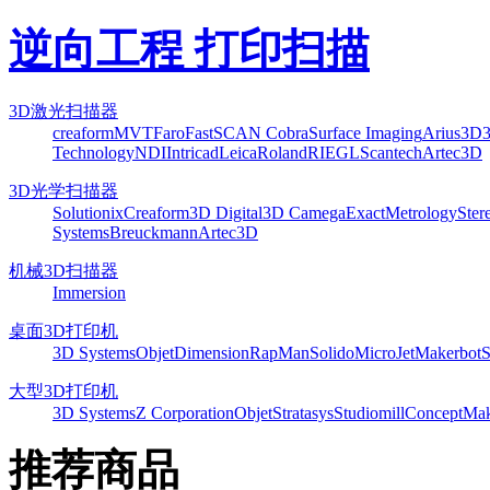
逆向工程 打印扫描
3D激光扫描器
creaform
MVT
Faro
FastSCAN Cobra
Surface Imaging
Arius3D
Technology
NDI
Intricad
Leica
Roland
RIEGL
Scantech
Artec3D
3D光学扫描器
Solutionix
Creaform
3D Digital
3D Camega
ExactMetrology
Ster
Systems
Breuckmann
Artec3D
机械3D扫描器
Immersion
桌面3D打印机
3D Systems
Objet
Dimension
RapMan
Solido
MicroJet
Makerbot
S
大型3D打印机
3D Systems
Z Corporation
Objet
Stratasys
Studiomill
Concept
Mak
推荐商品