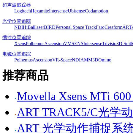
超声波追踪器
Logitech
Hexamite
Intersense
Ubisense
Codamotion
光学位置追踪
NDI
HiBall
laserBIRD
Personal Space Track
Faro
Creaform
ART
惯性位置追踪
Xsens
Polhemus
Ascension
VMSENS
Intersense
Trivisio
3D Suit
电磁位置追踪
Polhemus
Ascension
VR-Space
NDI
AMM3D
Ommo
推荐商品
Movella Xsens MT
ART TRACK5/C光
ART 光学动作捕捉系