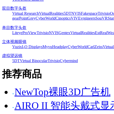
双目数字头盔
Virtual Research
VirtualRealities
5DT
NVIS
Fakespace
Trivisio
Oc
gear
PointGrey
CyberWorld
Cinoptics
VIVE
vrgineers
SouVR
Sta
单目数字头盔
Liteye
ProView
Trivisio
NVIS
Gentex
VirtualRealities
Est
RealWea
立体视频眼镜
Vuzix
I-O Displays
Myvu
Headplay
CyberWorld
CarlZeiss
Virtual
虚拟望远镜
5DT
Virtual Binocular
Trivisio
Cybermind
推荐商品
NewTop裸眼3D广告机
AIRO II 智能头戴式