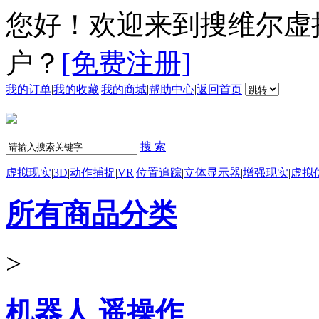
您好！欢迎来到搜维尔虚
户？
[免费注册]
我的订单
|
我的收藏
|
我的商城
|
帮助中心
|
返回首页
搜 索
虚拟现实
|
3D
|
动作捕捉
|
VR
|
位置追踪
|
立体显示器
|
增强现实
|
虚拟
所有商品分类
>
机器人 遥操作