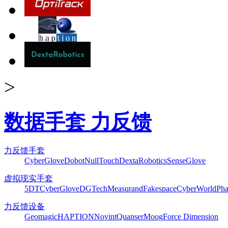
>
数据手套 力反馈
力反馈手套
CyberGlove
Dobot
NullTouch
DextaRobotics
SenseGlove
虚拟现实手套
5DT
CyberGlove
DGTech
Measurand
Fakespace
CyberWorld
Pha
力反馈设备
Geomagic
HAPTION
Novint
Quanser
Moog
Force Dimension