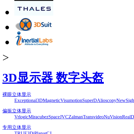
>
3D显示器 数字头盔
裸眼立体显示
Exceptional3D
Magnetic
Visumotion
SuperD
Alioscopy
NewSigh
偏振立体显示
Vrlogic
Miracube
zSpace
JVC
Zalman
Transvideo
NuVision
Real
专用立体显示
TRUE3Di
Planar
CJ