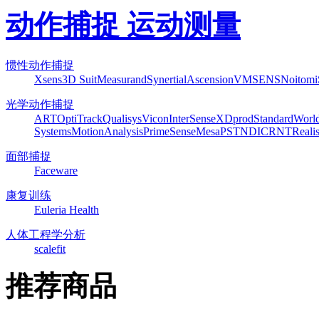
动作捕捉 运动测量
惯性动作捕捉
Xsens
3D Suit
Measurand
Synertial
Ascension
VMSENS
Noitom
光学动作捕捉
ART
OptiTrack
Qualisys
Vicon
InterSense
XDprod
Standard
Worl
Systems
MotionAnalysis
PrimeSense
Mesa
PST
NDI
CRNT
Reali
面部捕捉
Faceware
康复训练
Euleria Health
人体工程学分析
scalefit
推荐商品