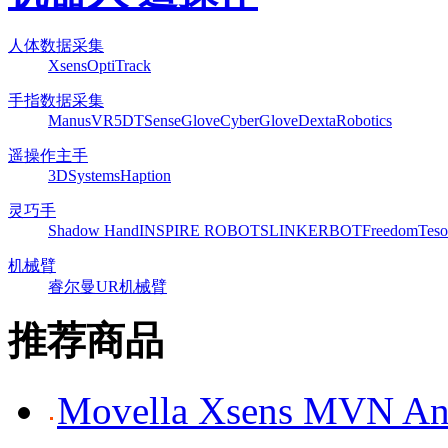
人体数据采集
Xsens
OptiTrack
手指数据采集
ManusVR
5DT
SenseGlove
CyberGlove
DextaRobotics
遥操作主手
3DSystems
Haption
灵巧手
Shadow Hand
INSPIRE ROBOTS
LINKERBOT
Freedom
Teso
机械臂
睿尔曼
UR机械臂
推荐商品
Movella Xsens MV